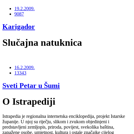
19.2.2009.
9087
Karigador
Slučajna natuknica
16.2.2009.
13343
Sveti Petar u Šumi
O Istrapediji
Istrapedia je regionalna internetska enciklopedija, projekt Istarske
županije. U njoj su riječju, slikom i zvukom objedinjeni i
predstavljeni zemljopis, priroda, povijest, svekolika baština,
zapažene osobe, umjetnost, kultura i ostale značajke cijelog