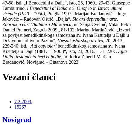
47-58; isti, „I Benedettini a Daila“, isto, 25, 1969., 29-43; Giuseppe
Tamburrino,
I Benedettini di Daila e S. Onofrio in Istria: ultime
vicende (1940 – 1950)
, Praglia 1997.; Marijan Bradanović – Jugo
Jakovčić – Radovan Oštrić, „Dajla“,
Sic ars deprenditur arte.
Zbornik u čast Vladimira Markovića
, ur. Sanja Cvetnić, Milan Pelc i
Daniel Premerl, Zagreb 2009., 81-102; Marino Martinčević, „Izvori
za povijest benediktinskoga samostana sv. Ivana Krstitelja u Dajli u
Državnom arhivu u Pazinu“,
Vjesnik istarskog arhiva
, 20, 2013.,
229-240; isti, „
Atti capitolari
benediktinskog samostana sv. Ivana
Krstitelja u Dajli (1881. – 1906.)“, isto, 23, 2016., 131-220;
Dajla –
Daila: testamenta heri et hodie
, ur. Jerica Ziherl i Marijan
Bradanović, Novigrad – Cittanova 2023.
Vezani članci
7.2.2009.
15267
Novigrad