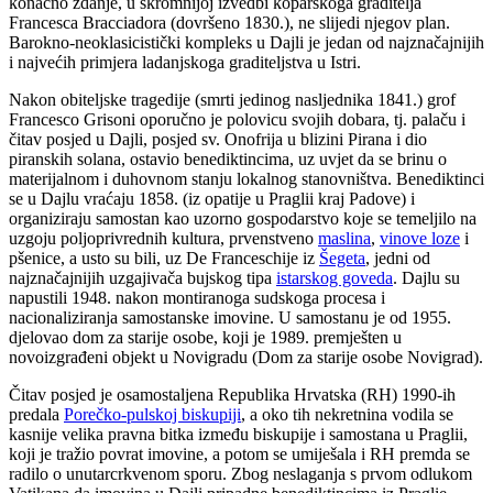
konačno zdanje, u skromnijoj izvedbi koparskoga graditelja
Francesca Bracciadora (dovršeno 1830.), ne slijedi njegov plan.
Barokno-neoklasicistički kompleks u Dajli je jedan od najznačajnijih
i najvećih primjera ladanjskoga graditeljstva u Istri.
Nakon obiteljske tragedije (smrti jedinog nasljednika 1841.) grof
Francesco Grisoni oporučno je polovicu svojih dobara, tj. palaču i
čitav posjed u Dajli, posjed sv. Onofrija u blizini Pirana i dio
piranskih solana, ostavio benediktincima, uz uvjet da se brinu o
materijalnom i duhovnom stanju lokalnog stanovništva. Benediktinci
se u Dajlu vraćaju 1858. (iz opatije u Praglii kraj Padove) i
organiziraju samostan kao uzorno gospodarstvo koje se temeljilo na
uzgoju poljoprivrednih kultura, prvenstveno
maslina
,
vinove loze
i
pšenice, a usto su bili, uz De Franceschije iz
Šegeta
, jedni od
najznačajnijih uzgajivača bujskog tipa
istarskog goveda
. Dajlu su
napustili 1948. nakon montiranoga sudskoga procesa i
nacionaliziranja samostanske imovine. U samostanu je od 1955.
djelovao dom za starije osobe, koji je 1989. premješten u
novoizgrađeni objekt u Novigradu (Dom za starije osobe Novigrad).
Čitav posjed je osamostaljena Republika Hrvatska (RH) 1990-ih
predala
Porečko-pulskoj biskupiji
, a oko tih nekretnina vodila se
kasnije velika pravna bitka između biskupije i samostana u Praglii,
koji je tražio povrat imovine, a potom se umiješala i RH premda se
radilo o unutarcrkvenom sporu. Zbog neslaganja s prvom odlukom