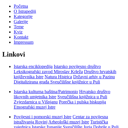
Početna
O Istrapediji
Kategorije
Galerije
Teme
Kviz
Kontakt
Impressum
Linkovi
Istarska enciklopedija
Istarsko povijesno društvo
Leksikografski zavod Miroslav Krleža
Društvo hrvatskih
književnika Istre
Natura Histrica
Državni arhiv u Pazinu
Digitalizirana građa Sveučilišne knjižnice u Puli
Istarska kulturna baština/Patrimonio
Hrvatsko društvo
likovnih umjetnika Istre
Sveučilišna knjižnica u Puli
Zvjezdarnica u Višnjanu
Porečka i pulska biskupija
Etnografski muzej Istre
Povijesni i pomorski muzej Istre
Centar za povijesna
istraživanja Rovinj
Arheološki muzej Istre
Turistička
zajednica Istarske županije
Sveučilište Jurja Dobrile u Puli