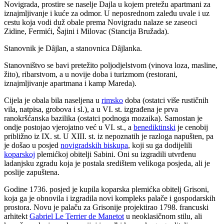
Novigrada, prostire se naselje Dajla u kojem pretežu apartmani za
iznajmljivanje i kuće za odmor. U neposrednom zaleđu uvale i uz
cestu koja vodi duž obale prema Novigradu nalaze se zaseoci
Zidine, Fermići, Šajini i Milovac (Stancija Bružada).
Stanovnik je D
ȃ
jlan, a stanovnica D
ȃ
jlanka.
Stanovništvo se bavi pretežito poljodjelstvom (vinova loza, masline,
žito), ribarstvom, a u novije doba i turizmom (restorani,
iznajmljivanje apartmana i kamp Mareda).
Cijela je obala bila naseljena u
rimsko
doba (ostatci više rustičnih
vila, natpisa, grobova i sl.), a u VI. st. izgrađena je prva
ranokršćanska bazilika (ostatci podnoga mozaika). Samostan je
ondje postojao vjerojatno već u VI. st., a
benediktinski
je cenobij
približno iz IX. st. U XIII. st. iz nepoznatih je razloga napušten, pa
je došao u posjed
novigradskih biskupa
, koji su ga dodijelili
koparskoj
plemićkoj obitelji Sabini. Oni su izgradili utvrđenu
ladanjsku zgradu koja je postala središtem velikoga posjeda, ali je
poslije zapuštena.
Godine 1736. posjed je kupila koparska plemićka obitelj Grisoni,
koja ga je obnovila i izgradila novi kompleks palače i gospodarskih
prostora. Novu je palaču za Grisonije projektirao 1798. francuski
arhitekt
Gabriel Le Terrier de Manetot
u neoklasičnom stilu, ali