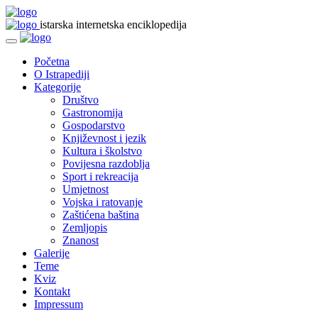
istarska internetska enciklopedija
Početna
O Istrapediji
Kategorije
Društvo
Gastronomija
Gospodarstvo
Književnost i jezik
Kultura i školstvo
Povijesna razdoblja
Sport i rekreacija
Umjetnost
Vojska i ratovanje
Zaštićena baština
Zemljopis
Znanost
Galerije
Teme
Kviz
Kontakt
Impressum