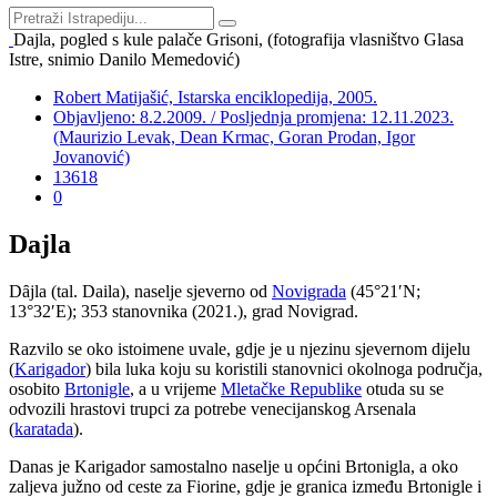
Dajla, pogled s kule palače Grisoni, (fotografija vlasništvo Glasa
Istre, snimio Danilo Memedović)
Robert Matijašić, Istarska enciklopedija, 2005.
Objavljeno: 8.2.2009. / Posljednja promjena: 12.11.2023.
(Maurizio Levak, Dean Krmac, Goran Prodan, Igor
Jovanović)
13618
0
Dajla
D
ȃ
jla (tal. Daila), naselje sjeverno od
Novigrada
(45°21′N;
13°32′E); 353 stanovnika (2021.), grad Novigrad.
Razvilo se oko istoimene uvale, gdje je u njezinu sjevernom dijelu
(
Karigador
) bila luka koju su koristili stanovnici okolnoga područja,
osobito
Brtonigle
, a u vrijeme
Mletačke Republike
otuda su se
odvozili hrastovi trupci za potrebe venecijanskog Arsenala
(
karatada
).
Danas je Karigador samostalno naselje u općini Brtonigla, a oko
zaljeva južno od ceste za Fiorine, gdje je granica između Brtonigle i