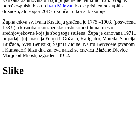
Vatikana da imovina u Dajli pripadne benediktincima iz Praglie,
porečko-pulski biskup
Ivan Milovan
bio je prisiljen odstupiti s
dužnosti, ali je spor 2015. okončan u korist biskupije.
Župna crkva sv. Ivana Krstitelja građena je 1775.–1903. (posvećena
1783.) u kasnobarokno-neoklasicističkom stilu na mjestu
srednjovjekovne koja je zbog toga srušena. Župa je osnovana 1971.,
pripadaju joj i naselja Fermići, Gožana, Karigador, Mareda, Stancija
Bružada, Sveti Benedikt, Šajini i Zidine. Na rtu Belvedere (zvanom
i Karigador) blizu dna zaljeva nalazi se crkvica Blažene Djevice
Marije od Milosti, izgrađena 1912.
Slike