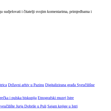
gu sudjelovati i čitatelji svojim komentarima, primjedbama i
trica
Državni arhiv u Pazinu
Digitalizirana građa Sveučilišne
rečka i pulska biskupija
Etnografski muzej Istre
veučilište Jurja Dobrile u Puli
Sajam knjige u Istri