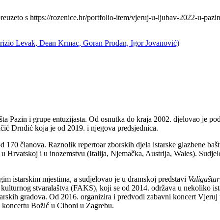
zeto s https://rozenice.hr/portfolio-item/vjeruj-u-ljubav-2022-u-pazin
urizio Levak, Dean Krmac, Goran Prodan, Igor Jovanović)
išta Pazin i grupe entuzijasta. Od osnutka do kraja 2002. djelovao je 
čić Drndić koja je od 2019. i njegova predsjednica.
70 članova. Raznolik repertoar zborskih djela istarske glazbene baštine,
u Hrvatskoj i u inozemstvu (Italija, Njemačka, Austrija, Wales). Sudje
ugim istarskim mjestima, a sudjelovao je u dramskoj predstavi
Valigaštar
lturnog stvaralaštva (FAKS), koji se od 2014. održava u nekoliko ist
tarskih gradova. Od 2016. organizira i predvodi zabavni koncert Vjeru
om koncertu Božić u Ciboni u Zagrebu.