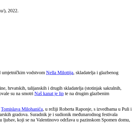
u/), 2022.
pod umjetničkim vodstvom
Nella Milottija
, skladatelja i glazbenog
 hrvatskih, talijanskih i drugih skladatelja (stotinjak sakralnih,
lovale su na smotri
Naš kanat je lip
te na drugim glazbenim
Tomislava Milohanića
, u režiji Roberta Raponje, s izvedbama u Puli i
arskih gradova. Suradnik je i sudionik međunarodnog festivala
j u ljubav, koji se na Valentinovo održava u pazinskom Spomen domu,