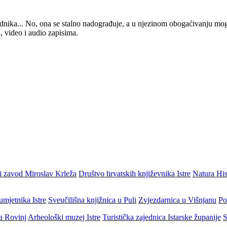
 urednika... No, ona se stalno nadograđuje, a u njezinom obogaćivanju mo
, video i audio zapisima.
i zavod Miroslav Krleža
Društvo hrvatskih književnika Istre
Natura His
umjetnika Istre
Sveučilišna knjižnica u Puli
Zvjezdarnica u Višnjanu
Po
ja Rovinj
Arheološki muzej Istre
Turistička zajednica Istarske županije
S