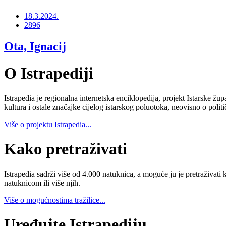
18.3.2024.
2896
Ota, Ignacij
O Istrapediji
Istrapedia je regionalna internetska enciklopedija, projekt Istarske žup
kultura i ostale značajke cijelog istarskog poluotoka, neovisno o poli
Više o projektu Istrapedia...
Kako pretraživati
Istrapedia sadrži više od 4.000 natuknica, a moguće ju je pretraživati 
natuknicom ili više njih.
Više o mogućnostima tražilice...
Uređujte Istrapediju