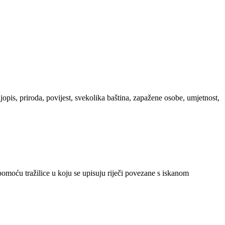
ljopis, priroda, povijest, svekolika baština, zapažene osobe, umjetnost,
 pomoću tražilice u koju se upisuju riječi povezane s iskanom