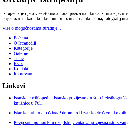
Istrapedia je djelo više stotina autora, pisaca natuknica, snimatelja,
prijedlozima, kao i konkretnim prilozima - natuknicama, fotografijama
Više o mogućnostima suradnje...
Početna
O Istrapediji
Kategorije
Galerije
Teme
Kviz
Kontakt
Impressum
Linkovi
Istarska enciklopedija
Istarsko povijesno društvo
Leksikografsk
knjižnice u Puli
Istarska kulturna baština/Patrimonio
Hrvatsko društvo likovnih 
Povijesni i pomorski muzej Istre
Centar za povijesna istraživan