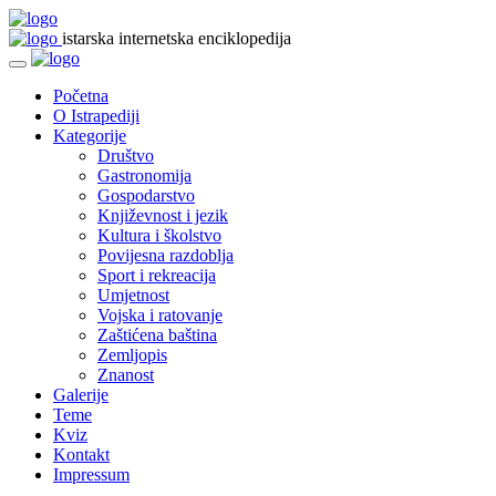
istarska internetska enciklopedija
Početna
O Istrapediji
Kategorije
Društvo
Gastronomija
Gospodarstvo
Književnost i jezik
Kultura i školstvo
Povijesna razdoblja
Sport i rekreacija
Umjetnost
Vojska i ratovanje
Zaštićena baština
Zemljopis
Znanost
Galerije
Teme
Kviz
Kontakt
Impressum