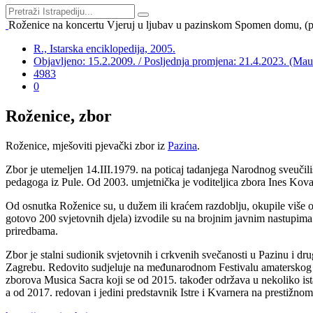
Roženice na koncertu Vjeruj u ljubav u pazinskom Spomen domu, (preu
R., Istarska enciklopedija, 2005.
Objavljeno: 15.2.2009. / Posljednja promjena: 21.4.2023. (Ma
4983
0
Roženice, zbor
Roženice, mješoviti pjevački zbor iz
Pazina
.
Zbor je utemeljen 14.III.1979. na poticaj tadanjega Narodnog sveučil
pedagoga iz Pule. Od 2003. umjetnička je voditeljica zbora Ines Kova
Od osnutka Roženice su, u dužem ili kraćem razdoblju, okupile više od 1
gotovo 200 svjetovnih djela) izvodile su na brojnim javnim nastupima 
priredbama.
Zbor je stalni sudionik svjetovnih i crkvenih svečanosti u Pazinu i dr
Zagrebu. Redovito sudjeluje na međunarodnom Festivalu amaterskog ku
zborova Musica Sacra koji se od 2015. također održava u nekoliko is
a od 2017. redovan i jedini predstavnik Istre i Kvarnera na prestižn