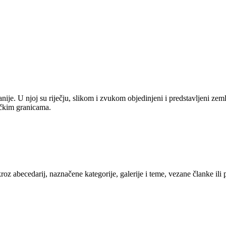
anije. U njoj su riječju, slikom i zvukom objedinjeni i predstavljeni zem
tičkim granicama.
kroz abecedarij, naznačene kategorije, galerije i teme, vezane članke ili