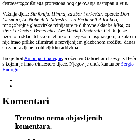
četrdesetogodišnjega profesionalnog djelovanja nastupali u Puli.
Važnija djela:
Simfonija
,
Himna, za zbor i orkestar
, operete
Don
Gasparo
,
La Notte di S. Silvestro
i
La Perla dell’Adriatico
,
mnogobrojne glasovirske minijature te duhovne skladbe
Misa, za
zbor i orkestar
,
Benedictus
,
Ave Maria
i
Pastorala
. Odlikuju se
uzornom skladateljskom tehnikom i svježom inspiracijom, a kako ih
nije imao prilike afirmirati u razvijenijem glazbenom središtu, danas
su zaboravljene u obiteljskim arhivima.
Bio je brat
Antonija Smareglie
, a oženjen Gabriellom Löwy iz Beča
s kojom je imao trinaestero djece. Njegov je unuk kantautor
Sergio
Endrigo
.
Komentari
Trenutno nema objavljenih
komentara.