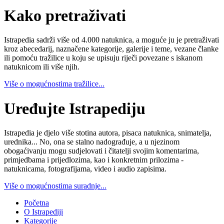
Kako pretraživati
Istrapedia sadrži više od 4.000 natuknica, a moguće ju je pretraživati
kroz abecedarij, naznačene kategorije, galerije i teme, vezane članke
ili pomoću tražilice u koju se upisuju riječi povezane s iskanom
natuknicom ili više njih.
Više o mogućnostima tražilice...
Uređujte Istrapediju
Istrapedia je djelo više stotina autora, pisaca natuknica, snimatelja,
urednika... No, ona se stalno nadograđuje, a u njezinom
obogaćivanju mogu sudjelovati i čitatelji svojim komentarima,
primjedbama i prijedlozima, kao i konkretnim prilozima -
natuknicama, fotografijama, video i audio zapisima.
Više o mogućnostima suradnje...
Početna
O Istrapediji
Kategorije