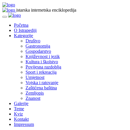
istarska internetska enciklopedija
Početna
O Istrapediji
Kategorije
Društvo
Gastronomija
Gospodarstvo
Književnost i jezik
Kultura i školstvo
Povijesna razdoblja
Sport i rekreacija
Umjetnost
Vojska i ratovanje
Zaštićena baština
Zemljopis
Znanost
Galerije
Teme
Kviz
Kontakt
Impressum