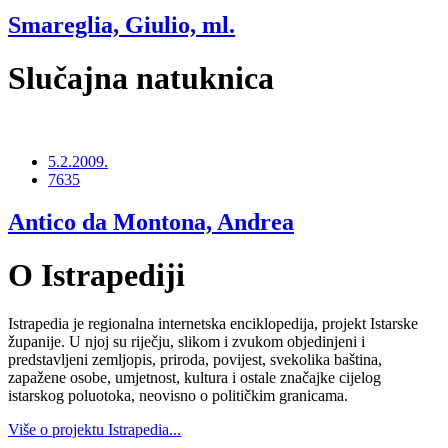
Smareglia, Giulio, ml.
Slučajna natuknica
5.2.2009.
7635
Antico da Montona, Andrea
O Istrapediji
Istrapedia je regionalna internetska enciklopedija, projekt Istarske
županije. U njoj su riječju, slikom i zvukom objedinjeni i
predstavljeni zemljopis, priroda, povijest, svekolika baština,
zapažene osobe, umjetnost, kultura i ostale značajke cijelog
istarskog poluotoka, neovisno o političkim granicama.
Više o projektu Istrapedia...