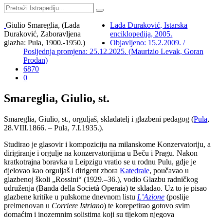
Giulio Smareglia, (Lada
Lada Duraković, Istarska
Duraković, Zaboravljena
enciklopedija, 2005.
glazba: Pula, 1900.-1950.)
Objavljeno: 15.2.2009. /
Posljednja promjena: 25.12.2025. (Maurizio Levak, Goran
Prodan)
6870
0
Smareglia, Giulio, st.
Smareglia, Giulio, st., orguljaš, skladatelj i glazbeni pedagog (
Pula
,
28.VIII.1866. – Pula, 7.I.1935.).
Studirao je glasovir i kompoziciju na milanskome Konzervatoriju, a
dirigiranje i orgulje na konzervatorijima u Beču i Pragu. Nakon
kratkotrajna boravka u Leipzigu vratio se u rodnu Pulu, gdje je
djelovao kao orguljaš i dirigent zbora
Katedrale
, poučavao u
glazbenoj školi „Rossini“ (1929.–36.), vodio Glazbu radničkog
udruženja (Banda della Società Operaia) te skladao. Uz to je pisao
glazbene kritike u pulskome dnevnom listu
L’Azione
(poslije
preimenovan u
Corriere Istriano
) te korepetirao gotovo svim
domaćim i inozemnim solistima koji su tijekom njegova