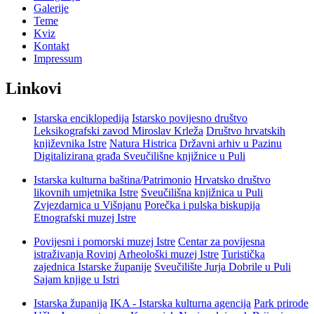
Galerije
Teme
Kviz
Kontakt
Impressum
Linkovi
Istarska enciklopedija
Istarsko povijesno društvo
Leksikografski zavod Miroslav Krleža
Društvo hrvatskih
književnika Istre
Natura Histrica
Državni arhiv u Pazinu
Digitalizirana građa Sveučilišne knjižnice u Puli
Istarska kulturna baština/Patrimonio
Hrvatsko društvo
likovnih umjetnika Istre
Sveučilišna knjižnica u Puli
Zvjezdarnica u Višnjanu
Porečka i pulska biskupija
Etnografski muzej Istre
Povijesni i pomorski muzej Istre
Centar za povijesna
istraživanja Rovinj
Arheološki muzej Istre
Turistička
zajednica Istarske županije
Sveučilište Jurja Dobrile u Puli
Sajam knjige u Istri
Istarska županija
IKA - Istarska kulturna agencija
Park prirode