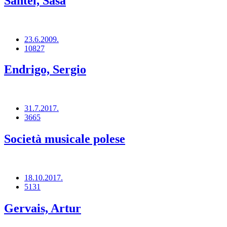
Šantel, Saša
23.6.2009.
10827
Endrigo, Sergio
31.7.2017.
3665
Società musicale polese
18.10.2017.
5131
Gervais, Artur