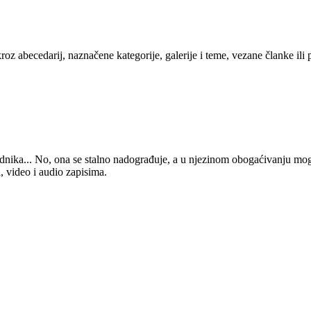
kroz abecedarij, naznačene kategorije, galerije i teme, vezane članke ili
 urednika... No, ona se stalno nadograđuje, a u njezinom obogaćivanju mo
, video i audio zapisima.