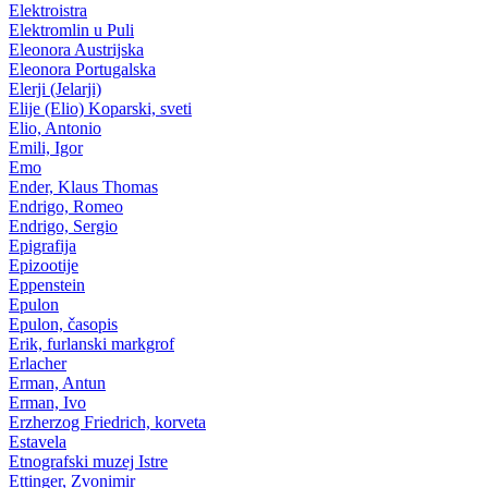
Elektroistra
Elektromlin u Puli
Eleonora Austrijska
Eleonora Portugalska
Elerji (Jelarji)
Elije (Elio) Koparski, sveti
Elio, Antonio
Emili, Igor
Emo
Ender, Klaus Thomas
Endrigo, Romeo
Endrigo, Sergio
Epigrafija
Epizootije
Eppenstein
Epulon
Epulon, časopis
Erik, furlanski markgrof
Erlacher
Erman, Antun
Erman, Ivo
Erzherzog Friedrich, korveta
Estavela
Etnografski muzej Istre
Ettinger, Zvonimir