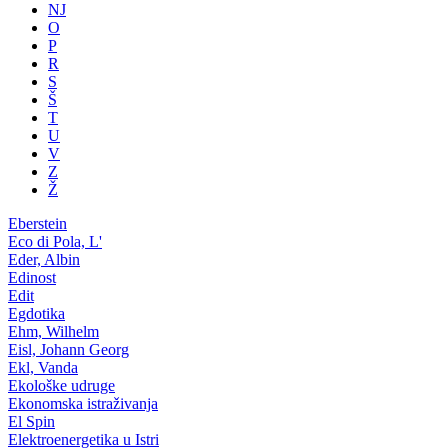
NJ
O
P
R
S
Š
T
U
V
Z
Ž
Eberstein
Eco di Pola, L'
Eder, Albin
Edinost
Edit
Egdotika
Ehm, Wilhelm
Eisl, Johann Georg
Ekl, Vanda
Ekološke udruge
Ekonomska istraživanja
El Spin
Elektroenergetika u Istri