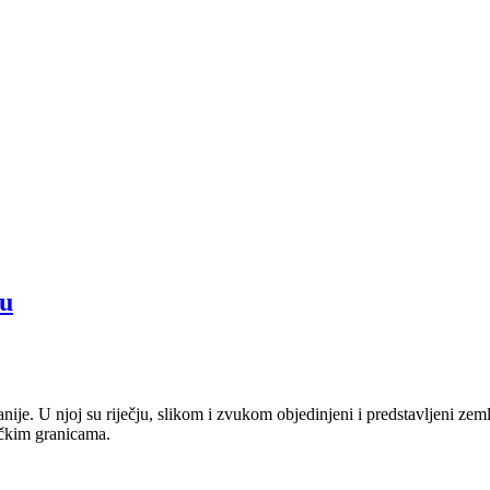
ču
anije. U njoj su riječju, slikom i zvukom objedinjeni i predstavljeni zem
tičkim granicama.