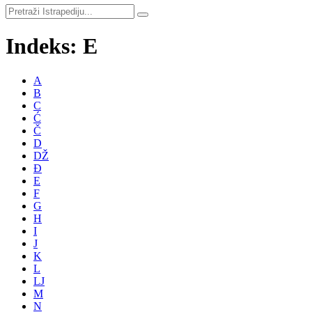
Indeks: E
A
B
C
Ć
Č
D
DŽ
Đ
E
F
G
H
I
J
K
L
LJ
M
N