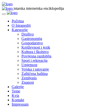
istarska internetska enciklopedija
Početna
O Istrapediji
Kategorije
Društvo
Gastronomija
Gospodarstvo
Književnost i jezik
Kultura i školstvo
Povijesna razdoblja
Sport i rekreacija
Umjetnost
Vojska i ratovanje
Zaštićena baština
Zemljopis
Znanost
Galerije
Teme
Kviz
Kontakt
Impressum