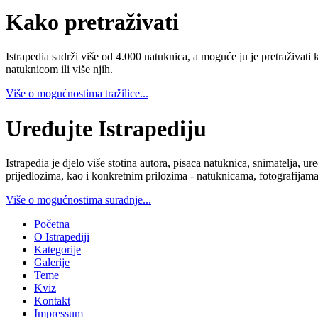
Kako pretraživati
Istrapedia sadrži više od 4.000 natuknica, a moguće ju je pretraživati 
natuknicom ili više njih.
Više o mogućnostima tražilice...
Uređujte Istrapediju
Istrapedia je djelo više stotina autora, pisaca natuknica, snimatelja,
prijedlozima, kao i konkretnim prilozima - natuknicama, fotografijama
Više o mogućnostima suradnje...
Početna
O Istrapediji
Kategorije
Galerije
Teme
Kviz
Kontakt
Impressum