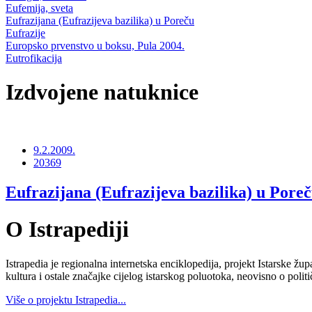
Eufemija, sveta
Eufrazijana (Eufrazijeva bazilika) u Poreču
Eufrazije
Europsko prvenstvo u boksu, Pula 2004.
Eutrofikacija
Izdvojene natuknice
9.2.2009.
20369
Eufrazijana (Eufrazijeva bazilika) u Pore
O Istrapediji
Istrapedia je regionalna internetska enciklopedija, projekt Istarske žup
kultura i ostale značajke cijelog istarskog poluotoka, neovisno o poli
Više o projektu Istrapedia...