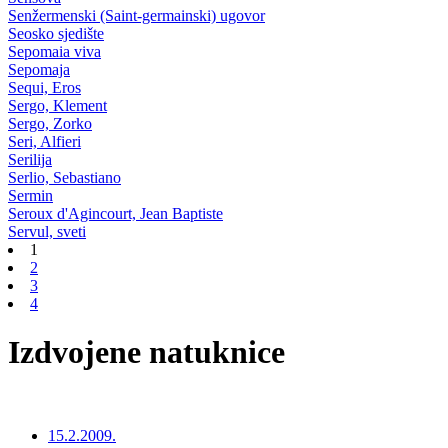
Senžermenski (Saint-germainski) ugovor
Seosko sjedište
Sepomaia viva
Sepomaja
Sequi, Eros
Sergo, Klement
Sergo, Zorko
Seri, Alfieri
Serilija
Serlio, Sebastiano
Sermin
Seroux d'Agincourt, Jean Baptiste
Servul, sveti
1
2
3
4
Izdvojene natuknice
15.2.2009.