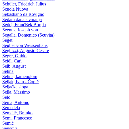
Schüler, Friedrich Julius
Scuola Nuova
Sebastiano da Rovigno
Sedam dana stvaranja
Sedej, Frančišek Borgia
Seenus, Joseph von
Segalla, Domenico (Scuvita)
Seget
Segher von Weissenhaus
Seghizzi, Augusto Cesare
Segre, Guido
Seidl, Carl
Selb, August
Selina
Selina, kamenolom
Seljak, Ivan - Čopič
Seljačka sloga
Sella, Massimo
Selo
Sema, Antonio
Semedela
Semelić, Branko
Semi, Francesco
Semić
Sensova