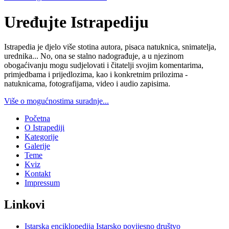
Uređujte Istrapediju
Istrapedia je djelo više stotina autora, pisaca natuknica, snimatelja,
urednika... No, ona se stalno nadograđuje, a u njezinom
obogaćivanju mogu sudjelovati i čitatelji svojim komentarima,
primjedbama i prijedlozima, kao i konkretnim prilozima -
natuknicama, fotografijama, video i audio zapisima.
Više o mogućnostima suradnje...
Početna
O Istrapediji
Kategorije
Galerije
Teme
Kviz
Kontakt
Impressum
Linkovi
Istarska enciklopedija
Istarsko povijesno društvo