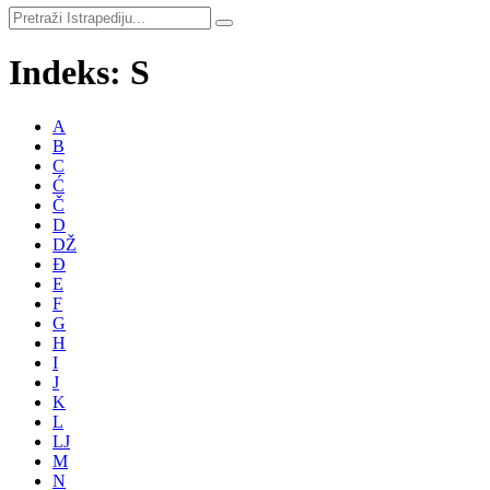
Indeks: S
A
B
C
Ć
Č
D
DŽ
Đ
E
F
G
H
I
J
K
L
LJ
M
N