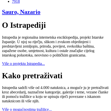
7918
Sauro, Nazario
O Istrapediji
Istrapedia je regionalna internetska enciklopedija, projekt Istarske
županije. U njoj su riječju, slikom i zvukom objedinjeni i
predstavljeni zemljopis, priroda, povijest, svekolika baština,
zapažene osobe, umjetnost, kultura i ostale značajke cijelog
istarskog poluotoka, neovisno o političkim granicama.
Više o projektu Istrapedia...
Kako pretraživati
Istrapedia sadrži više od 4.000 natuknica, a moguće ju je pretraživati
kroz abecedarij, naznačene kategorije, galerije i teme, vezane članke
ili pomoću tražilice u koju se upisuju riječi povezane s iskanom
natuknicom ili više njih.
Više o mogućnostima tražilice...