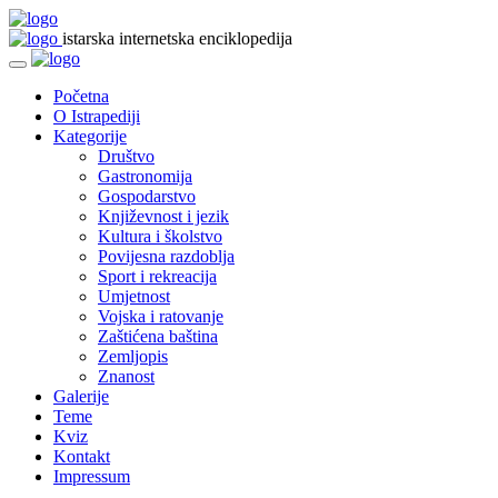
istarska internetska enciklopedija
Početna
O Istrapediji
Kategorije
Društvo
Gastronomija
Gospodarstvo
Književnost i jezik
Kultura i školstvo
Povijesna razdoblja
Sport i rekreacija
Umjetnost
Vojska i ratovanje
Zaštićena baština
Zemljopis
Znanost
Galerije
Teme
Kviz
Kontakt
Impressum