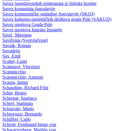
Savez jugoslavenskih emigranata iz Julijske krajine
Savez komunista Jugoslavije
Savez komunističke omladine Jugoslavije (SKOJ)
Savez kulturno-umjetničkih društava grada Pule (SAKUD)
Savez sportova Grada Pule
Savez sportova Istarske županije
Savić, Massimo
Savičenta (Svetvinčenat)
Savnik, Roman
Savudrija
Sax, Emil
Scalier, Luigi
Scamozzi, Vincenzo
Scampicchio
Scampicchio, Antonio
Scarpa, Iginio
Schaudinn, Richard Fritz
Scher, Bruno
Schergat, Spartaco
Scherl, Stanislao
Schiavato, Mario
Schiavuzzi, Bernardo
Schiffrer, Carlo
Schrott, Ferdinand Ignaz von
Schwarzenburg, Matilda von