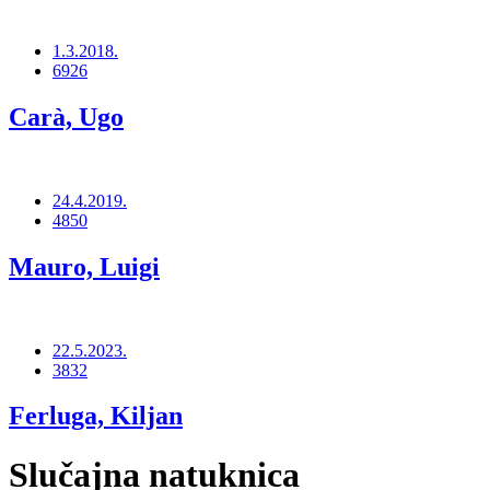
1.3.2018.
6926
Carà, Ugo
24.4.2019.
4850
Mauro, Luigi
22.5.2023.
3832
Ferluga, Kiljan
Slučajna natuknica