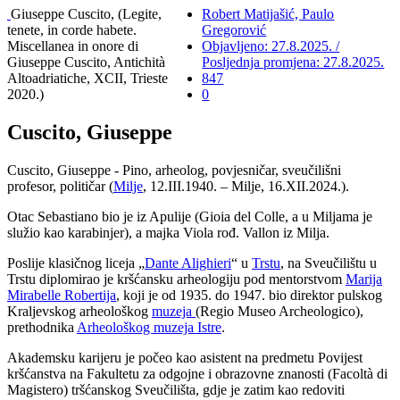
Giuseppe Cuscito, (Legite,
Robert Matijašić, Paulo
tenete, in corde habete.
Gregorović
Miscellanea in onore di
Objavljeno: 27.8.2025. /
Giuseppe Cuscito, Antichità
Posljednja promjena: 27.8.2025.
Altoadriatiche, XCII, Trieste
847
2020.)
0
Cuscito, Giuseppe
Cuscito, Giuseppe - Pino, arheolog, povjesničar, sveučilišni
profesor, političar (
Milje
, 12.III.1940. – Milje, 16.XII.2024.).
Otac Sebastiano bio je iz Apulije (Gioia del Colle, a u Miljama je
služio kao karabinjer), a majka Viola rođ. Vallon iz Milja.
Poslije klasičnog liceja „
Dante Alighieri
“ u
Trstu
, na Sveučilištu u
Trstu diplomirao je kršćansku arheologiju pod mentorstvom
Marija
Mirabelle Robertija
, koji je od 1935. do 1947. bio direktor pulskog
Kraljevskog arheološkog
muzeja
(Regio Museo Archeologico),
prethodnika
Arheološkog muzeja Istre
.
Akademsku karijeru je počeo kao asistent na predmetu Povijest
kršćanstva na Fakultetu za odgojne i obrazovne znanosti (Facoltà di
Magistero) tršćanskog Sveučilišta, gdje je zatim kao redoviti