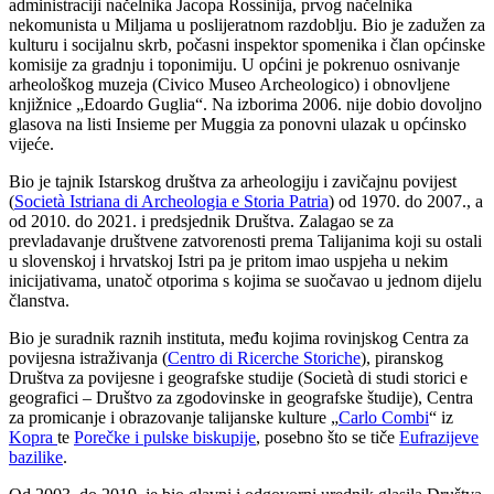
administraciji načelnika Jacopa Rossinija, prvog načelnika
nekomunista u Miljama u poslijeratnom razdoblju. Bio je zadužen za
kulturu i socijalnu skrb, počasni inspektor spomenika i član općinske
komisije za gradnju i toponimiju. U općini je pokrenuo osnivanje
arheološkog muzeja (Civico Museo Archeologico) i obnovljene
knjižnice „Edoardo Guglia“. Na izborima 2006. nije dobio dovoljno
glasova na listi Insieme per Muggia za ponovni ulazak u općinsko
vijeće.
Bio je tajnik Istarskog društva za arheologiju i zavičajnu povijest
(
Società Istriana di Archeologia e Storia Patria
) od 1970. do 2007., a
od 2010. do 2021. i predsjednik Društva. Zalagao se za
prevladavanje društvene zatvorenosti prema Talijanima koji su ostali
u slovenskoj i hrvatskoj Istri pa je pritom imao uspjeha u nekim
inicijativama, unatoč otporima s kojima se suočavao u jednom dijelu
članstva.
Bio je suradnik raznih instituta, među kojima rovinjskog Centra za
povijesna istraživanja (
Centro di Ricerche Storiche
), piranskog
Društva za povijesne i geografske studije (Società di studi storici e
geografici – Društvo za zgodovinske in geografske študije), Centra
za promicanje i obrazovanje talijanske kulture „
Carlo Combi
“ iz
Kopra
te
Porečke i pulske biskupije
, posebno što se tiče
Eufrazijeve
bazilike
.