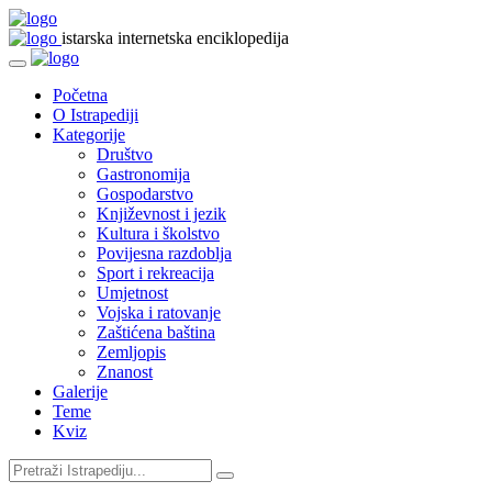
istarska internetska enciklopedija
Početna
O Istrapediji
Kategorije
Društvo
Gastronomija
Gospodarstvo
Književnost i jezik
Kultura i školstvo
Povijesna razdoblja
Sport i rekreacija
Umjetnost
Vojska i ratovanje
Zaštićena baština
Zemljopis
Znanost
Galerije
Teme
Kviz