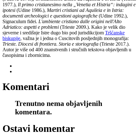
1977.),
Il primo cristianesimo nella „Venetia et Histria“: indagini e
ipotesi
(Udine 1986.),
Martiri cristiani ad Aquileia e in Istria:
documenti archeologici e questioni agiografiche
(Udine 1992.),
Signaculum fidei.
L'ambiente cristiano dalle origini nell'Alto
Adriatico: aspetti e problemi
(Trieste 2009.). Kako je velik dio
sjeverne i središnje Istre dugo bio pod jurisdikcijom
Tršćanske
biskupije
, važna je i jedna o Cuscitovih posljednjih monografija:
Trieste. Diocesi di frontiera. Storia e storiografia
(Trieste 2017.).
Autor je više od 400 znanstvenih i stručnih tekstova objavljenih u
časopisima i zbornicima.
Komentari
Trenutno nema objavljenih
komentara.
Ostavi komentar