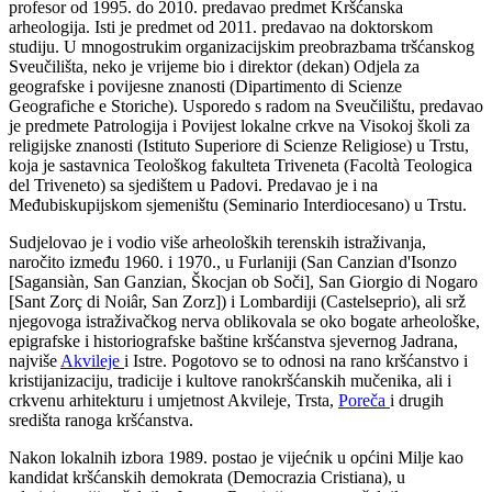
profesor od 1995. do 2010. predavao predmet Kršćanska
arheologija. Isti je predmet od 2011. predavao na doktorskom
studiju. U mnogostrukim organizacijskim preobrazbama tršćanskog
Sveučilišta, neko je vrijeme bio i direktor (dekan) Odjela za
geografske i povijesne znanosti (Dipartimento di Scienze
Geografiche e Storiche). Usporedo s radom na Sveučilištu, predavao
je predmete Patrologija i Povijest lokalne crkve na Visokoj školi za
religijske znanosti (Istituto Superiore di Scienze Religiose) u Trstu,
koja je sastavnica Teološkog fakulteta Triveneta (Facoltà Teologica
del Triveneto) sa sjedištem u Padovi. Predavao je i na
Međubiskupijskom sjemeništu (Seminario Interdiocesano) u Trstu.
Sudjelovao je i vodio više arheoloških terenskih istraživanja,
naročito između 1960. i 1970., u Furlaniji (San Canzian d'Isonzo
[Sagansiàn, San Ganzian, Škocjan ob Soči], San Giorgio di Nogaro
[Sant Zorç di Noiâr, San Zorz]) i Lombardiji (Castelseprio), ali srž
njegovoga istraživačkog nerva oblikovala se oko bogate arheološke,
epigrafske i historiografske baštine kršćanstva sjevernog Jadrana,
najviše
Akvileje
i Istre. Pogotovo se to odnosi na rano kršćanstvo i
kristijanizaciju, tradicije i kultove ranokršćanskih mučenika, ali i
crkvenu arhitekturu i umjetnost Akvileje, Trsta,
Poreča
i drugih
središta ranoga kršćanstva.
Nakon lokalnih izbora 1989. postao je vijećnik u općini Milje kao
kandidat kršćanskih demokrata (Democrazia Cristiana), u