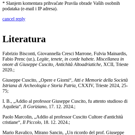
* Slanjem komentara prihvaćate Pravila obrade Vaših osobnih
podataka (e-mail i IP adresa).
cancel reply
Literatura
Fabrizio Bisconti, Giovannella Cresci Marrone, Fulvia Mainardis,
Fabio Prenc (ur.),
Legite, tenete, in corde habete. Miscellanea in
onore di Giuseppe Cuscito, Antichità Altoadriatiche
, XCII, Trieste
2020.;
Giuseppe Cuscito
, „
Opere e Giorni
“,
Atti e Memorie della Società
Istriana di Archeologia e Storia Patria,
CXXIV, Trieste 2024, 25-
75;
I. B., „Addio al professor Giuseppe Cuscito, fu attento studioso di
Aquileia“,
Il Goriziano
, 17. 12. 2024.;
Paolo Marcolin, „Addio al professor Cuscito Cultore d'antichità
cristiane“,
Il Piccolo
, 18. 12. 2024.;
Mario Ravalico, Mirano Sancin, „Un ricordo del prof. Giuseppe