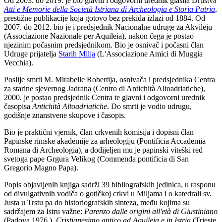
Od 2003. do 2019. je bio glavni i odgovorni urednik glasila Društva
Atti e Memorie della Società Istriana di Archeologia e Storia Patria
,
prestižne publikacije koja gotovo bez prekida izlazi od 1884. Od
2007. do 2012. bio je i predsjednik Nacionalne udruge za Akvileju
(Associazione Nazionale per Aquileia), nakon čega je postao
njezinim počasnim predsjednikom. Bio je osnivač i počasni član
Udruge prijatelja
Starih Milja
(L'Associazione Amici di Muggia
Vecchia).
Poslije smrti M. Mirabelle Robertija, osnivača i predsjednika Centra
za starine sjevernog Jadrana (Centro di Antichità Altoadriatiche),
2000. je postao predsjednik Centra te glavni i odgovorni urednik
časopisa
Antichità Altoadriatiche
. Do smrti je vodio udrugu,
godišnje znanstvene skupove i časopis.
Bio je praktični vjernik, član crkvenih komisija i dopisni član
Papinske rimske akademije za arheologiju (Pontificia Accademia
Romana di Archeologia), a dodijeljen mu je papinski viteški red
svetoga pape Grgura Velikog (Commenda pontificia di San
Gregorio Magno Papa).
Popis objavljenih knjiga sadrži 39 bibliografskih jedinica, u rasponu
od divulgativnih vodiča o gotičkoj crkvi u Miljama i o katedrali sv.
Justa u Trstu pa do historiografskih sinteza, među kojima su
sadržajem za Istru važne:
Parenzo dalle origini all'età di Giustiniano
(Padova 1976.),
Cristianesimo antico ad Aquileia e in Istria
(Trieste