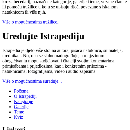
kroz abecedarij, naznačene kategorije, galerije i teme, vezane članke
ili pomoću tražilice u koju se upisuju riječi povezane s iskanom
natuknicom ili više njih.
Više o mogućnostima tražilice...
Uređujte Istrapediju
Istrapedia je djelo više stotina autora, pisaca natuknica, snimatelja,
urednika... No, ona se stalno nadograđuje, a u njezinom
obogaćivanju mogu sudjelovati i čitatelji svojim komentarima,
primjedbama i prijedlozima, kao i konkretnim prilozima -
natuknicama, fotografijama, video i audio zapisima.
Više o mogućnostima suradnje...
Početna
O Istrapediji
Kategorije
Galerije
Teme
Kviz
Linkovi