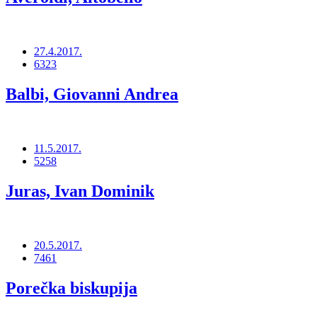
27.4.2017.
6323
Balbi, Giovanni Andrea
11.5.2017.
5258
Juras, Ivan Dominik
20.5.2017.
7461
Porečka biskupija