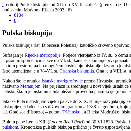
Teritorij Pulske biskupije od XII. do XVIII. stoljeća (preuzeto iz: U 
pod svetim Markom, Rijeka 2003., 6)
8134
0
Pulska biskupija
Pulska biskupija (lat. Dioecesis Polensis), katoličko crkveno upravno 
Sufragan je
Riječke metropolije
. Potječe vjerojatno iz IV. st., o čemu
u pisanim spomenicima sve do VI. st., kada se spominje prvi poznati
na tom prostoru, pa i o mogućem postojanju biskupije. Izvorno je bis
Istre utemeljena je u V.–VI. st.
Cisanska biskupija
. Ona je u VIII. st. 
Nakon što je granica
Istarske markgrofovije
prema Hrvatskoj premješ
nazivano
Meranijom
. Na prijelazu iz srednjega u novi vijek ustalit ć
habsburškom je biskupima bila otežana provedba jurisdikcije (morali su n
Iako se Pula u srednjem vijeku pa sve do XIX. st. nije razvijala (ugl
biskupije usklađene su s državnim granicama 1788. nagodbom, koju je 
tal. Gradisca dʼIsonzo) – potom
Tršćanskoj
, a Rijeka Modruškoj biskup
Bulom pape Leona XII. (
Locum Beati Petri
) od 30.VI.1828. Pulska i 
pulskom
. Kronotaksa pulskih biskupa prilično je čvrsto uspostavljena 