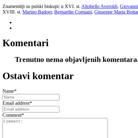
Znamenitiji su pulski biskupi: u XVI. st.
Altobello Averoldi
,
Giovanni 
XVIII. st.
Marino Badoer
,
Bernardin Corniani
,
Giuseppe Maria Bottar
Komentari
Trenutno nema objavljenih komentara
Ostavi komentar
Name
*
Email address
*
Comment
*