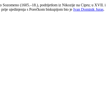
io Sozomeno (1605.–18.), podrijetlom iz Nikozije na Cipru; u XVII. i
p prije ujedinjenja s Porečkom biskupijom bio je
Ivan Dominik Juras
.