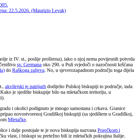
2005.
jena: 22.5.2026. (Maurizio Levak)
lje iz IV. st., poslije proširena), iako o njoj nema povijesnih potvrda
učeništvu
sv. Germana
oko 290. u Puli svjedoči o nazočnosti kršćana
la)
do
Raškoga zaljeva
. No, u sjeverozapadnom području toga dijela
t.,
akvilejski je patrijarh
dodijelio Pulskoj biskupiji to područje, tada
Kako je sjedište biskupije bilo na mletačkom teritoriju, u
i).
u gradu i okolici podignuto je mnogo samostana i crkava. Granice
pripao novostvorenoj Gradiškoj biskupiji (sa sjedištem u Gradiškoj,
otom
Mletačke
.
lice i dalje postojale te je nova biskupija nazvana
Porečkom i
vlast, i biskupi su pretežno bili iz mletačkih pokrajina Italije.