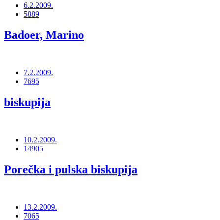
6.2.2009.
5889
Badoer, Marino
7.2.2009.
7695
biskupija
10.2.2009.
14905
Porečka i pulska biskupija
13.2.2009.
7065