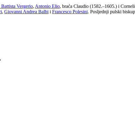
Battista Vergerio
,
Antonio Elio
, braća Claudio (1582.–1605.) i Cornel
i
,
Giovanni Andrea Balbi
i
Francesco Polesini
. Posljednji pulski bisku
.