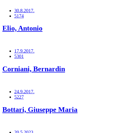
30.8.2017.
5174
Elio, Antonio
17.9.2017.
5301
Corniani, Bernardin
24.9.2017.
5227
Bottari, Giuseppe Maria
20.5.2023.