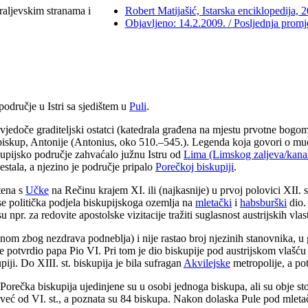
kraljevskim stranama i
Robert Matijašić, Istarska enciklopedija, 
Objavljeno: 14.2.2009. / Posljednja prom
područje u Istri sa sjedištem u
Puli
.
 svjedoče graditeljski ostatci (katedrala građena na mjestu prvotne bogomo
 biskup, Antonije (Antonius, oko 510.–545.). Legenda koja govori o m
kupijsko područje zahvaćalo južnu Istru od
Lima (Limskog zaljeva/kana
nestala, a njezino je područje pripalo
Porečkoj biskupiji
.
tena s
Učke
na Rečinu krajem XI. ili (najkasnije) u prvoj polovici XII. s
e se politička podjela biskupijskoga ozemlja na
mletački
i
habsburški
dio. 
pr. za redovite apostolske vizitacije tražiti suglasnost austrijskih vlast
avnom zbog nezdrava podneblja) i nije rastao broj njezinih stanovnika, 
potvrdio papa Pio VI. Pri tom je dio biskupije pod austrijskom vlašću 
iji. Do XIII. st. biskupija je bila sufragan
Akvilejske
metropolije, a p
Porečka biskupija ujedinjene su u osobi jednoga biskupa, ali su obje sto
već od VI. st., a poznata su 84 biskupa. Nakon dolaska Pule pod mletačku 