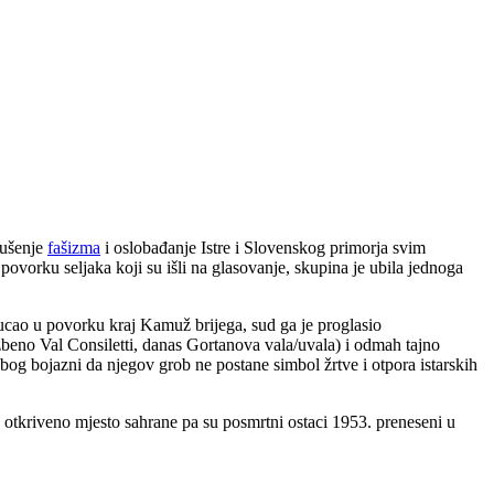
 rušenje
fašizma
i oslobađanje Istre i Slovenskog primorja svim
 povorku seljaka koji su išli na glasovanje, skupina je ubila jednoga
ucao u povorku kraj Kamuž brijega, sud ga je proglasio
žbeno Val Consiletti, danas Gortanova vala/uvala) i odmah tajno
bog bojazni da njegov grob ne postane simbol žrtve i otpora istarskih
 otkriveno mjesto sahrane pa su posmrtni ostaci 1953. preneseni u