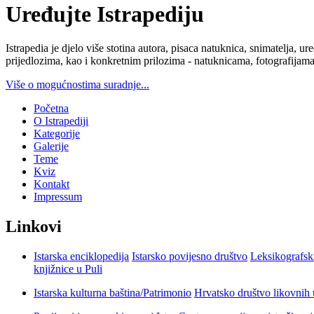
Uređujte Istrapediju
Istrapedia je djelo više stotina autora, pisaca natuknica, snimatelja,
prijedlozima, kao i konkretnim prilozima - natuknicama, fotografijama
Više o mogućnostima suradnje...
Početna
O Istrapediji
Kategorije
Galerije
Teme
Kviz
Kontakt
Impressum
Linkovi
Istarska enciklopedija
Istarsko povijesno društvo
Leksikografsk
knjižnice u Puli
Istarska kulturna baština/Patrimonio
Hrvatsko društvo likovnih 