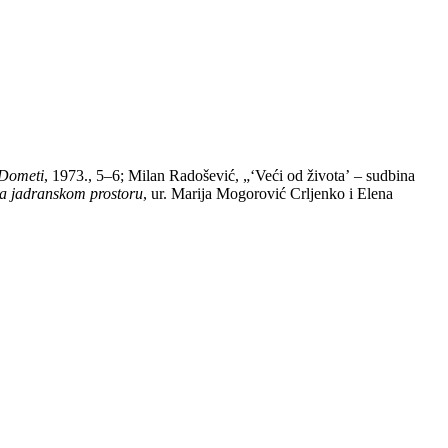
Dometi
, 1973., 5–6; Milan Radošević, „ʻVeći od životaʼ – sudbina
ti na jadranskom prostoru
, ur. Marija Mogorović Crljenko i Elena