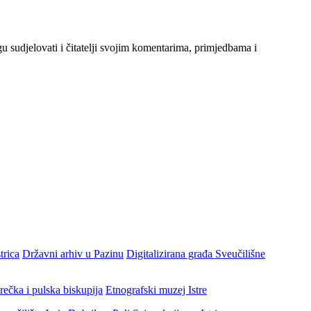
gu sudjelovati i čitatelji svojim komentarima, primjedbama i
trica
Državni arhiv u Pazinu
Digitalizirana građa Sveučilišne
rečka i pulska biskupija
Etnografski muzej Istre