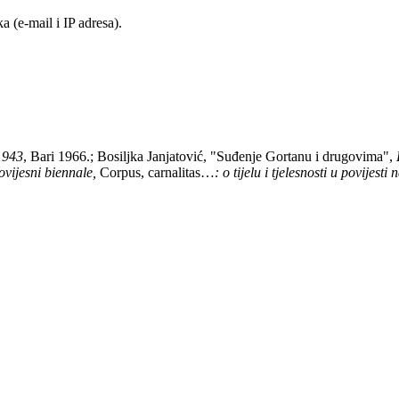
 (e-mail i IP adresa).
–1943
, Bari 1966.; Bosiljka Janjatović, "Suđenje Gortanu i drugovima",
povijesni biennale,
Corpus, carnalitas…
: o tijelu i tjelesnosti u povijes