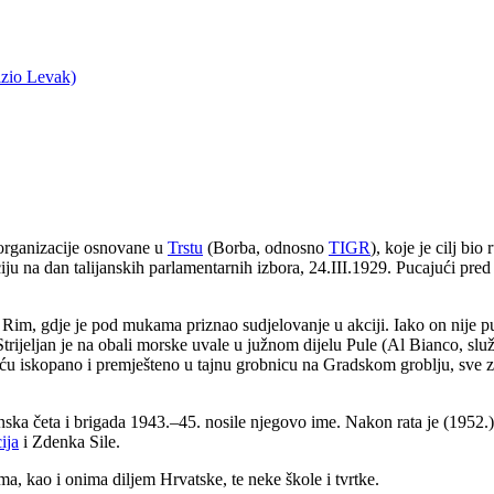
izio Levak)
rganizacije osnovane u
Trstu
(Borba, odnosno
TIGR
), koje je cilj bio
ciju na dan talijanskih parlamentarnih izbora, 24.III.1929. Pucajući pred
 Rim, gdje je pod mukama priznao sudjelovanje u akciji. Iako on nije p
rijeljan je na obali morske uvale u južnom dijelu Pule (Al Bianco, slu
oću iskopano i premješteno u tajnu grobnicu na Gradskom groblju, sve z
nska četa i brigada 1943.–45. nosile njegovo ime. Nakon rata je (1952.)
ija
i Zdenka Sile.
, kao i onima diljem Hrvatske, te neke škole i tvrtke.