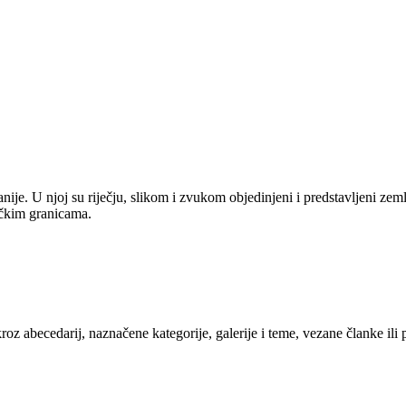
anije. U njoj su riječju, slikom i zvukom objedinjeni i predstavljeni zem
tičkim granicama.
kroz abecedarij, naznačene kategorije, galerije i teme, vezane članke ili