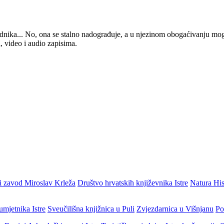
 urednika... No, ona se stalno nadograđuje, a u njezinom obogaćivanju mo
, video i audio zapisima.
i zavod Miroslav Krleža
Društvo hrvatskih književnika Istre
Natura His
umjetnika Istre
Sveučilišna knjižnica u Puli
Zvjezdarnica u Višnjanu
Po