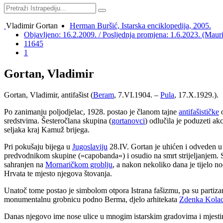
Vladimir Gortan
Herman Buršić, Istarska enciklopedija, 2005.
Objavljeno: 16.2.2009. / Posljednja promjena: 1.6.2023. (Maur
11645
1
Gortan, Vladimir
Gortan, Vladimir, antifašist (
Beram
, 7.VI.1904. –
Pula
, 17.X.1929.).
Po zanimanju poljodjelac, 1928. postao je članom tajne
antifašističke
o
sredstvima. Šesteročlana skupina (
gortanovci
) odlučila je poduzeti ak
seljaka kraj Kamuž brijega.
Pri pokušaju bijega u
Jugoslaviju
28.IV. Gortan je uhićen i odveden u
predvodnikom skupine (»capobanda«) i osudio na smrt strijeljanjem. St
sahranjen na
Mornaričkom groblju
, a nakon nekoliko dana je tijelo n
Hrvata te mjesto njegova štovanja.
Unatoč tome postao je simbolom otpora Istrana fašizmu, pa su partiza
monumentalnu grobnicu podno Berma, djelo arhitekata
Zdenka Kolac
Danas njegovo ime nose ulice u mnogim istarskim gradovima i mjestima