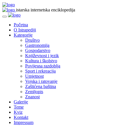
istarska internetska enciklopedija
Početna
O Istrapediji
Kategorije
Društvo
Gastronomija
Gospodarstvo
Književnost i jezik
Kultura i školstvo
Povijesna razdoblja
Sport i rekreacija
Umjetnost
Vojska i ratovanje
Zaštićena baština
Zemljopis
Znanost
Galerije
Teme
Kviz
Kontakt
Impressum