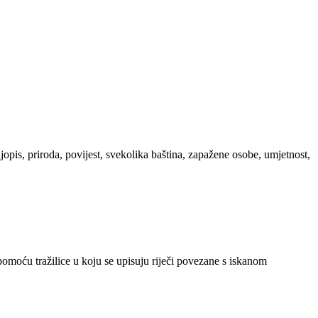
ljopis, priroda, povijest, svekolika baština, zapažene osobe, umjetnost,
 pomoću tražilice u koju se upisuju riječi povezane s iskanom