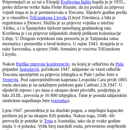
Pripremajući se za rat u Etiopiji
Kraljevina Italija
kupila ju je 1935.,
preko državne tvrtke Italia Flotte Riunite, da joj posluži za prijevoz
vojnih trupa te ju je preimenovala u
Toscanu
. Sljedeće godine prešla
je u vlasništvo
Tršćanskoga Lloyda
(Lloyd Triestino), a bila je
registrirana u Đenovi. Služila je za prijevoz vojnika u istočnu
Afriku, a i u Španjolsku tijekom tamošnjeg građanskog rata.
Korištena je i za prijevoz talijanskih obitelji prilikom kolonizacije
Libije. U Drugom svjetskom ratu preuzela ju je Talijanska ratna
mornarica i preuredila u brod-bolnicu. U rujnu 1943. dospjela je u
ruke Saveznika, a ujesen 1946. formalno je vraćena Tršćanskom
Lloydu.
Nakon
Pariške mirovne konferencije
, na kojoj je odlučeno da
Pula
pripadne
Jugoslaviji
, početkom 1947. talijanske su vlasti odlučile
Toscanu
upotrijebiti za prijevoz izbjeglica iz Pule i južne Istre u
Veneciju
. Pod zapovjedništvom kapetana Leopolda Cara prvih 1865
esula ukrcano je na tadašnjem pulskom gatu Carboni 2.II.1947. U
sljedećih mjesec i po dana u ukupno deset plovidbi, posljednja je
bila 20.III., prevezla je 16 800 izbjeglica. Time je postala talijanskim
simbolom napuštanja Istre (
egzodus
).
Ljeta 1947. preuređena je na dizelski pogon, a smještajni kapacitet
proširen joj je na ukupno 826 putnika. Nakon toga, 1948.–60.
prevozila je putnike iz
Trsta
u Australiju, tako da je svake godine
imala 3–4 polaska. Velik broj istarskih esula, privremeno smještenih