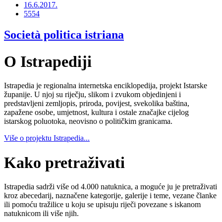
16.6.2017.
5554
Società politica istriana
O Istrapediji
Istrapedia je regionalna internetska enciklopedija, projekt Istarske
županije. U njoj su riječju, slikom i zvukom objedinjeni i
predstavljeni zemljopis, priroda, povijest, svekolika baština,
zapažene osobe, umjetnost, kultura i ostale značajke cijelog
istarskog poluotoka, neovisno o političkim granicama.
Više o projektu Istrapedia...
Kako pretraživati
Istrapedia sadrži više od 4.000 natuknica, a moguće ju je pretraživati
kroz abecedarij, naznačene kategorije, galerije i teme, vezane članke
ili pomoću tražilice u koju se upisuju riječi povezane s iskanom
natuknicom ili više njih.