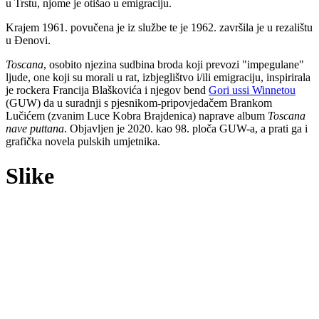
u Trstu, njome je otišao u emigraciju.
Krajem 1961. povučena je iz službe te je 1962. završila je u rezalištu
u Đenovi.
Toscana
, osobito njezina sudbina broda koji prevozi "impegulane"
ljude, one koji su morali u rat, izbjeglištvo i/ili emigraciju, inspirirala
je rockera Francija Blaškovića i njegov bend
Gori ussi Winnetou
(GUW) da u suradnji s pjesnikom-pripovjedačem Brankom
Lučićem (zvanim Luce Kobra Brajdenica) naprave album
Toscana
nave puttana
. Objavljen je 2020. kao 98. ploča GUW-a, a prati ga i
grafička novela pulskih umjetnika.
Slike