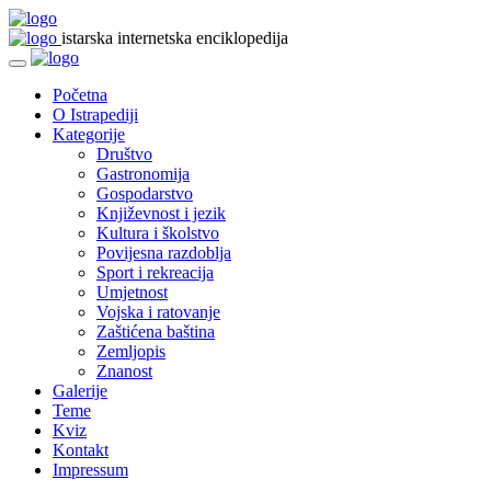
istarska internetska enciklopedija
Početna
O Istrapediji
Kategorije
Društvo
Gastronomija
Gospodarstvo
Književnost i jezik
Kultura i školstvo
Povijesna razdoblja
Sport i rekreacija
Umjetnost
Vojska i ratovanje
Zaštićena baština
Zemljopis
Znanost
Galerije
Teme
Kviz
Kontakt
Impressum