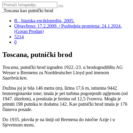
Toscana kao putnički brod
R., Istarska enciklopedija, 2005.
Objavljeno: 17.2.2009. / Posljednja promjena: 24.1.2024.
(Goran Prodan)
5214
0
Toscana, putnički brod
Toscana
, putnički brod izgrađen 1922.-23. u brodogradilištu AG
Wesser u Bremenu za Norddeutscher Lloyd pod imenom
Saarbrücken
.
Dužina joj je bila 146 metra (m), širina 17,6 m, istisnina 9442
brutoregistarske tone; imala je pet turbina pogonjenih ugljenom (od
1947. dizelom), a postizala je brzinu od 12,5 čvorova. Mogla je
primiti 198 putnika te dodatna 142. Kao putnički brod imala je 176
članova posade.
Do 1935. plovila je na liniji od Bremena do istočne Azije i u
Sjevernom moru.