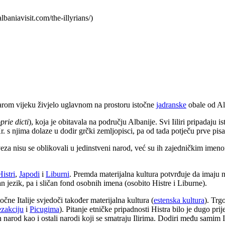
albaniavisit.com/the-illyrians/)
 starom vijeku živjelo uglavnom na prostoru istočne
jadranske
obale od Alb
oprie dicti
), koja je obitavala na području Albanije. Svi Iiliri pripadaj
. Kr. s njima dolaze u dodir grčki zemljopisci, pa od tada potječu prve pisa
za nisu se oblikovali u jedinstveni narod, već su ih zajedničkim imenom
Histri
,
Japodi
i
Liburni
. Premda materijalna kultura potvrđuje da imaju
ličan jezik, pa i sličan fond osobnih imena (osobito Histre i Liburne).
čne Italije svjedoči također materijalna kultura (
estenska kultura
). Tr
zakciju
i
Picugima
). Pitanje etničke pripadnosti Histra bilo je dugo prije
 narod kao i ostali narodi koji se smatraju Ilirima. Dodiri među samim I