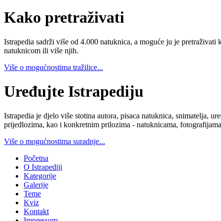
Kako pretraživati
Istrapedia sadrži više od 4.000 natuknica, a moguće ju je pretraživati 
natuknicom ili više njih.
Više o mogućnostima tražilice...
Uređujte Istrapediju
Istrapedia je djelo više stotina autora, pisaca natuknica, snimatelja,
prijedlozima, kao i konkretnim prilozima - natuknicama, fotografijama
Više o mogućnostima suradnje...
Početna
O Istrapediji
Kategorije
Galerije
Teme
Kviz
Kontakt
Impressum