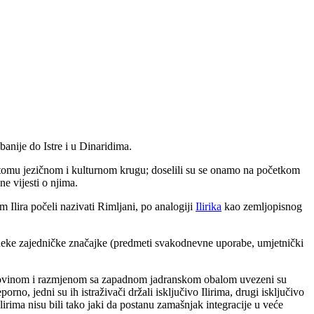
anije do Istre i u Dinaridima.
u istomu jezičnom i kulturnom krugu; doselili su se onamo na početkom
ne vijesti o njima.
 Ilira počeli nazivati Rimljani, po analogiji
Ilirika
kao zemljopisnog
 neke zajedničke značajke (predmeti svakodnevne uporabe, umjetnički
govinom i razmjenom sa zapadnom jadranskom obalom uvezeni su
porno, jedni su ih istraživači držali isključivo Ilirima, drugi isključivo
lirima nisu bili tako jaki da postanu zamašnjak integracije u veće