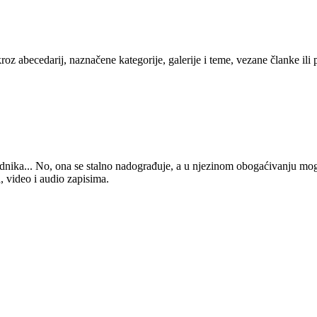
kroz abecedarij, naznačene kategorije, galerije i teme, vezane članke ili
 urednika... No, ona se stalno nadograđuje, a u njezinom obogaćivanju mo
, video i audio zapisima.