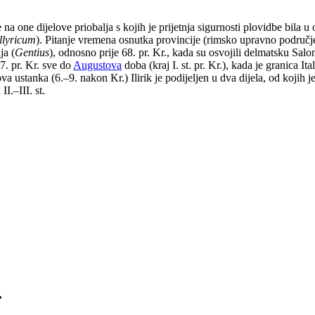
 na one dijelove priobalja s kojih je prijetnja sigurnosti plovidbe bila
Illyricum
). Pitanje vremena osnutka provincije (rimsko upravno područje)
ja (
Gentius
), odnosno prije 68. pr. Kr., kada su osvojili delmatsku Salo
77. pr. Kr. sve do
Augustova
doba (kraj I. st. pr. Kr.), kada je granica It
va ustanka (6.–9. nakon Kr.) Ilirik je podijeljen u dva dijela, od kojih 
I.–III. st.
.