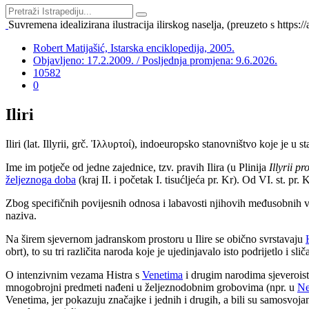
Suvremena idealizirana ilustracija ilirskog naselja, (preuzeto s https://
Robert Matijašić, Istarska enciklopedija, 2005.
Objavljeno: 17.2.2009. / Posljednja promjena: 9.6.2026.
10582
0
Iliri
Iliri (lat. Illyrii, grč. Ἰλλυρτοί), indoeuropsko stanovništvo koje je u
Ime im potječe od jedne zajednice, tzv. pravih Ilira (u Plinija
Illyrii pr
željeznoga doba
(kraj II. i početak I. tisućljeća pr. Kr). Od VI. st. pr
Zbog specifičnih povijesnih odnosa i labavosti njihovih međusobnih ve
naziva.
Na širem sjevernom jadranskom prostoru u Ilire se obično svrstavaju
obrt), to su tri različita naroda koje je ujedinjavalo isto podrijetlo i s
O intenzivnim vezama Histra s
Venetima
i drugim narodima sjeveroisto
mnogobrojni predmeti nađeni u željeznodobnim grobovima (npr. u
Ne
Venetima, jer pokazuju značajke i jednih i drugih, a bili su samosvojan