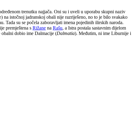
 u određenom trenutku najjača. Oni su i uveli u uporabu skupni naziv
 na istočnoj jadranskoj obali nije razriješeno, no to je bilo svakako
nu. Tada su se počela zaboravljati imena pojedinih ilirskih naroda.
alije premještena s
Rižane
na
Rašu
, a Istra postala sastavnim dijelom
je obalni dobio ime Dalmacije (
Dalmatia
). Međutim, ni ime Liburnije i