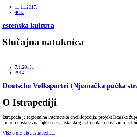
11.11.2017.
4642
estenska kultura
Slučajna natuknica
7.1.2018.
3914
Deutsche Volkspartei (Njemačka pučka str
O Istrapediji
Istrapedia je regionalna internetska enciklopedija, projekt Istarske žup
kultura i ostale značajke cijelog istarskog poluotoka, neovisno o poli
Više o projektu Istrapedia...