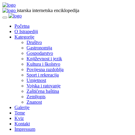
istarska internetska enciklopedija
Početna
O Istrapediji
Kategorije
Društvo
Gastronomija
Gospodarstvo
Književnost i jezik
Kultura i školstvo
Povijesna razdoblja
Sport i rekreacija
Umjetnost
Vojska i ratovanje
Zaštićena baština
Zemljopis
Znanost
Galerije
Teme
Kviz
Kontakt
Impressum