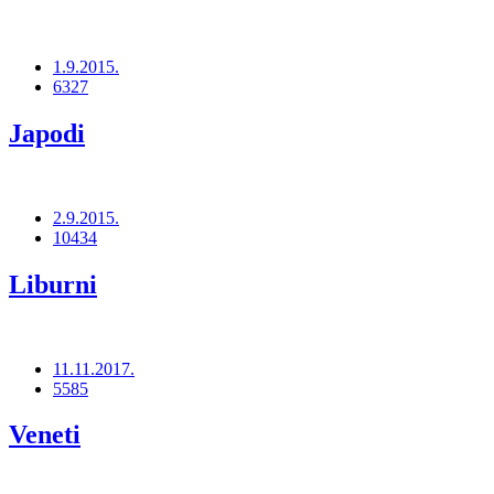
1.9.2015.
6327
Japodi
2.9.2015.
10434
Liburni
11.11.2017.
5585
Veneti