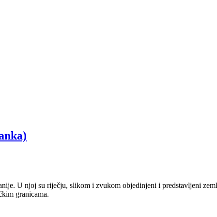
anka)
anije. U njoj su riječju, slikom i zvukom objedinjeni i predstavljeni zem
tičkim granicama.