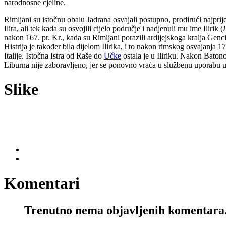
narodnosne cjeline.
Rimljani su istočnu obalu Jadrana osvajali postupno, prodirući najprije
Ilira, ali tek kada su osvojili cijelo područje i nadjenuli mu ime Ilirik (
nakon 167. pr. Kr., kada su Rimljani porazili ardijejskoga kralja Genci
Histrija je također bila dijelom Ilirika, i to nakon rimskog osvajanja 1
Italije. Istočna Istra od Raše do
Učke
ostala je u Iliriku. Nakon Batono
Liburna nije zaboravljeno, jer se ponovno vraća u službenu uporabu u I
Slike
Komentari
Trenutno nema objavljenih komentara