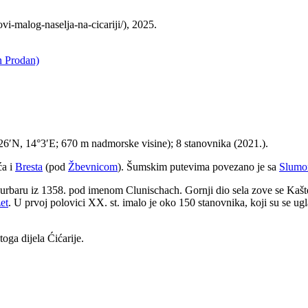
vi-malog-naselja-na-cicariji/), 2025.
n Prodan)
6′N, 14°3′E; 670 m nadmorske visine); 8 stanovnika (2021.).
ća i
Bresta
(pod
Žbevnicom
). Šumskim putevima povezano je sa
Slum
 urbaru iz 1358. pod imenom Clunischach. Gornji dio sela zove se Kaštel,
et
. U prvoj polovici XX. st. imalo je oko 150 stanovnika, koji su se ugl
oga dijela Ćićarije.