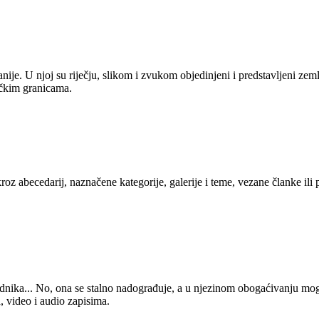
anije. U njoj su riječju, slikom i zvukom objedinjeni i predstavljeni zem
tičkim granicama.
kroz abecedarij, naznačene kategorije, galerije i teme, vezane članke ili
 urednika... No, ona se stalno nadograđuje, a u njezinom obogaćivanju mo
, video i audio zapisima.