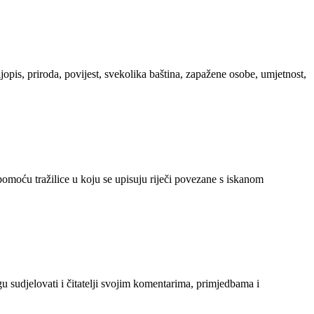
ljopis, priroda, povijest, svekolika baština, zapažene osobe, umjetnost,
 pomoću tražilice u koju se upisuju riječi povezane s iskanom
gu sudjelovati i čitatelji svojim komentarima, primjedbama i