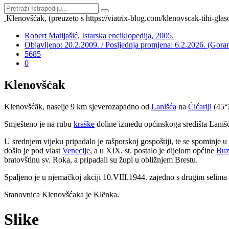
Klenovšćak, (preuzeto s https://viatrix-blog.com/klenovscak-tihi-glaso
Robert Matijašić, Istarska enciklopedija, 2005.
Objavljeno: 20.2.2009. / Posljednja promjena: 6.2.2026. (Gora
5685
0
Klenovšćak
Klenovšć
ȃ
k, naselje 9 km sjeverozapadno od
Lanišća
na
Ćićariji
(45°2
Smješteno je na rubu
kraške
doline između općinskoga središta Laniš
U srednjem vijeku pripadalo je rašporskoj gospoštiji, te se spominje u
došlo je pod vlast
Venecije
, a u XIX. st. postalo je dijelom općine
Buz
bratovštinu sv. Roka, a pripadali su župi u obližnjem Brestu.
Spaljeno je u njemačkoj akciji 10.VIII.1944. zajedno s drugim selima t
Stanovnica Klenovšćaka je Kl
ȇ
nka.
Slike