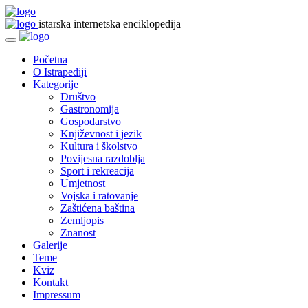
istarska internetska enciklopedija
Početna
O Istrapediji
Kategorije
Društvo
Gastronomija
Gospodarstvo
Književnost i jezik
Kultura i školstvo
Povijesna razdoblja
Sport i rekreacija
Umjetnost
Vojska i ratovanje
Zaštićena baština
Zemljopis
Znanost
Galerije
Teme
Kviz
Kontakt
Impressum