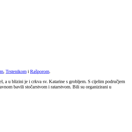
om
,
Trstenikom
i
Rašporom
.
 a u blizini je i crkva sv. Katarine s grobljem. S cijelim područjem
avnom bavili stočarstvom i ratarstvom. Bili su organizirani u