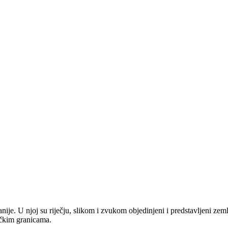
anije. U njoj su riječju, slikom i zvukom objedinjeni i predstavljeni zem
tičkim granicama.