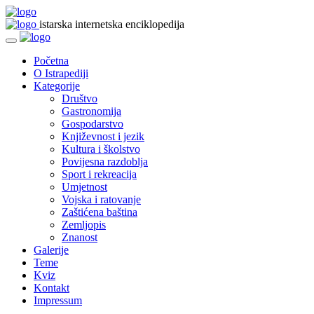
istarska internetska enciklopedija
Početna
O Istrapediji
Kategorije
Društvo
Gastronomija
Gospodarstvo
Književnost i jezik
Kultura i školstvo
Povijesna razdoblja
Sport i rekreacija
Umjetnost
Vojska i ratovanje
Zaštićena baština
Zemljopis
Znanost
Galerije
Teme
Kviz
Kontakt
Impressum