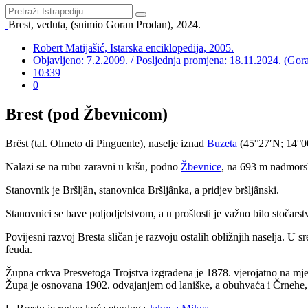
Brest, veduta, (snimio Goran Prodan), 2024.
Robert Matijašić, Istarska enciklopedija, 2005.
Objavljeno: 7.2.2009. / Posljednja promjena: 18.11.2024. (Gor
10339
0
Brest (pod Žbevnicom)
Brȅst (tal. Olmeto di Pinguente), naselje iznad
Buzeta
(45°27′N; 14°00
Nalazi se na rubu zaravni u kršu, podno
Žbevnice
, na 693 m nadmorsk
Stanovnik je Bršljȁn, stanovnica Bršljȃnka, a pridjev bršljȃnski.
Stanovnici se bave poljodjelstvom, a u prošlosti je važno bilo stočars
Povijesni razvoj Bresta sličan je razvoju ostalih obližnjih naselja. U 
feuda.
Župna crkva Presvetoga Trojstva izgrađena je 1878. vjerojatno na mjestu
Župa je osnovana 1902. odvajanjem od laniške, a obuhvaća i Črnehe