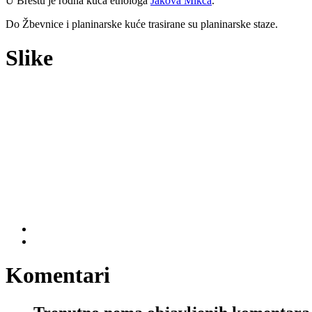
U Brestu je rodna kuća etnologa
Jakova Mikca
.
Do Žbevnice i planinarske kuće trasirane su planinarske staze.
Slike
Komentari