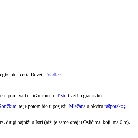
regionalna cesta Buzet –
Vodice
.
su se prodavali na tržnicama u
Trstu
i većim gradovima.
Goričkim
, te je potom bio u posjedu
Mlečana
u okviru
rašporskog
, drugi najniži u Istri (niži je samo onaj u Oslićima, koji ima 6 m).