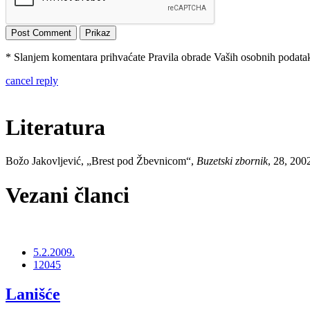
* Slanjem komentara prihvaćate Pravila obrade Vaših osobnih podataka
cancel reply
Literatura
Božo Jakovljević, „Brest pod Žbevnicom“,
Buzetski zbornik
, 28, 200
Vezani članci
5.2.2009.
12045
Lanišće