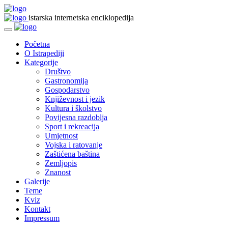
istarska internetska enciklopedija
Početna
O Istrapediji
Kategorije
Društvo
Gastronomija
Gospodarstvo
Književnost i jezik
Kultura i školstvo
Povijesna razdoblja
Sport i rekreacija
Umjetnost
Vojska i ratovanje
Zaštićena baština
Zemljopis
Znanost
Galerije
Teme
Kviz
Kontakt
Impressum