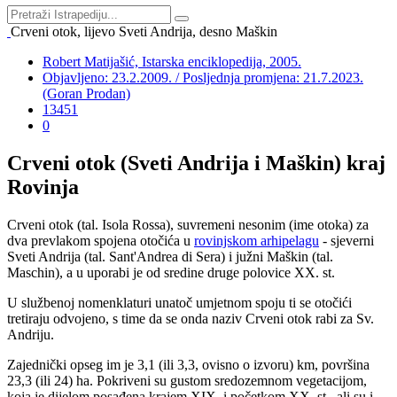
Crveni otok, lijevo Sveti Andrija, desno Maškin
Robert Matijašić, Istarska enciklopedija, 2005.
Objavljeno: 23.2.2009. / Posljednja promjena: 21.7.2023.
(Goran Prodan)
13451
0
Crveni otok (Sveti Andrija i Maškin) kraj
Rovinja
Crveni otok (tal. Isola Rossa), suvremeni nesonim (ime otoka) za
dva prevlakom spojena otočića u
rovinjskom arhipelagu
- sjeverni
Sveti Andrija (tal. Sant'Andrea di Sera) i južni Maškin (tal.
Maschin), a u uporabi je od sredine druge polovice XX. st.
U službenoj nomenklaturi unatoč umjetnom spoju ti se otočići
tretiraju odvojeno, s time da se onda naziv Crveni otok rabi za Sv.
Andriju.
Zajednički opseg im je 3,1 (ili 3,3, ovisno o izvoru) km, površina
23,3 (ili 24) ha. Pokriveni su gustom sredozemnom vegetacijom,
koja je dijelom posađena krajem XIX. i početkom XX. st., ali su i