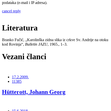
podataka (e-mail i IP adresa).
cancel reply
Literatura
Branko Fučić, „Karolinška zidna slika iz crkve Sv. Andrije na otoku
kod Rovinja“,
Bulletin JAZU
, 1965., 1–3.
Vezani članci
17.2.2009.
11385
Hütterott, Johann Georg
15.6.2018.