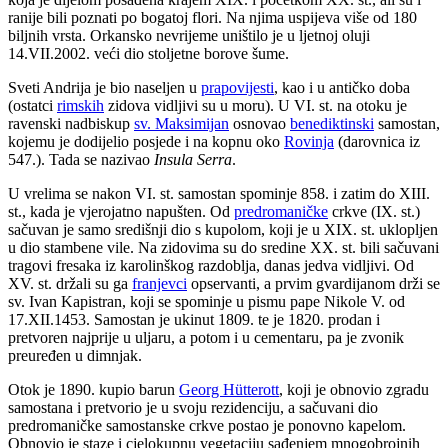
ranije bili poznati po bogatoj flori. Na njima uspijeva više od 180
biljnih vrsta. Orkansko nevrijeme uništilo je u ljetnoj oluji
14.VII.2002. veći dio stoljetne borove šume.
Sveti Andrija je bio naseljen u
prapovijesti
, kao i u antičko doba
(ostatci
rimskih
zidova vidljivi su u moru). U VI. st. na otoku je
ravenski nadbiskup
sv. Maksimijan
osnovao
benediktinski
samostan,
kojemu je dodijelio posjede i na kopnu oko
Rovinja
(darovnica iz
547.). Tada se nazivao
Insula Serra
.
U vrelima se nakon VI. st. samostan spominje 858. i zatim do XIII.
st., kada je vjerojatno napušten. Od
predromaničke
crkve (IX. st.)
sačuvan je samo središnji dio s kupolom, koji je u XIX. st. uklopljen
u dio stambene vile. Na zidovima su do sredine XX. st. bili sačuvani
tragovi fresaka iz karolinškog razdoblja, danas jedva vidljivi. Od
XV. st. držali su ga
franjevci
opservanti, a prvim gvardijanom drži se
sv. Ivan Kapistran, koji se spominje u pismu pape Nikole V. od
17.XII.1453. Samostan je ukinut 1809. te je 1820. prodan i
pretvoren najprije u uljaru, a potom i u cementaru, pa je zvonik
preuređen u dimnjak.
Otok je 1890. kupio barun
Georg Hütterott
, koji je obnovio zgradu
samostana i pretvorio je u svoju rezidenciju, a sačuvani dio
predromaničke samostanske crkve postao je ponovno kapelom.
Obnovio je staze i cjelokupnu vegetaciju sađenjem mnogobrojnih