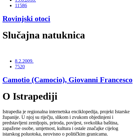
11586
Rovinjski otoci
Slučajna natuknica
8.2.2009.
7520
Camotio (Camocio), Giovanni Francesco
O Istrapediji
Istrapedia je regionalna internetska enciklopedija, projekt Istarske
županije. U njoj su riječju, slikom i zvukom objedinjeni i
predstavljeni zemljopis, priroda, povijest, svekolika baština,
zapažene osobe, umjetnost, kultura i ostale značajke cijelog
istarskog poluotoka, neovisno o političkim granicama.