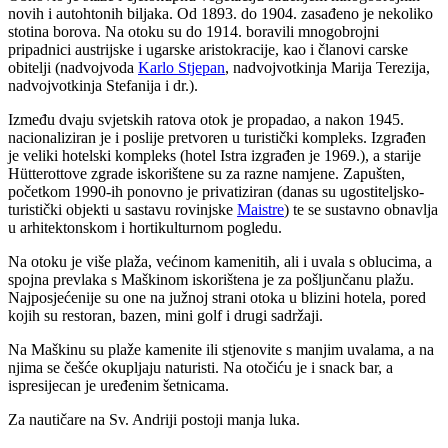
novih i autohtonih biljaka. Od 1893. do 1904. zasađeno je nekoliko
stotina borova. Na otoku su do 1914. boravili mnogobrojni
pripadnici austrijske i ugarske aristokracije, kao i članovi carske
obitelji (nadvojvoda
Karlo Stjepan
, nadvojvotkinja Marija Terezija,
nadvojvotkinja Stefanija i dr.).
Između dvaju svjetskih ratova otok je propadao, a nakon 1945.
nacionaliziran je i poslije pretvoren u turistički kompleks. Izgrađen
je veliki hotelski kompleks (hotel Istra izgrađen je 1969.), a starije
Hütterottove zgrade iskorištene su za razne namjene. Zapušten,
početkom 1990-ih ponovno je privatiziran (danas su ugostiteljsko-
turistički objekti u sastavu rovinjske
Maistre
) te se sustavno obnavlja
u arhitektonskom i hortikulturnom pogledu.
Na otoku je više plaža, većinom kamenitih, ali i uvala s oblucima, a
spojna prevlaka s Maškinom iskorištena je za pošljunčanu plažu.
Najposjećenije su one na južnoj strani otoka u blizini hotela, pored
kojih su restoran, bazen, mini golf i drugi sadržaji.
Na Maškinu su plaže kamenite ili stjenovite s manjim uvalama, a na
njima se češće okupljaju naturisti. Na otočiću je i snack bar, a
ispresijecan je uređenim šetnicama.
Za nautičare na Sv. Andriji postoji manja luka.