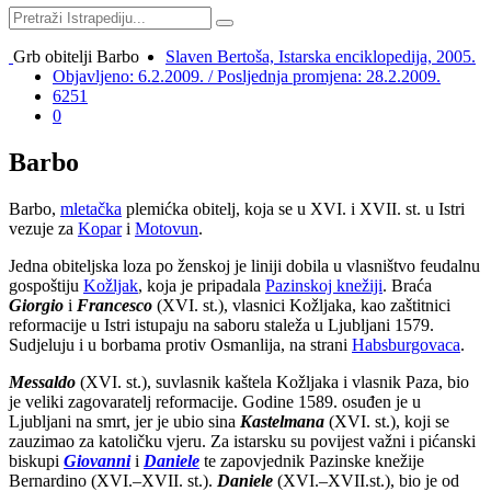
Grb obitelji Barbo
Slaven Bertoša, Istarska enciklopedija, 2005.
Objavljeno: 6.2.2009. / Posljednja promjena: 28.2.2009.
6251
0
Barbo
Barbo,
mletačka
plemićka obitelj, koja se u XVI. i XVII. st. u Istri
vezuje za
Kopar
i
Motovun
.
Jedna obiteljska loza po ženskoj je liniji dobila u vlasništvo feudalnu
gospoštiju
Kožljak
, koja je pripadala
Pazinskoj knežiji
. Braća
Giorgio
i
Francesco
(XVI. st.), vlasnici Kožljaka, kao zaštitnici
reformacije u Istri istupaju na saboru staleža u Ljubljani 1579.
Sudjeluju i u borbama protiv Osmanlija, na strani
Habsburgovaca
.
Messaldo
(XVI. st.), suvlasnik kaštela Kožljaka i vlasnik Paza, bio
je veliki zagovaratelj reformacije. Godine 1589. osuđen je u
Ljubljani na smrt, jer je ubio sina
Kastelmana
(XVI. st.), koji se
zauzimao za katoličku vjeru. Za istarsku su povijest važni i pićanski
biskupi
Giovanni
i
Daniele
te zapovjednik Pazinske knežije
Bernardino (XVI.–XVII. st.).
Daniele
(XVI.–XVII.st.), bio je od