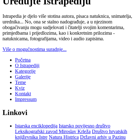
Uređujte Istrapediju
Istrapedia je djelo više stotina autora, pisaca natuknica, snimatelja,
urednika... No, ona se stalno nadograđuje, a u njezinom
obogaćivanju mogu sudjelovati i čitatelji svojim komentarima,
primjedbama i prijedlozima, kao i konkretnim prilozima -
natuknicama, fotografijama, video i audio zapisima.
Više o mogućnostima suradnje...
Početna
O Istrapediji
Kategorije
Galerije
Teme
Kviz
Kontakt
Impressum
Linkovi
Istarska enciklopedija
Istarsko povijesno društvo
Leksikografski zavod Miroslav Krleža
Društvo hrvatskih
književnika Istre
Natura Histrica
Državni arhiv u Pazinu