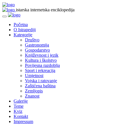
istarska internetska enciklopedija
Početna
O Istrapediji
Kategorije
Društvo
Gastronomija
Gospodarstvo
Književnost i jezik
Kultura i školstvo
Povijesna razdoblja
Sport i rekreacija
Umjetnost
Vojska i ratovanje
Zaštićena baština
Zemljopis
Znanost
Galerije
Teme
Kviz
Kontakt
Impressum