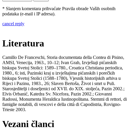
* Slanjem komentara prihvaćate Pravila obrade Vaših osobnih
podataka (e-mail i IP adresa).
cancel reply
Literatura
Camillo De Franceschi, Storia documentata della Contea di Pisino,
AMSI, Venecija, 1963., 10–12; Ivan Grah, Izvještaji pićanskih
biskupa Svetoj Stolici: 1589–1780., Croatica Christiana periodica,
1980., 6; isti, Pazinski kraj u izvještajima pićanskih i porečkih
biskupa Svetoj Stolici (1588–1780), Vjesnik historijskih arhiva u
Rijeci i Pazinu, 1983., 26; Slaven Bertoša, Život i smrt u Puli.
Starosjeditelji i doseljenici od XVII. do XIX. stoljeća, Pazin 2002.;
Elvis Orbanić, Katedra Sv. Nicefora, Pazin 2002.; Giovanni
Radossi, Monumenta Heraldica Iustinopolitana. Stemmi di rettori, di
famiglie notabili, di vescovi e della città di Capodistria, Rovigno-
Trieste 2003.
Vezani članci