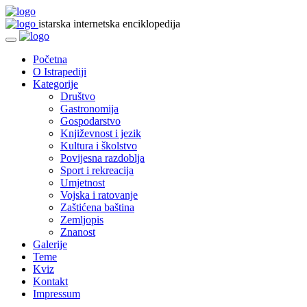
istarska internetska enciklopedija
Početna
O Istrapediji
Kategorije
Društvo
Gastronomija
Gospodarstvo
Književnost i jezik
Kultura i školstvo
Povijesna razdoblja
Sport i rekreacija
Umjetnost
Vojska i ratovanje
Zaštićena baština
Zemljopis
Znanost
Galerije
Teme
Kviz
Kontakt
Impressum