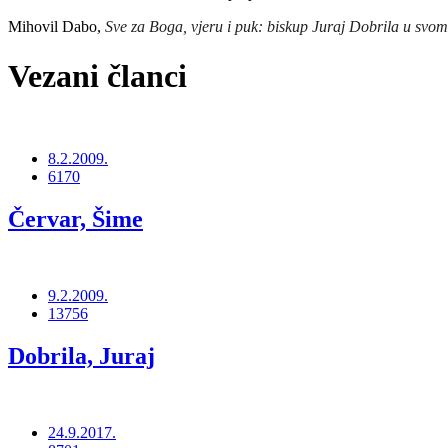
Mihovil Dabo,
Sve za Boga, vjeru i puk: biskup
Juraj Dobrila u svo
Vezani članci
8.2.2009.
6170
Červar, Šime
9.2.2009.
13756
Dobrila, Juraj
24.9.2017.