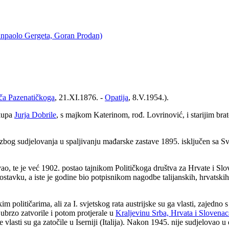
ianpaolo Gergeta, Goran Prodan)
ča Pazenatičkoga
, 21.XI.1876. -
Opatija
, 8.V.1954.).
skupa
Jurja Dobrile
, s majkom Katerinom, rođ. Lovrinović, i starijim br
 zbog sudjelovanja u spaljivanju mađarske zastave 1895. isključen sa Sve
lovao, te je već 1902. postao tajnikom Političkoga društva za Hrvate i Slo
stavku, a iste je godine bio potpisnikom nagodbe talijanskih, hrvatskih
m političarima, ali za I. svjetskog rata austrijske su ga vlasti, zajedn
i ubrzo zatvorile i potom protjerale u
Kraljevinu Srba, Hrvata i Slovenac
 vlasti su ga zatočile u Iserniji (Italija). Nakon 1945. nije sudjelovao 