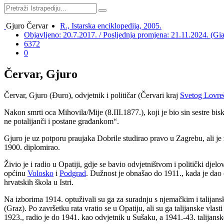
Gjuro Červar
R., Istarska enciklopedija, 2005.
Objavljeno: 20.7.2017. / Posljednja promjena: 21.11.2024. (G
6372
0
Červar, Gjuro
Červar, Gjuro (Đuro), odvjetnik i političar (Červari kraj
Svetog Lovre
Nakon smrti oca Mihovila/Mije (8.III.1877.), koji je bio sin sestre bi
ne potalijanči i postane građankom“.
Gjuro je uz potporu praujaka Dobrile studirao pravo u Zagrebu, ali je
1900. diplomirao.
Živio je i radio u Opatiji, gdje se bavio odvjetništvom i politički dje
općinu
Volosko
i
Podgrad
. Dužnost je obnašao do 1911., kada je dao o
hrvatskih škola u Istri.
Na izborima 1914. optuživali su ga za suradnju s njemačkim i talijanski
(Graz). Po završetku rata vratio se u Opatiju, ali su ga talijanske vlast
1923., radio je do 1941. kao odvjetnik u Sušaku, a 1941.-43. talijanske