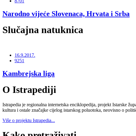
8701
Narodno vijeće Slovenaca, Hrvata i Srba
Slučajna natuknica
16.9.2017.
9251
Kambrejska liga
O Istrapediji
Istrapedia je regionalna internetska enciklopedija, projekt Istarske žup
kultura i ostale značajke cijelog istarskog poluotoka, neovisno o poli
Više o projektu Istrapedia...
Kako pretraživati