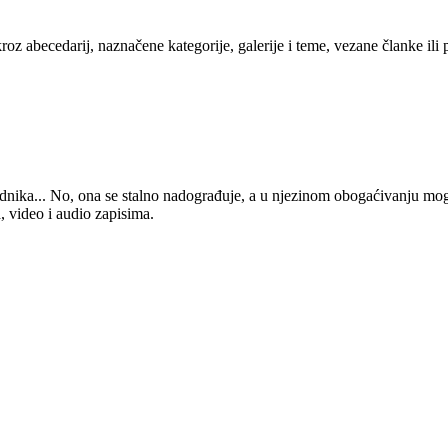
kroz abecedarij, naznačene kategorije, galerije i teme, vezane članke ili
 urednika... No, ona se stalno nadograđuje, a u njezinom obogaćivanju mo
, video i audio zapisima.