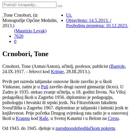
Tone Crnobori, (iz
Ur.
Monografije Općine Medulin,
Objavljeno: 14.5.2013. /
2013.)
Posljednja promjena: 10.12.2023.
(Maurizio Levak)
7620
0
Crnobori, Tone
Crnobori, Tone (Antun/Anton), učitelj, profesor, publicist (
Banjole
,
24.IX.1917. - Jelovci kod
Kringe
, 28.III.2013.).
Prvih pet razreda talijanske osnovne škole završio je u školi
Vinkuran, zatim je u
Puli
završio drugi razred gimnazije (liceo). U
Zadru je 1935. stekao zvanje učitelja, u 18. godini života. Na Višoj
pedagoškoj školi u Zagrebu 1956. diplomirao je pedagogiju,
psihologiju i hrvatski ili srpski jezik. Na Filozofskom fakultetu
Sveučilišta u Zagrebu 1967. diplomirao je talijanski i latinski jezik te
književnost. Prije početka Drugog svjetskog rata radio je u osnovnoj
školi u
Krapnu
kod
Raše
, u Svetoj Katarini i u Belom na
Cresu
.
Od 1943. do 1945. djeluje u
narodnooslobodilačkom pokretu