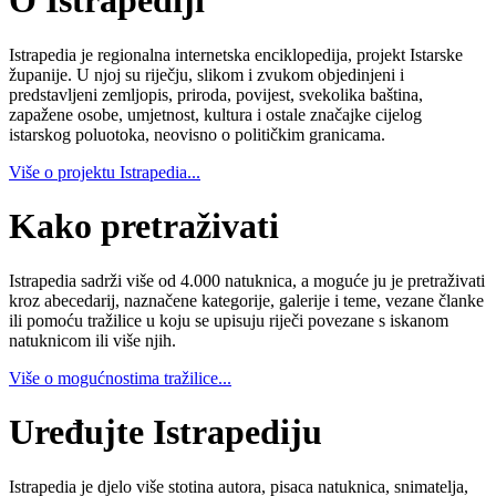
O Istrapediji
Istrapedia je regionalna internetska enciklopedija, projekt Istarske
županije. U njoj su riječju, slikom i zvukom objedinjeni i
predstavljeni zemljopis, priroda, povijest, svekolika baština,
zapažene osobe, umjetnost, kultura i ostale značajke cijelog
istarskog poluotoka, neovisno o političkim granicama.
Više o projektu Istrapedia...
Kako pretraživati
Istrapedia sadrži više od 4.000 natuknica, a moguće ju je pretraživati
kroz abecedarij, naznačene kategorije, galerije i teme, vezane članke
ili pomoću tražilice u koju se upisuju riječi povezane s iskanom
natuknicom ili više njih.
Više o mogućnostima tražilice...
Uređujte Istrapediju
Istrapedia je djelo više stotina autora, pisaca natuknica, snimatelja,