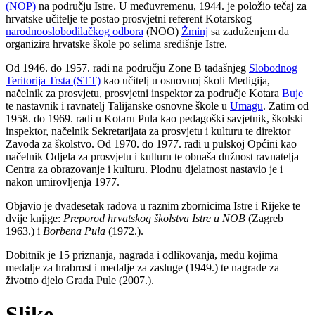
(NOP)
na području Istre. U međuvremenu, 1944. je položio tečaj za
hrvatske učitelje te postao prosvjetni referent Kotarskog
narodnooslobodilačkog odbora
(NOO)
Žminj
sa zaduženjem da
organizira hrvatske škole po selima središnje Istre.
Od 1946. do 1957. radi na području Zone B tadašnjeg
Slobodnog
Teritorija Trsta (STT)
kao učitelj u osnovnoj školi Medigija,
načelnik za prosvjetu, prosvjetni inspektor za područje Kotara
Buje
te nastavnik i ravnatelj Talijanske osnovne škole u
Umagu
. Zatim od
1958. do 1969. radi u Kotaru Pula kao pedagoški savjetnik, školski
inspektor, načelnik Sekretarijata za prosvjetu i kulturu te direktor
Zavoda za školstvo. Od 1970. do 1977. radi u pulskoj Općini kao
načelnik Odjela za prosvjetu i kulturu te obnaša dužnost ravnatelja
Centra za obrazovanje i kulturu. Plodnu djelatnost nastavio je i
nakon umirovljenja 1977.
Objavio je dvadesetak radova u raznim zbornicima Istre i Rijeke te
dvije knjige:
Preporod hrvatskog školstva Istre u NOB
(Zagreb
1963.) i
Borbena Pula
(1972.).
Dobitnik je 15 priznanja, nagrada i odlikovanja, među kojima
medalje za hrabrost i medalje za zasluge (1949.) te nagrade za
životno djelo Grada Pule (2007.).
Slike