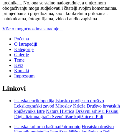
urednika... No, ona se stalno nadograđuje, a u njezinom
obogaćivanju mogu sudjelovati i čitatelji svojim komentarima,
primjedbama i prijedlozima, kao i konkretnim prilozima -
natuknicama, fotografijama, video i audio zapisima.
Više o mogućnostima suradnje...
Početna
O Istrapediji
Kategorije
Galerije
Teme
Kviz
Kontakt
Impressum
Linkovi
Istarska enciklopedija
Istarsko povijesno društvo
Leksikografski zavod Miroslav Krleža
Društvo hrvatskih
književnika Istre
Natura Histrica
Državni arhiv u Pazinu
Digitalizirana građa Sveučilišne knjižnice u Puli
Istarska kulturna baština/Patrimonio
Hrvatsko društvo
likovnih umjetnika Istre
Sveučilišna knjižnica u Puli