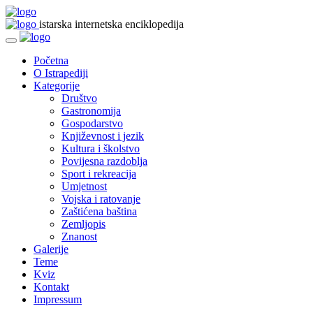
istarska internetska enciklopedija
Početna
O Istrapediji
Kategorije
Društvo
Gastronomija
Gospodarstvo
Književnost i jezik
Kultura i školstvo
Povijesna razdoblja
Sport i rekreacija
Umjetnost
Vojska i ratovanje
Zaštićena baština
Zemljopis
Znanost
Galerije
Teme
Kviz
Kontakt
Impressum