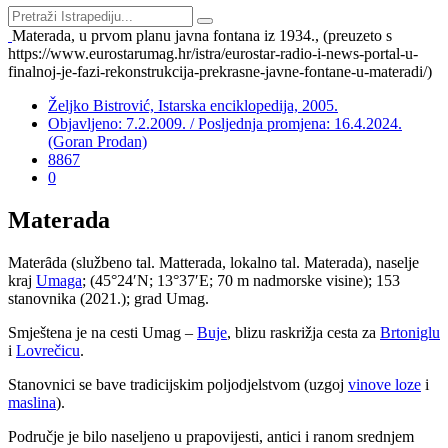
Materada, u prvom planu javna fontana iz 1934., (preuzeto s
https://www.eurostarumag.hr/istra/eurostar-radio-i-news-portal-u-
finalnoj-je-fazi-rekonstrukcija-prekrasne-javne-fontane-u-materadi/)
Željko Bistrović, Istarska enciklopedija, 2005.
Objavljeno: 7.2.2009. / Posljednja promjena: 16.4.2024.
(Goran Prodan)
8867
0
Materada
Mater
ȃ
da (službeno tal. Matterada, lokalno tal. Materada), naselje
kraj
Umaga
; (45°24′N; 13°37′E; 70 m nadmorske visine); 153
stanovnika (2021.); grad Umag.
Smještena je na cesti Umag –
Buje
, blizu raskrižja cesta za
Brtoniglu
i
Lovrečicu
.
Stanovnici se bave tradicijskim poljodjelstvom (uzgoj
vinove loze
i
maslina
).
Područje je bilo naseljeno u prapovijesti, antici i ranom srednjem