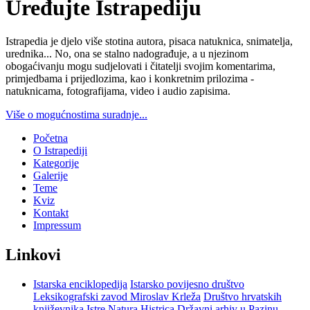
Uređujte Istrapediju
Istrapedia je djelo više stotina autora, pisaca natuknica, snimatelja,
urednika... No, ona se stalno nadograđuje, a u njezinom
obogaćivanju mogu sudjelovati i čitatelji svojim komentarima,
primjedbama i prijedlozima, kao i konkretnim prilozima -
natuknicama, fotografijama, video i audio zapisima.
Više o mogućnostima suradnje...
Početna
O Istrapediji
Kategorije
Galerije
Teme
Kviz
Kontakt
Impressum
Linkovi
Istarska enciklopedija
Istarsko povijesno društvo
Leksikografski zavod Miroslav Krleža
Društvo hrvatskih
književnika Istre
Natura Histrica
Državni arhiv u Pazinu