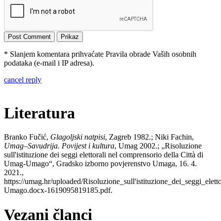
* Slanjem komentara prihvaćate Pravila obrade Vaših osobnih
podataka (e-mail i IP adresa).
cancel reply
Literatura
Branko Fučić,
Glagoljski natpisi
, Zagreb 1982.; Niki Fachin,
Umag–Savudrija. Povijest i kultura
, Umag 2002.; „Risoluzione
sull'istituzione dei seggi elettorali nel comprensorio della Città di
Umag-Umago“, Gradsko izborno povjerenstvo Umaga, 16. 4.
2021.,
https://umag.hr/uploaded/Risoluzione_sull'istituzione_dei_seggi_e
Umago.docx-1619095819185.pdf.
Vezani članci