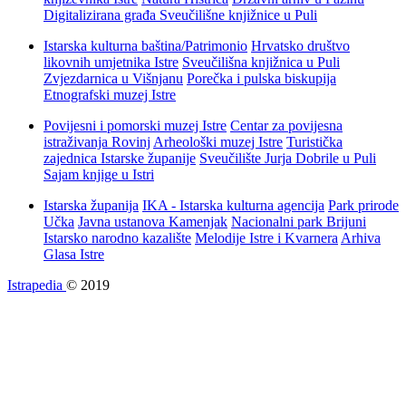
Digitalizirana građa Sveučilišne knjižnice u Puli
Istarska kulturna baština/Patrimonio
Hrvatsko društvo
likovnih umjetnika Istre
Sveučilišna knjižnica u Puli
Zvjezdarnica u Višnjanu
Porečka i pulska biskupija
Etnografski muzej Istre
Povijesni i pomorski muzej Istre
Centar za povijesna
istraživanja Rovinj
Arheološki muzej Istre
Turistička
zajednica Istarske županije
Sveučilište Jurja Dobrile u Puli
Sajam knjige u Istri
Istarska županija
IKA - Istarska kulturna agencija
Park prirode
Učka
Javna ustanova Kamenjak
Nacionalni park Brijuni
Istarsko narodno kazalište
Melodije Istre i Kvarnera
Arhiva
Glasa Istre
Istrapedia
© 2019