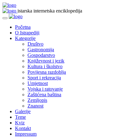
istarska internetska enciklopedija
Početna
O Istrapediji
Kategorije
Društvo
Gastronomija
Gospodarstvo
Književnost i jezik
Kultura i školstvo
Povijesna razdoblja
Sport i rekreacija
Umjetnost
Vojska i ratovanje
Zaštićena baština
Zemljopis
Znanost
Galerije
Teme
Kviz
Kontakt
Impressum