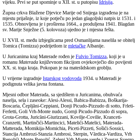
vijeku. Prvi se put spominje u XII. st. u putopisu
Idrisija
.
Župna crkva Blažene Djevice Marije od Snijega izgrađena je na
mjestu prijašnje, iz koje potječu po jedan glagoljski natpis iz 1531. i
1535. Obnovljena je i proširena 1664., a produljena 1941. Blagdan
sv. Marije Snježne (5. kolovoza) ujedno je i mjesna fešta.
U XVII. st. među izbjeglicama pred Osmanlijama naselila se obitelj
Tomica (Tomizza) podrijetlom iz
mletačke
Albanije.
U Juricanima kraj Materade rođen je
Fulvio Tomizza
, koji je u
romanu
Materada
književnom fikcijom ovjekovječio dio povijesti
XX. st. toga kraja. Pokopan je na mater
ȃ
dskom groblju.
U vrijeme izgradnje
Istarskog vodovoda
1934. u Materadi je
podignuta velika javna fontana.
Mjesni odbor Materada, sa sjedištem u Juricanima, obuhvaća
naselja, sela i zaseoke: Alesi-Alessi, Babica-Babizza, Boškarija-
Boscaria, Čepljȃni-Ceppiani, Donji Picudo-Pizzudo di sotto, Frleti-
Ferletti, Goli Vrh-Monte nudo, Gornji Picudo-Pizzudo di sopra,
Grota-Grotta, Juricȁni-Giurizzani, Kovilje-Covilie, Kranceti-
Cranzetti, Martinčići-Martincici, Matelići-Matelici, Materada-
Matterada, Momikija-Momichia, Piceti-Pizzeti, Sošići-Sossici,
Stancija Ambrozi-Stanzia Ambrosi, Sterpin, Vȁrdica-Vardiza, Vrh
Benolići-Monte Benolić, Zeleni Vrh-Monte verde i Zvegar-Svegro.