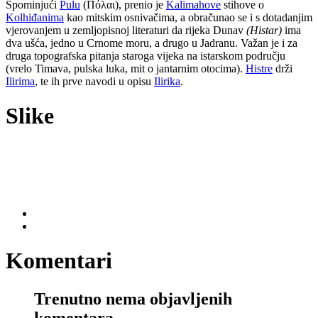
Spominjući
Pulu
(Пόλαι), prenio je
Kalimahove
stihove o
Kolhiđanima
kao mitskim osnivačima, a obračunao se i s dotadanjim
vjerovanjem u zemljopisnoj literaturi da rijeka Dunav
(Histar)
ima
dva ušća, jedno u Crnome moru, a drugo u Jadranu. Važan je i za
druga topografska pitanja staroga vijeka na istarskom području
(vrelo Timava, pulska luka, mit o jantarnim otocima).
Histre
drži
Ilirima
, te ih prve navodi u opisu
Ilirika
.
Slike
Komentari
Trenutno nema objavljenih
komentara.