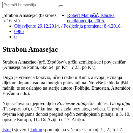
Strabon Amasejac (bakrorez
Robert Matijašić, Istarska
iz 16. st.)
enciklopedija, 2005.
Objavljeno: 29.12.2014. / Posljednja promjena: 8.4.2018.
6985
0
Strabon Amasejac
Strabon Amasejac
(grč. Στράβων), grčki zemljopisac i povjesničar
(Amaseja na Pontu, oko 64. pr. Kr. - ? 23. po Kr.).
Dugo je vremena boravio, učio i radio u Rimu, a svoja je znanja
dijelom dopunjavao na mnogim putovanjima. No više je bio knjiški
radnik, te se oslanjao na starije autore (Polibije, Eratosten, Artemidor
Efežanin i dr.).
Nije sačuvano njegovo djelo
Povijesne zabilješke,
ali jest
Geografija
(Гεωγραφικά), u 17 knjiga, opis tada poznatoga svijeta. U prvim
dvjema knjigama donosi pregled općih zemljopisnih pitanja, u 3.-10.
opisuje Europu, 11.-16. Aziju i u 17. Afriku.
Istru
i sjeverni
Jadran
spominje na više mjesta u knj. 1., 2., 5. i 7.