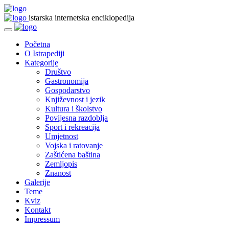
istarska internetska enciklopedija
Početna
O Istrapediji
Kategorije
Društvo
Gastronomija
Gospodarstvo
Književnost i jezik
Kultura i školstvo
Povijesna razdoblja
Sport i rekreacija
Umjetnost
Vojska i ratovanje
Zaštićena baština
Zemljopis
Znanost
Galerije
Teme
Kviz
Kontakt
Impressum