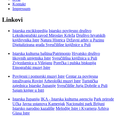
Kontakt
Impressum
Linkovi
Istarska enciklopedija
Istarsko povijesno društvo
Leksikografski zavod Miroslav Krleža
Društvo hrvatskih
književnika Istre
Natura Histrica
Državni arhiv u Pazinu
Digitalizirana građa Sveučilišne knjižnice u Puli
Istarska kulturna baština/Patrimonio
Hrvatsko društvo
likovnih umjetnika Istre
Sveučilišna knjižnica u Puli
Zvjezdarnica u Višnjanu
Porečka i pulska biskupija
Etnografski muzej Istre
Povijesni i pomorski muzej Istre
Centar za povijesna
istraživanja Rovinj
Arheološki muzej Istre
Turistička
zajednica Istarske županije
Sveučilište Jurja Dobrile u Puli
Sajam knjige u Istri
Istarska županija
IKA - Istarska kulturna agencija
Park prirode
Učka
Javna ustanova Kamenjak
Nacionalni park Brijuni
Istarsko narodno kazalište
Melodije Istre i Kvarnera
Arhiva
Glasa Istre