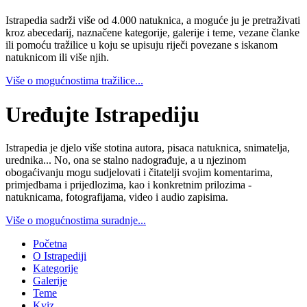
Istrapedia sadrži više od 4.000 natuknica, a moguće ju je pretraživati
kroz abecedarij, naznačene kategorije, galerije i teme, vezane članke
ili pomoću tražilice u koju se upisuju riječi povezane s iskanom
natuknicom ili više njih.
Više o mogućnostima tražilice...
Uređujte Istrapediju
Istrapedia je djelo više stotina autora, pisaca natuknica, snimatelja,
urednika... No, ona se stalno nadograđuje, a u njezinom
obogaćivanju mogu sudjelovati i čitatelji svojim komentarima,
primjedbama i prijedlozima, kao i konkretnim prilozima -
natuknicama, fotografijama, video i audio zapisima.
Više o mogućnostima suradnje...
Početna
O Istrapediji
Kategorije
Galerije
Teme
Kviz