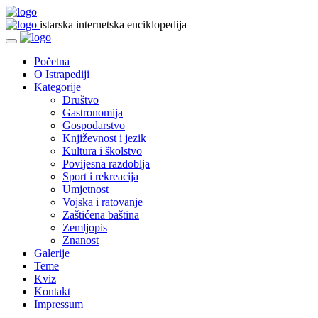
istarska internetska enciklopedija
Početna
O Istrapediji
Kategorije
Društvo
Gastronomija
Gospodarstvo
Književnost i jezik
Kultura i školstvo
Povijesna razdoblja
Sport i rekreacija
Umjetnost
Vojska i ratovanje
Zaštićena baština
Zemljopis
Znanost
Galerije
Teme
Kviz
Kontakt
Impressum