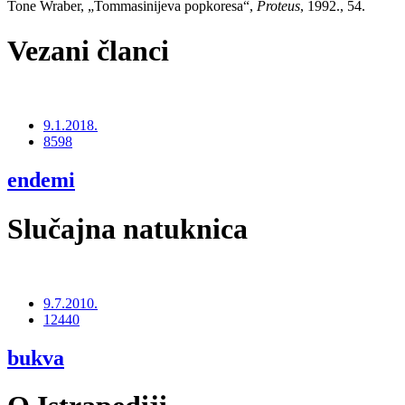
Tone Wraber, „Tommasinijeva popkoresa“,
Proteus
, 1992., 54.
Vezani članci
9.1.2018.
8598
endemi
Slučajna natuknica
9.7.2010.
12440
bukva