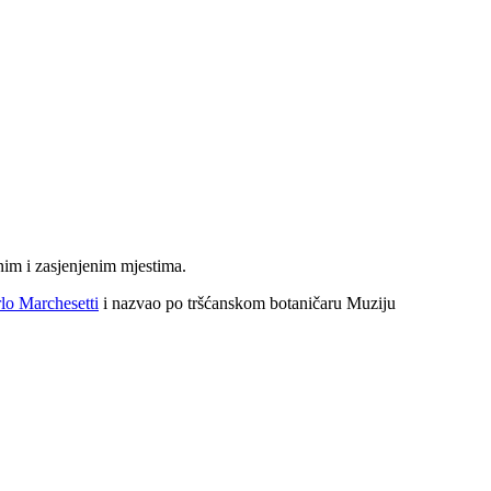
žnim i zasjenjenim mjestima.
lo Marchesetti
i nazvao po tršćanskom botaničaru Muziju