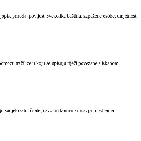
ljopis, priroda, povijest, svekolika baština, zapažene osobe, umjetnost,
 pomoću tražilice u koju se upisuju riječi povezane s iskanom
gu sudjelovati i čitatelji svojim komentarima, primjedbama i