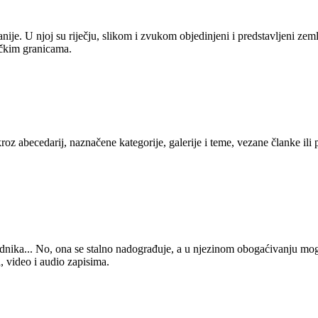
anije. U njoj su riječju, slikom i zvukom objedinjeni i predstavljeni zem
tičkim granicama.
kroz abecedarij, naznačene kategorije, galerije i teme, vezane članke ili
 urednika... No, ona se stalno nadograđuje, a u njezinom obogaćivanju mo
, video i audio zapisima.