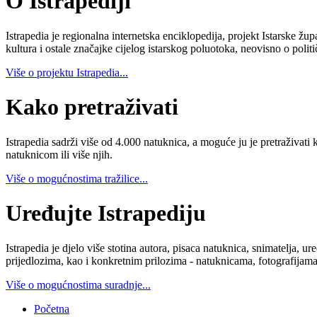
O Istrapediji
Istrapedia je regionalna internetska enciklopedija, projekt Istarske žup
kultura i ostale značajke cijelog istarskog poluotoka, neovisno o poli
Više o projektu Istrapedia...
Kako pretraživati
Istrapedia sadrži više od 4.000 natuknica, a moguće ju je pretraživati 
natuknicom ili više njih.
Više o mogućnostima tražilice...
Uređujte Istrapediju
Istrapedia je djelo više stotina autora, pisaca natuknica, snimatelja,
prijedlozima, kao i konkretnim prilozima - natuknicama, fotografijama
Više o mogućnostima suradnje...
Početna