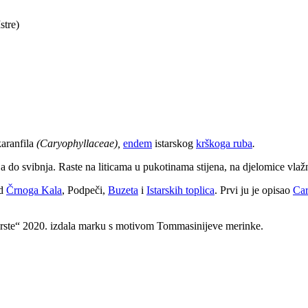
stre)
karanfila
(Caryophyllaceae),
endem
istarskog
krškoga ruba
.
vnja do svibnja. Raste na liticama u pukotinama stijena, na djelomice vla
ad
Črnoga Kala
, Podpeči,
Buzeta
i
Istarskih toplica
. Prvi ju je opisao
Car
ne vrste“ 2020. izdala marku s motivom Tommasinijeve merinke.