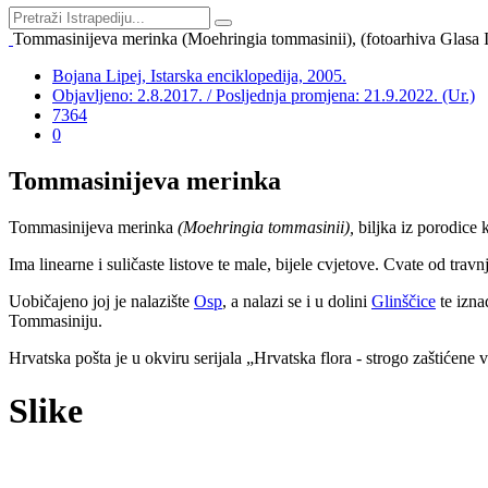
Tommasinijeva merinka (Moehringia tommasinii), (fotoarhiva Glasa I
Bojana Lipej, Istarska enciklopedija, 2005.
Objavljeno: 2.8.2017. / Posljednja promjena: 21.9.2022. (Ur.)
7364
0
Tommasinijeva merinka
Tommasinijeva merinka
(Moehringia tommasinii),
biljka iz porodice 
Ima linearne i suličaste listove te male, bijele cvjetove. Cvate od tra
Uobičajeno joj je nalazište
Osp
, a nalazi se i u dolini
Glinščice
te izn
Tommasiniju.
Hrvatska pošta je u okviru serijala „Hrvatska flora - strogo zaštiće
Slike