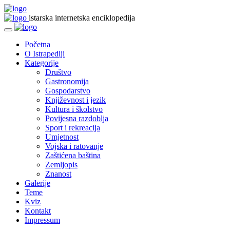
istarska internetska enciklopedija
Početna
O Istrapediji
Kategorije
Društvo
Gastronomija
Gospodarstvo
Književnost i jezik
Kultura i školstvo
Povijesna razdoblja
Sport i rekreacija
Umjetnost
Vojska i ratovanje
Zaštićena baština
Zemljopis
Znanost
Galerije
Teme
Kviz
Kontakt
Impressum