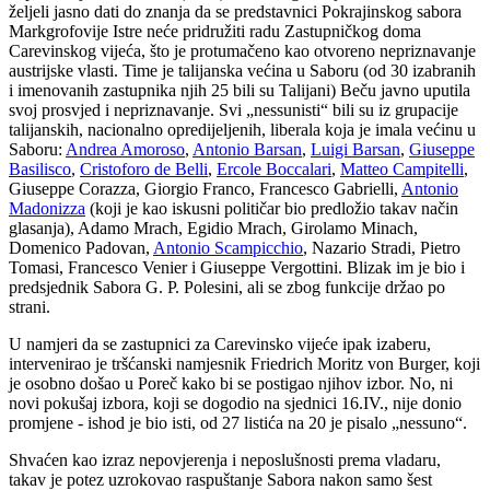
željeli jasno dati do znanja da se predstavnici Pokrajinskog sabora
Markgrofovije Istre neće pridružiti radu Zastupničkog doma
Carevinskog vijeća, što je protumačeno kao otvoreno nepriznavanje
austrijske vlasti. Time je talijanska većina u Saboru (od 30 izabranih
i imenovanih zastupnika njih 25 bili su Talijani) Beču javno uputila
svoj prosvjed i nepriznavanje. Svi „nessunisti“ bili su iz grupacije
talijanskih, nacionalno opredijeljenih, liberala koja je imala većinu u
Saboru:
Andrea Amoroso
,
Antonio Barsan
,
Luigi Barsan
,
Giuseppe
Basilisco
,
Cristoforo de Belli
,
Ercole Boccalari
,
Matteo Campitelli
,
Giuseppe Corazza, Giorgio Franco, Francesco Gabrielli,
Antonio
Madonizza
(koji je kao iskusni političar bio predložio takav način
glasanja), Adamo Mrach, Egidio Mrach, Girolamo Minach,
Domenico Padovan,
Antonio Scampicchio
, Nazario Stradi, Pietro
Tomasi, Francesco Venier i Giuseppe Vergottini. Blizak im je bio i
predsjednik Sabora G. P. Polesini, ali se zbog funkcije držao po
strani.
U namjeri da se zastupnici za Carevinsko vijeće ipak izaberu,
intervenirao je tršćanski namjesnik Friedrich Moritz von Burger, koji
je osobno došao u Poreč kako bi se postigao njihov izbor. No, ni
novi pokušaj izbora, koji se dogodio na sjednici 16.IV., nije donio
promjene - ishod je bio isti, od 27 listića na 20 je pisalo „nessuno“.
Shvaćen kao izraz nepovjerenja i neposlušnosti prema vladaru,
takav je potez uzrokovao raspuštanje Sabora nakon samo šest