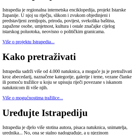
Istrapedia je regionalna internetska enciklopedija, projekt Istarske
županije. U njoj su riječju, slikom i zvukom objedinjeni i
predstavljeni zemljopis, priroda, povijest, svekolika baština,
zapažene osobe, umjetnost, kultura i ostale značajke cijelog
istarskog poluotoka, neovisno o političkim granicama.
Više o projektu Istrapedia...
Kako pretraživati
Istrapedia sadrži više od 4.000 natuknica, a moguće ju je pretraživati
kroz abecedarij, naznačene kategorije, galerije i teme, vezane članke
ili pomoću tražilice u koju se upisuju riječi povezane s iskanom
natuknicom ili više njih.
Više o mogućnostima tražilice...
Uređujte Istrapediju
Istrapedia je djelo više stotina autora, pisaca natuknica, snimatelja,
urednika... No, ona se stalno nadograđuje, a u njezinom