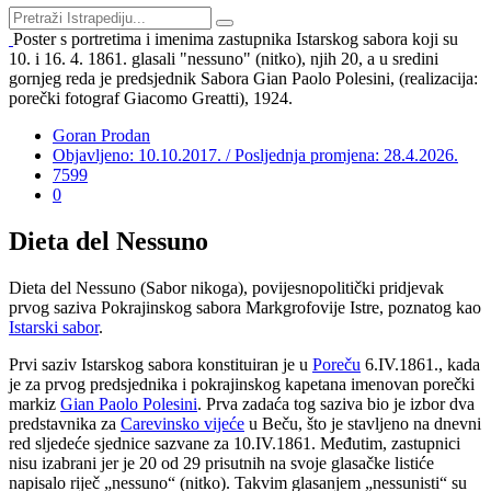
Poster s portretima i imenima zastupnika Istarskog sabora koji su
10. i 16. 4. 1861. glasali "nessuno" (nitko), njih 20, a u sredini
gornjeg reda je predsjednik Sabora Gian Paolo Polesini, (realizacija:
porečki fotograf Giacomo Greatti), 1924.
Goran Prodan
Objavljeno: 10.10.2017. / Posljednja promjena: 28.4.2026.
7599
0
Dieta del Nessuno
Dieta del Nessuno (Sabor nikoga), povijesnopolitički pridjevak
prvog saziva Pokrajinskog sabora Markgrofovije Istre, poznatog kao
Istarski sabor
.
Prvi saziv Istarskog sabora konstituiran je u
Poreču
6.IV.1861., kada
je za prvog predsjednika i pokrajinskog kapetana imenovan porečki
markiz
Gian Paolo Polesini
. Prva zadaća tog saziva bio je izbor dva
predstavnika za
Carevinsko vijeće
u Beču, što je stavljeno na dnevni
red sljedeće sjednice sazvane za 10.IV.1861. Međutim, zastupnici
nisu izabrani jer je 20 od 29 prisutnih na svoje glasačke listiće
napisalo riječ „nessuno“ (nitko). Takvim glasanjem „nessunisti“ su