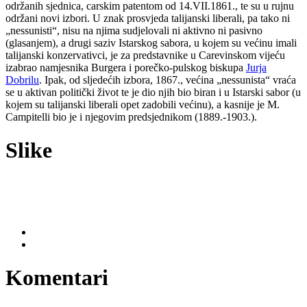
održanih sjednica, carskim patentom od 14.VII.1861., te su u rujnu
održani novi izbori. U znak prosvjeda talijanski liberali, pa tako ni
„nessunisti“, nisu na njima sudjelovali ni aktivno ni pasivno
(glasanjem), a drugi saziv Istarskog sabora, u kojem su većinu imali
talijanski konzervativci, je za predstavnike u Carevinskom vijeću
izabrao namjesnika Burgera i porečko-pulskog biskupa
Jurja
Dobrilu
. Ipak, od sljedećih izbora, 1867., većina „nessunista“ vraća
se u aktivan politički život te je dio njih bio biran i u Istarski sabor (u
kojem su talijanski liberali opet zadobili većinu), a kasnije je M.
Campitelli bio je i njegovim predsjednikom (1889.-1903.).
Slike
Komentari