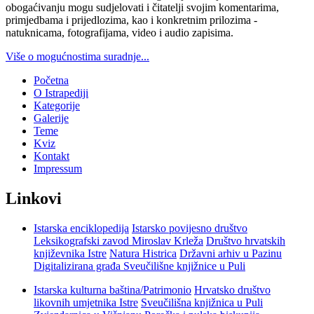
obogaćivanju mogu sudjelovati i čitatelji svojim komentarima,
primjedbama i prijedlozima, kao i konkretnim prilozima -
natuknicama, fotografijama, video i audio zapisima.
Više o mogućnostima suradnje...
Početna
O Istrapediji
Kategorije
Galerije
Teme
Kviz
Kontakt
Impressum
Linkovi
Istarska enciklopedija
Istarsko povijesno društvo
Leksikografski zavod Miroslav Krleža
Društvo hrvatskih
književnika Istre
Natura Histrica
Državni arhiv u Pazinu
Digitalizirana građa Sveučilišne knjižnice u Puli
Istarska kulturna baština/Patrimonio
Hrvatsko društvo
likovnih umjetnika Istre
Sveučilišna knjižnica u Puli