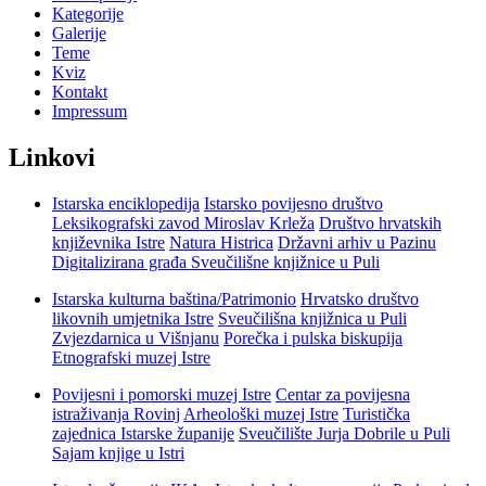
Kategorije
Galerije
Teme
Kviz
Kontakt
Impressum
Linkovi
Istarska enciklopedija
Istarsko povijesno društvo
Leksikografski zavod Miroslav Krleža
Društvo hrvatskih
književnika Istre
Natura Histrica
Državni arhiv u Pazinu
Digitalizirana građa Sveučilišne knjižnice u Puli
Istarska kulturna baština/Patrimonio
Hrvatsko društvo
likovnih umjetnika Istre
Sveučilišna knjižnica u Puli
Zvjezdarnica u Višnjanu
Porečka i pulska biskupija
Etnografski muzej Istre
Povijesni i pomorski muzej Istre
Centar za povijesna
istraživanja Rovinj
Arheološki muzej Istre
Turistička
zajednica Istarske županije
Sveučilište Jurja Dobrile u Puli
Sajam knjige u Istri