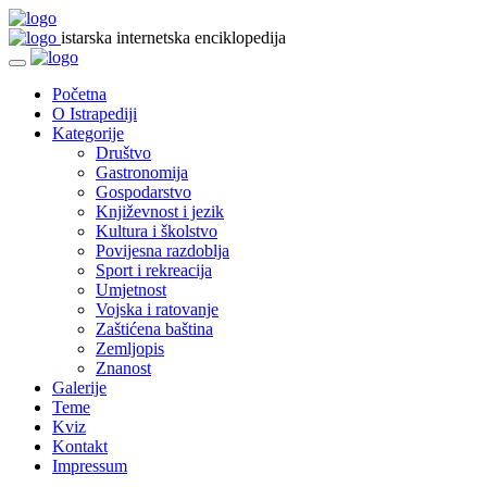
istarska internetska enciklopedija
Početna
O Istrapediji
Kategorije
Društvo
Gastronomija
Gospodarstvo
Književnost i jezik
Kultura i školstvo
Povijesna razdoblja
Sport i rekreacija
Umjetnost
Vojska i ratovanje
Zaštićena baština
Zemljopis
Znanost
Galerije
Teme
Kviz
Kontakt
Impressum