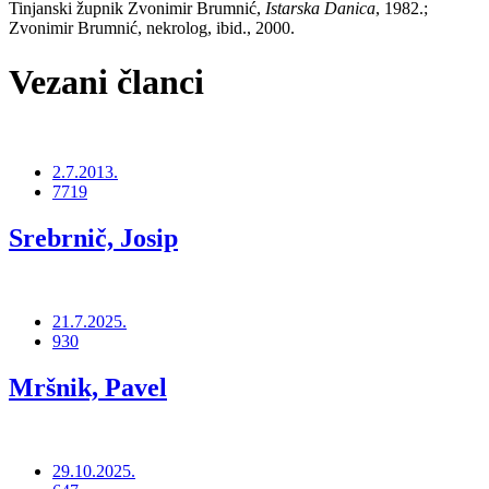
Tinjanski župnik Zvonimir Brumnić,
Istarska Danica
, 1982.;
Zvonimir Brumnić, nekrolog, ibid., 2000.
Vezani članci
2.7.2013.
7719
Srebrnič, Josip
21.7.2025.
930
Mršnik, Pavel
29.10.2025.