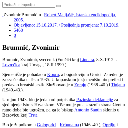
Zvonimir Brumnić
Robert Matijašić, Istarska enciklopedija,
2005.
Objavljeno: 15.10.2017. / Posljednja promjena: 7.10.2019.
5468
0
Brumnić, Zvonimir
Brumnić, Zvonimir, svećenik (Funčići kraj
Lindara
, 8.X.1912. -
Lovrečica
kraj Umaga, 18.II.1999.).
Sjemenište je pohađao u
Kopru
, a bogosloviju u Gorici. Zaređen je
za svećenika u Trstu 1935. U koparskom je sjemeništu bio prefekt i
predavao hrvatski jezik. Službovao je u
Zrenju
(1938.-40.) i
Tinjanu
(1940.-43.).
U rujnu 1943. bio je jedan od potpisnika
Pazinske deklaracije
za
sjedinjenje Istre s Hrvatskom. Više mu je puta s raznih strana život u
ratno doba bio ugrožen, pa ga je biskup
Antonio Santin
sklonio u
Bazovicu kraj
Trsta
.
Bio je župnikom u
Gologorici
i
Krbunama
(1946.-49.),
Oprtlju
i