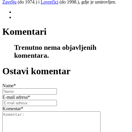
Završju
(do 1974.) i
Lovrečici
(do 1998.), gdje je umirovljen.
Komentari
Trenutno nema objavljenih
komentara.
Ostavi komentar
Name
*
E-mail adresa
*
Komentar
*