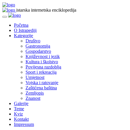
istarska internetska enciklopedija
Početna
O Istrapediji
Kategorije
Društvo
Gastronomija
Gospodarstvo
Književnost i jezik
Kultura i školstvo
Povijesna razdoblja
Sport i rekreacija
Umjetnost
Vojska i ratovanje
Zaštićena baština
Zemljopis
Znanost
Galerije
Teme
Kviz
Kontakt
Impressum