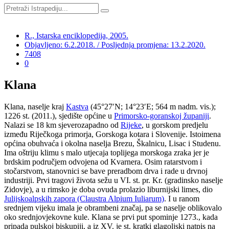
R., Istarska enciklopedija, 2005.
Objavljeno: 6.2.2018. / Posljednja promjena: 13.2.2020.
7408
0
Klana
Klana, naselje kraj
Kastva
(45°27′N; 14°23′E; 564 m nadm. vis.);
1226 st. (2011.), sjedište općine u
Primorsko-goranskoj županiji
.
Nalazi se 18 km sjeverozapadno od
Rijeke
, u gorskom predjelu
između Riječkoga primorja, Gorskoga kotara i Slovenije. Istoimena
općina obuhvaća i okolna naselja Brezu, Škalnicu, Lisac i Studenu.
Ima oštriju klimu s malo utjecaja toplijega morskoga zraka jer je
brdskim područjem odvojena od Kvarnera. Osim ratarstvom i
stočarstvom, stanovnici se bave preradbom drva i rade u drvnoj
industriji. Prvi tragovi života sežu u VI. st. pr. Kr. (gradinsko naselje
Zidovje), a u rimsko je doba ovuda prolazio liburnijski limes, dio
Julijskoalpskih zapora (Claustra Alpium Iuliarum)
. I u ranom
srednjem vijeku imala je obrambeni značaj, pa se naselje oblikovalo
oko srednjovjekovne kule. Klana se prvi put spominje 1273., kada
pripada pulskoj biskupiji, a iz XV. je st. kratki glagoljski natpis na