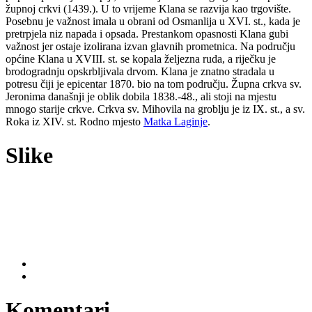
župnoj crkvi (1439.). U to vrijeme Klana se razvija kao trgovište.
Posebnu je važnost imala u obrani od Osmanlija u XVI. st., kada je
pretrpjela niz napada i opsada. Prestankom opasnosti Klana gubi
važnost jer ostaje izolirana izvan glavnih prometnica. Na području
općine Klana u XVIII. st. se kopala željezna ruda, a riječku je
brodogradnju opskrbljivala drvom. Klana je znatno stradala u
potresu čiji je epicentar 1870. bio na tom području. Župna crkva sv.
Jeronima današnji je oblik dobila 1838.-48., ali stoji na mjestu
mnogo starije crkve. Crkva sv. Mihovila na groblju je iz IX. st., a sv.
Roka iz XIV. st. Rodno mjesto
Matka Laginje
.
Slike
Komentari