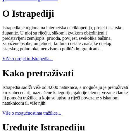
O Istrapediji
Istrapedia je regionalna internetska enciklopedija, projekt Istarske
županije. U njoj su riječju, slikom i zvukom objedinjeni i
predstavljeni zemljopis, priroda, povijest, svekolika baština,
zapažene osobe, umjetnost, kultura i ostale značajke cijelog
istarskog poluotoka, neovisno o političkim granicama.
Više o projektu Istrapedia...
Kako pretraživati
Istrapedia sadrži više od 4.000 natuknica, a moguće ju je pretraživati
kroz abecedarij, naznačene kategorije, galerije i teme, vezane članke
ili pomoću tražilice u koju se upisuju riječi povezane s iskanom
natuknicom ili više njih.
Više o mogućnostima tražilice...
Uređujte Istrapediju