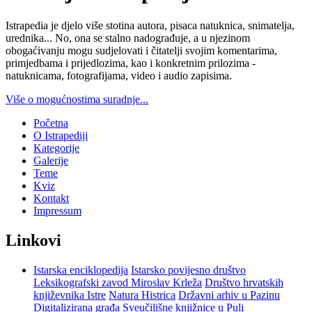
Istrapedia je djelo više stotina autora, pisaca natuknica, snimatelja,
urednika... No, ona se stalno nadograđuje, a u njezinom
obogaćivanju mogu sudjelovati i čitatelji svojim komentarima,
primjedbama i prijedlozima, kao i konkretnim prilozima -
natuknicama, fotografijama, video i audio zapisima.
Više o mogućnostima suradnje...
Početna
O Istrapediji
Kategorije
Galerije
Teme
Kviz
Kontakt
Impressum
Linkovi
Istarska enciklopedija
Istarsko povijesno društvo
Leksikografski zavod Miroslav Krleža
Društvo hrvatskih
književnika Istre
Natura Histrica
Državni arhiv u Pazinu
Digitalizirana građa Sveučilišne knjižnice u Puli