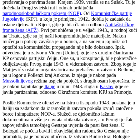
predavanja o pravima žena. Krajem 1939. vratila se na Sušak. Tu je
dočekala Drugi svjetski rat i odmah priključila
narodnooslobodilačkom pokretu (NOP)
. Od
Komunističke partije
Jugoslavije
(KPJ), u koju je primljena 1942., dobila je zadatak da
ostane djelovati u Rijeci, gdje je bila članica odbora
Antifašističkog
fronta žena (AFŽ)
. Prvi put uhićena je u veljači 1943., u rodnoj kući
na Trsatu, gdje su joj našli kompromitirajuće materijale. Nakon
mučenja u policiji završila je u bolnici, a na suđenju joj ništa od
optužbi za komunističku propagandu nije bilo dokazano. Ipak,
odvedena je u zatvor u Videm (Udine), gdje je s drugim članicama
KP osnovala partijsku ćeliju. One su, u konspiraciji, bile pokretačice
obilježavanja Prvog maja 1943. u videmskom zatvoru. Zbog toga je
Matijević s ostalim organizatoricama prebačena u zatvor u Bellunu,
pa u logor u Pollenzi kraj Ankone. Iz njega je nakon pada
Mussolinijevog
režima uspjela pobjeći, s drugih osam logorašica, te
je nakon kapitulacije
Italije
u rujnu 1943. stigla u
Kastav
gdje se
javila partizanima, odnosno Okružnom komitetu KPJ za Primorje.
Poslije Rommelove ofenzive na Istru u listopadu 1943. poslana je u
Italiju sa zadatkom da iz tamošnjih zatvora pokuša izvući zatočene
borce i simpatizere NOP-a. Služeći se djelomično lažnim
dokumentima u više je navrata obilazila zatvore, a u Perugii je čak
zapovjednika tamošnjeg Gestapa uvjerila da pusti šest žena. U
Bologni se počela baviti i obavještajnim radom, što Gestapu nije
promaklo, pa je ponovo uhićena. Iz zatvora Budrio kraj Bologne