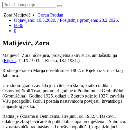
Zora Matijević
Goran Prodan
Objavljeno: 10.5.2020. / Posljednja promjena: 28.2.2026.
6636
0
Matijević, Zora
Matijević, Zora, učiteljica, prosvjetna aktivistica, antifašistkinja
(
Rijeka
, 15.IX.1903. – Rijeka, 18.I.1981.).
Roditelji Frane i Marija doselili su se 1902. u Rijeku iz Grlića kraj
Jablanca.
U rodnom gradu završila je Učiteljsku školu, kratko radila u
Osnovnoj školi Trsat, potom tri godine u Podhumu na Grobnišćini
(Gromišćina). Godine 1925. odlazi u Zagreb gdje je 1927. završila
Višu pedagošku školu i postala nastavnicom povijesti, hrvatskog i
talijanskog jezika.
Radila je školama u Delnicama, Hreljinu, od 1932. u Đakovu,
odakle je zbog ljevičarskih političkih istupa premještena u Suboticu.
Uz nastavnički rad nastavlja i društvenopolitički, organizirajući