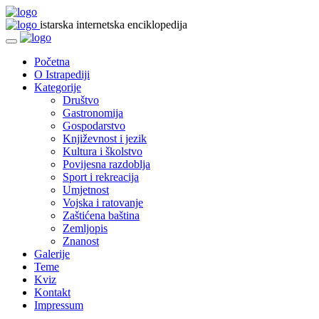
istarska internetska enciklopedija
Početna
O Istrapediji
Kategorije
Društvo
Gastronomija
Gospodarstvo
Književnost i jezik
Kultura i školstvo
Povijesna razdoblja
Sport i rekreacija
Umjetnost
Vojska i ratovanje
Zaštićena baština
Zemljopis
Znanost
Galerije
Teme
Kviz
Kontakt
Impressum