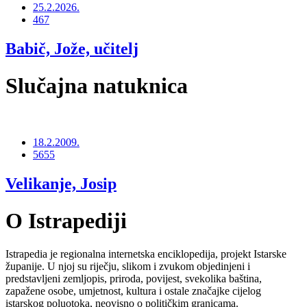
25.2.2026.
467
Babič, Jože, učitelj
Slučajna natuknica
18.2.2009.
5655
Velikanje, Josip
O Istrapediji
Istrapedia je regionalna internetska enciklopedija, projekt Istarske
županije. U njoj su riječju, slikom i zvukom objedinjeni i
predstavljeni zemljopis, priroda, povijest, svekolika baština,
zapažene osobe, umjetnost, kultura i ostale značajke cijelog
istarskog poluotoka, neovisno o političkim granicama.