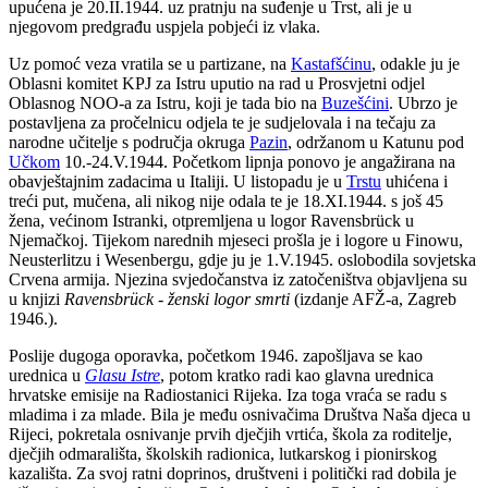
upućena je 20.II.1944. uz pratnju na suđenje u Trst, ali je u
njegovom predgrađu uspjela pobjeći iz vlaka.
Uz pomoć veza vratila se u partizane, na
Kastafšćinu
, odakle ju je
Oblasni komitet KPJ za Istru uputio na rad u Prosvjetni odjel
Oblasnog NOO-a za Istru, koji je tada bio na
Buzešćini
. Ubrzo je
postavljena za pročelnicu odjela te je sudjelovala i na tečaju za
narodne učitelje s područja okruga
Pazin
, održanom u Katunu pod
Učkom
10.-24.V.1944. Početkom lipnja ponovo je angažirana na
obavještajnim zadacima u Italiji. U listopadu je u
Trstu
uhićena i
treći put, mučena, ali nikog nije odala te je 18.XI.1944. s još 45
žena, većinom Istranki, otpremljena u logor Ravensbrück u
Njemačkoj. Tijekom narednih mjeseci prošla je i logore u Finowu,
Neusterlitzu i Wesenbergu, gdje ju je 1.V.1945. oslobodila sovjetska
Crvena armija. Njezina svjedočanstva iz zatočeništva objavljena su
u knjizi
Ravensbrück - ženski logor smrti
(izdanje AFŽ-a, Zagreb
1946.).
Poslije dugoga oporavka, početkom 1946. zapošljava se kao
urednica u
Glasu Istre
, potom kratko radi kao glavna urednica
hrvatske emisije na Radiostanici Rijeka. Iza toga vraća se radu s
mladima i za mlade. Bila je među osnivačima Društva Naša djeca u
Rijeci, pokretala osnivanje prvih dječjih vrtića, škola za roditelje,
dječjih odmarališta, školskih radionica, lutkarskog i pionirskog
kazališta. Za svoj ratni doprinos, društveni i politički rad dobila je