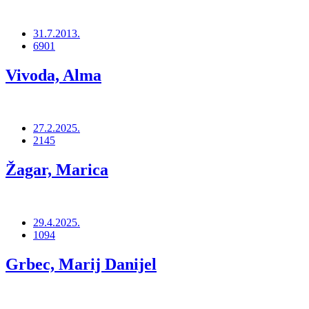
31.7.2013.
6901
Vivoda, Alma
27.2.2025.
2145
Žagar, Marica
29.4.2025.
1094
Grbec, Marij Danijel