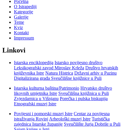
Početna
O Istrapediji
Kategorije
Galerije
Teme
Kviz
Kontakt
Impressum
Linkovi
Istarska enciklopedija
Istarsko povijesno društvo
Leksikografski zavod Miroslav Krleža
Društvo hrvatskih
književnika Istre
Natura Histrica
Državni arhiv u Pazinu
Digitalizirana građa Sveučilišne knjižnice u Puli
Istarska kulturna baština/Patrimonio
Hrvatsko društvo
likovnih umjetnika Istre
Sveučilišna knjižnica u Puli
Zvjezdarnica u Višnjanu
Porečka i pulska biskupija
Etnografski muzej Istre
Povijesni i pomorski muzej Istre
Centar za povijesna
istraživanja Rovinj
Arheološki muzej Istre
Turistička
zajednica Istarske županije
Sveučilište Jurja Dobrile u Puli
Sajam knjige u Istri