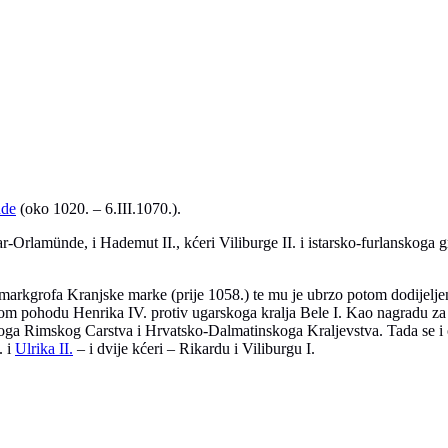
nde
(oko 1020. – 6.III.1070.).
-Orlamünde, i Hademut II., kćeri Viliburge II. i istarsko-furlanskoga 
 markgrofa Kranjske marke (prije 1058.) te mu je ubrzo potom dodijeljena
om pohodu Henrika IV. protiv ugarskoga kralja Bele I. Kao nagradu za t
ga Rimskog Carstva i Hrvatsko-Dalmatinskoga Kraljevstva. Tada se i
. i
Ulrika II.
– i dvije kćeri – Rikardu i Viliburgu I.