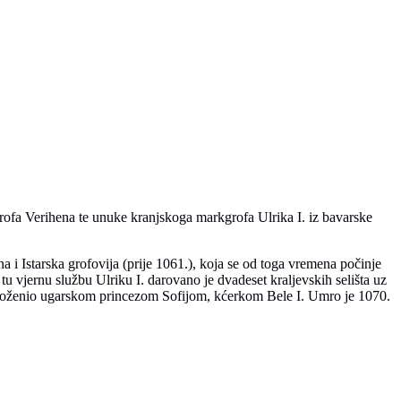
grofa Verihena te unuke kranjskoga markgrofa Ulrika I. iz bavarske
 i Istarska grofovija (prije 1061.), koja se od toga vremena počinje
u vjernu službu Ulriku I. darovano je dvadeset kraljevskih selišta uz
 oženio ugarskom princezom Sofijom, kćerkom Bele I. Umro je 1070.