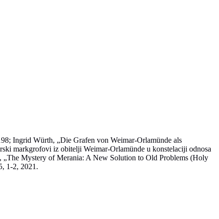
-198; Ingrid Würth, „Die Grafen von Weimar-Orlamünde als
arski markgrofovi iz obitelji Weimar-Orlamünde u konstelaciji odnosa
ić, „The Mystery of Merania: A New Solution to Old Problems (Holy
5, 1-2, 2021.