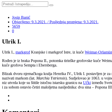
Josip Banić
Objavljeno: 9.3.2021. / Posljednja promjena: 9.3.2021.
5659
0
Ulrik I.
Ulrik I.,
markgrof
Kranjske i markgrof Istre, iz kuće
Weimar-Orlamü
Rođen je iz braka Popona II., potomka tirinške grofovske kuće Weimar
kuće grofova Sempta i Ebersberga.
Blizak dvoru njemačkoga kralja Henrika IV., Ulrik I. postavljen je za
nazivati markom (lat.
Marchia Ystriensis
). Sudjelovao je 1063. u vojn
niz utvrda koje su štitile istočnu istarsku granicu na
Učki
između Sveto
i za sobom ostavio četiri maloljetna nasljednika: dva sina – Popona III