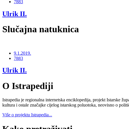
7883
Ulrik II.
Slučajna natuknica
9.1.2019.
7883
Ulrik II.
O Istrapediji
Istrapedia je regionalna internetska enciklopedija, projekt Istarske žup
kultura i ostale značajke cijelog istarskog poluotoka, neovisno o poli
Više o projektu Istrapedia...
Kako pretraživati