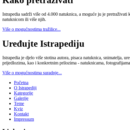
Istrapedia sadrži više od 4.000 natuknica, a moguće ju je pretraživati 
natuknicom ili više njih.
Više o mogućnostima tražilice...
Uređujte Istrapediju
Istrapedia je djelo više stotina autora, pisaca natuknica, snimatelja,
prijedlozima, kao i konkretnim prilozima - natuknicama, fotografijama
Više o mogućnostima suradnje...
Početna
O Istrapediji
Kategorije
Galerije
Teme
Kviz
Kontakt
Impressum