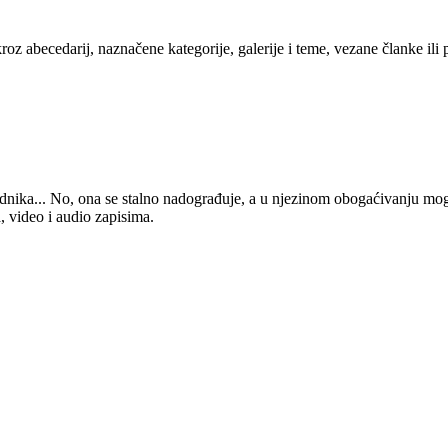
kroz abecedarij, naznačene kategorije, galerije i teme, vezane članke ili
 urednika... No, ona se stalno nadograđuje, a u njezinom obogaćivanju mo
, video i audio zapisima.