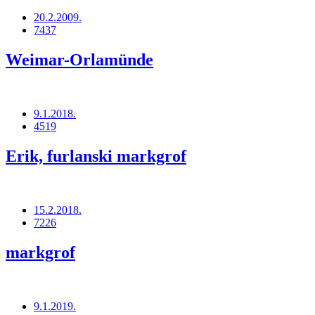
20.2.2009.
7437
Weimar-Orlamünde
9.1.2018.
4519
Erik, furlanski markgrof
15.2.2018.
7226
markgrof
9.1.2019.