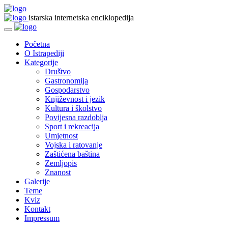
istarska internetska enciklopedija
Početna
O Istrapediji
Kategorije
Društvo
Gastronomija
Gospodarstvo
Književnost i jezik
Kultura i školstvo
Povijesna razdoblja
Sport i rekreacija
Umjetnost
Vojska i ratovanje
Zaštićena baština
Zemljopis
Znanost
Galerije
Teme
Kviz
Kontakt
Impressum