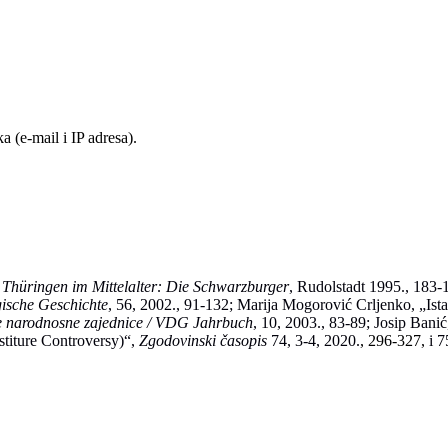
 (e-mail i IP adresa).
:
Thüringen im Mittelalter: Die Schwarzburger
, Rudolstadt 1995., 183
ngische Geschichte
, 56, 2002., 91-132; Marija Mogorović Crljenko, „Ist
 narodnosne zajednice / VDG Jahrbuch
, 10, 2003., 83-89; Josip Ban
titure Controversy)“,
Zgodovinski časopis
74, 3-4, 2020.
, 296-327,
i 7