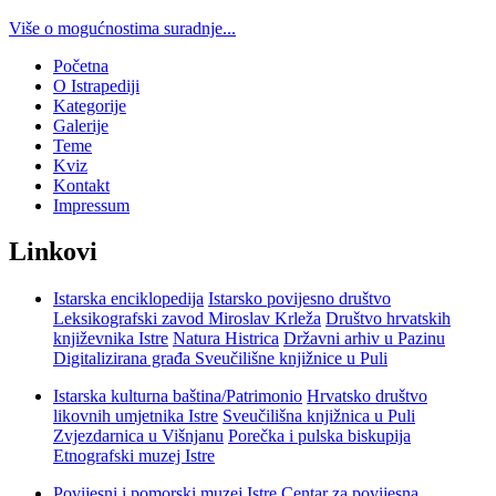
Više o mogućnostima suradnje...
Početna
O Istrapediji
Kategorije
Galerije
Teme
Kviz
Kontakt
Impressum
Linkovi
Istarska enciklopedija
Istarsko povijesno društvo
Leksikografski zavod Miroslav Krleža
Društvo hrvatskih
književnika Istre
Natura Histrica
Državni arhiv u Pazinu
Digitalizirana građa Sveučilišne knjižnice u Puli
Istarska kulturna baština/Patrimonio
Hrvatsko društvo
likovnih umjetnika Istre
Sveučilišna knjižnica u Puli
Zvjezdarnica u Višnjanu
Porečka i pulska biskupija
Etnografski muzej Istre
Povijesni i pomorski muzej Istre
Centar za povijesna