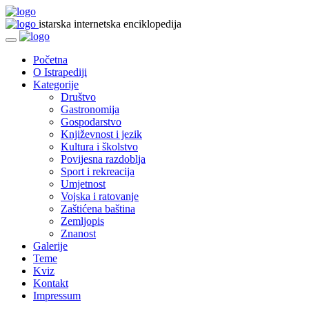
istarska internetska enciklopedija
Početna
O Istrapediji
Kategorije
Društvo
Gastronomija
Gospodarstvo
Književnost i jezik
Kultura i školstvo
Povijesna razdoblja
Sport i rekreacija
Umjetnost
Vojska i ratovanje
Zaštićena baština
Zemljopis
Znanost
Galerije
Teme
Kviz
Kontakt
Impressum