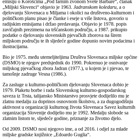
emisiju o Korošcima „Pod farnim zvonom Svete Barbare“, članak
„Miljski Slovenci“ objavio je 1963.
Jadranskom koledaru
, a o
djelovanju Slovenaca u Miljama i okolici na društveno-kulturnom i
političkom planu pisao je članke i eseje u više listova, govorio u
radijskim emisijama i držao predavanja. Objavio je 1978. popis
zavičajnih prezimena na tršćanskom području, a 1987. prikupio
podatke o djelovanju slovenskih pjevačkih zborova na širem
miljskom području te ih sljedeće godine dopunio novim podacima i
ilustracijama.
Bio je 1975. među utemeljiteljima Društva Slovenaca miljske općine
(DSMO) te njegov predsjednik do 1990. Pokrenuo je osnivanje
miljskog pjevačkog zbora Jadran (1977.), u kojem je i pjevao, te
tamošnje zadruge Vesna (1986.).
Za zasluge u kulturno-političkom djelovanju Slovenaca dobio je
1979. Plaketu borbe i rada Slovenskog kulturno-gospodarskog
saveza iz Trsta, talijansko Ministarstvo prosvjete dodijelilo mu je
zlatnu medalju za doprinos osnovnom školstvu, a za dugogodišnju
aktivnost u organizaciji kulturnog života Slovenaca Savez kulturnih
organizacija Slovenije dodijelio mu je 1992. Medalju slobode sa
zlatnim listom te, sljedeće godine, priznanje za životno djelo.
Od 2009. DSMO nosi njegovo ime, a od 2016. i odjel za mlade
miljske gradske knjižnice „Edoardo Guglia“.