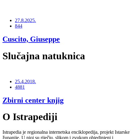
27.8.2025.
844
Cuscito, Giuseppe
Slučajna natuknica
25.4.2018.
4881
Zbirni center knjig
O Istrapediji
Istrapedia je regionalna internetska enciklopedija, projekt Istarske
županije. U njoj su riječju, slikom i zvukom objedinjeni i