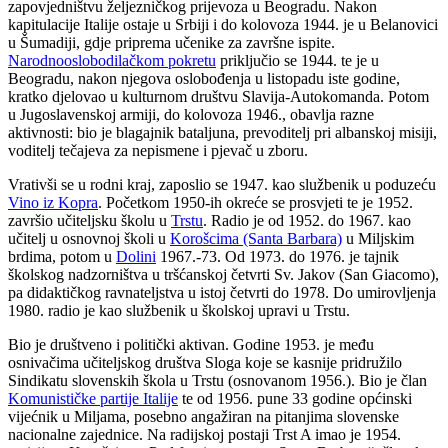
zapovjedništvu željezničkog prijevoza u Beogradu. Nakon
kapitulacije Italije ostaje u Srbiji i do kolovoza 1944. je u Belanovici
u Šumadiji, gdje priprema učenike za završne ispite.
Narodnooslobodilačkom pokretu
priključio se 1944. te je u
Beogradu, nakon njegova oslobođenja u listopadu iste godine,
kratko djelovao u kulturnom društvu Slavija-Autokomanda. Potom
u Jugoslavenskoj armiji, do kolovoza 1946., obavlja razne
aktivnosti: bio je blagajnik bataljuna, prevoditelj pri albanskoj misiji,
voditelj tečajeva za nepismene i pjevač u zboru.
Vrativši se u rodni kraj, zaposlio se 1947. kao službenik u poduzeću
Vino iz Kopra
. Početkom 1950-ih okreće se prosvjeti te je 1952.
završio učiteljsku školu u
Trstu
. Radio je od 1952. do 1967. kao
učitelj u osnovnoj školi u
Korošcima (Santa Barbara)
u Miljskim
brdima, potom u
Dolini
1967.-73. Od 1973. do 1976. je tajnik
školskog nadzorništva u tršćanskoj četvrti Sv. Jakov (San Giacomo),
pa didaktičkog ravnateljstva u istoj četvrti do 1978. Do umirovljenja
1980. radio je kao službenik u školskoj upravi u Trstu.
Bio je društveno i politički aktivan. Godine 1953. je među
osnivačima učiteljskog društva Sloga koje se kasnije pridružilo
Sindikatu slovenskih škola u Trstu (osnovanom 1956.). Bio je član
Komunističke partije Italije
te od 1956. pune 33 godine općinski
vijećnik u Miljama, posebno angažiran na pitanjima slovenske
nacionalne zajednice. Na radijskoj postaji Trst A imao je 1954.