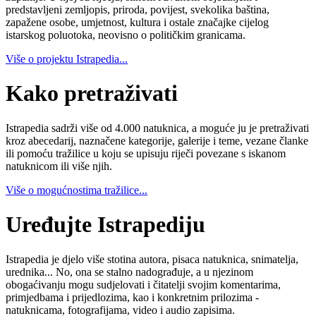
predstavljeni zemljopis, priroda, povijest, svekolika baština,
zapažene osobe, umjetnost, kultura i ostale značajke cijelog
istarskog poluotoka, neovisno o političkim granicama.
Više o projektu Istrapedia...
Kako pretraživati
Istrapedia sadrži više od 4.000 natuknica, a moguće ju je pretraživati
kroz abecedarij, naznačene kategorije, galerije i teme, vezane članke
ili pomoću tražilice u koju se upisuju riječi povezane s iskanom
natuknicom ili više njih.
Više o mogućnostima tražilice...
Uređujte Istrapediju
Istrapedia je djelo više stotina autora, pisaca natuknica, snimatelja,
urednika... No, ona se stalno nadograđuje, a u njezinom
obogaćivanju mogu sudjelovati i čitatelji svojim komentarima,
primjedbama i prijedlozima, kao i konkretnim prilozima -
natuknicama, fotografijama, video i audio zapisima.