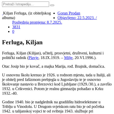
Kiljan Ferluga, (iz obiteljskog
Goran Prodan
albuma)
Objavljeno: 22.5.2023. /
Posljednja promjena: 8.7.2025.
3831
0
Ferluga, Kiljan
Ferluga, Kiljan (Kilijan), učitelj, prosvjetni, društveni, kulturni i
politički radnik (
Plavje
, 18.IX.1919. –
Milje
, 20.VI.1996.).
Otac Josip bio je kovač, a majka Marija, rođ. Brajnik, domaćica.
U osnovnu školu krenuo je 1926. u rodnom mjestu, tada u Italiji, ali
je obitelj pred fašizmom prebjegla u Jugoslaviju te je osnovno
školovanje nastavio u Brezovici kod Ljubljane (1929./30.), a završio
1932. u Crikvenici. Potom je realnu gimnaziju pohađao u Krku
1932.-40.
Godine 1940. bio je nadglednik na gradilištu hidroelektrane u
Triblju u Vinodolu. U Drugom svjetskom ratu bio je od početka
1942. u talijanskoj vojsci te od svibnja 1943. službuje pri