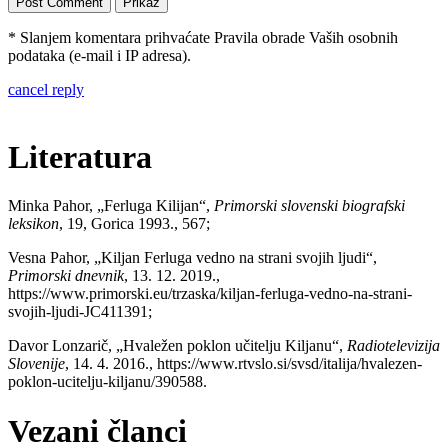
* Slanjem komentara prihvaćate Pravila obrade Vaših osobnih
podataka (e-mail i IP adresa).
cancel reply
Literatura
Minka Pahor, „Ferluga Kilijan“,
Primorski slovenski biografski
leksikon
, 19, Gorica 1993., 567;
Vesna Pahor, „Kiljan Ferluga vedno na strani svojih ljudi“,
Primorski dnevnik
, 13. 12. 2019.,
https://www.primorski.eu/trzaska/kiljan-ferluga-vedno-na-strani-
svojih-ljudi-JC411391;
Davor Lonzarič, „Hvaležen poklon učitelju Kiljanu“,
Radiotelevizija
Slovenije
, 14. 4. 2016., https://www.rtvslo.si/svsd/italija/hvalezen-
poklon-ucitelju-kiljanu/390588.
Vezani članci