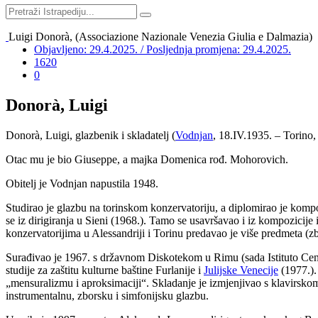
Luigi Donorà, (Associazione Nazionale Venezia Giulia e Dalmazia)
Objavljeno: 29.4.2025. / Posljednja promjena: 29.4.2025.
1620
0
Donorà, Luigi
Donorà, Luigi, glazbenik i skladatelj (
Vodnjan
, 18.IV.1935. – Torino,
Otac mu je bio Giuseppe, a majka Domenica rođ. Mohorovich.
Obitelj je Vodnjan napustila 1948.
Studirao je glazbu na torinskom konzervatoriju, a diplomirao je kompo
se iz dirigiranja u Sieni (1968.). Tamo se usavršavao i iz kompozicije 
konzervatorijima u Alessandriji i Torinu predavao je više predmeta (zbo
Surađivao je 1967. s državnom Diskotekom u Rimu (sada Istituto Centr
studije za zaštitu kulturne baštine Furlanije i
Julijske Venecije
(1977.).
„mensuralizmu i aproksimaciji“. Skladanje je izmjenjivao s klavirskom 
instrumentalnu, zborsku i simfonijsku glazbu.