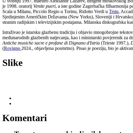
U svibnju 1997. maestro Aleksandr Lazarev, dirigent moskovskog Boljš
je 1998. oratorij
Venite pueri
, a iste godine Zagrebačka filharmonija 
Scala u Milanu, Piccolo Regio u Torinu, Ridotto Verdi u
Trstu
, Accad
Sjedinjenim Američkim Državama (New Yorku), Sloveniji i Hrvatskoj 
stranim radijskim i televizijskim postajama. Milanska diskografska k
Istraživao je istarsku glazbenu tradiciju i objavio mnogobrojne teksto
međunarodnih glazbenih natjecanja, kao i ministarski povjerenik za dr
Antiche musiche sacre e profane di Dignano d'Istria
(Trieste 1997.),
D
(
Rovigno
2024., objavljena posmrtno). Pisao je poeziju, bio je aktiva
Slike
Komentari