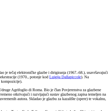
 je tečaj elektroničke glazbe i dirigiranja (1967.-68.), usavršavajući
 orkestracije (1970., potonje kod
Luigija Dallapiccole
). Na
i kompozicije).
 Udruge Agrifoglio di Roma. Bio je član Povjerenstva za glazbene
vremeno otkrivajući i razvijajući sustav glazbenog zapisa temeljen na
suvremenih autora. Skladao je glazbu za kazalište (opere) te vokalnu,