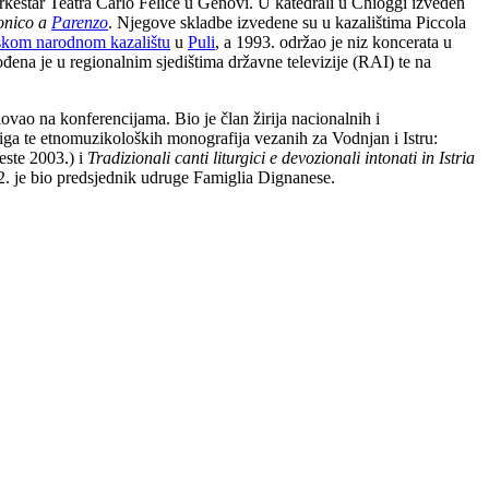
 orkestar Teatra Carlo Felice u Genovi. U katedrali u Chioggi izveden
fonico a
Parenzo
. Njegove skladbe izvedene su u kazalištima Piccola
rskom narodnom kazalištu
u
Puli
, a 1993. održao je niz koncerata u
a je u regionalnim sjedištima državne televizije (RAI) te na
lovao na konferencijama. Bio je član žirija nacionalnih i
jiga te etnomuzikoloških monografija vezanih za Vodnjan i Istru:
este 2003.) i
Tradizionali canti liturgici e devozionali intonati in Istria
2. je bio predsjednik udruge Famiglia Dignanese.