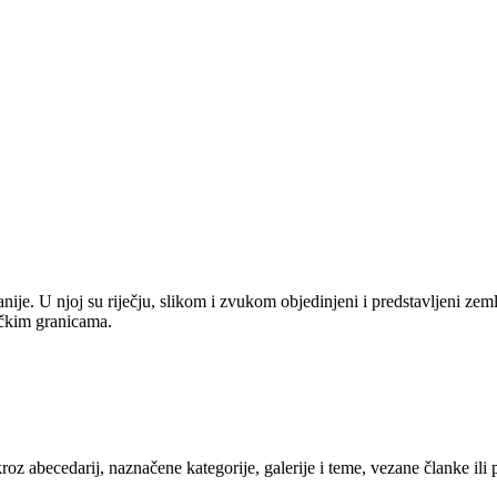
anije. U njoj su riječju, slikom i zvukom objedinjeni i predstavljeni zem
tičkim granicama.
kroz abecedarij, naznačene kategorije, galerije i teme, vezane članke ili