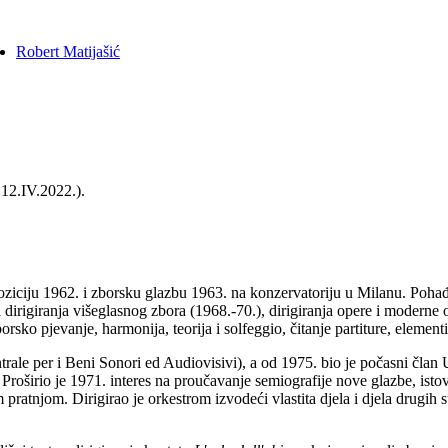
Robert Matijašić
 12.IV.2022.).
ziciju 1962. i zborsku glazbu 1963. na konzervatoriju u Milanu. Pohađao
i dirigiranja višeglasnog zbora (1968.-70.), dirigiranja opere i moderne
rsko pjevanje, harmonija, teorija i solfeggio, čitanje partiture, element
ale per i Beni Sonori ed Audiovisivi), a od 1975. bio je počasni član
 Proširio je 1971. interes na proučavanje semiografije nove glazbe, isto
pratnjom. Dirigirao je orkestrom izvodeći vlastita djela i djela drugih 