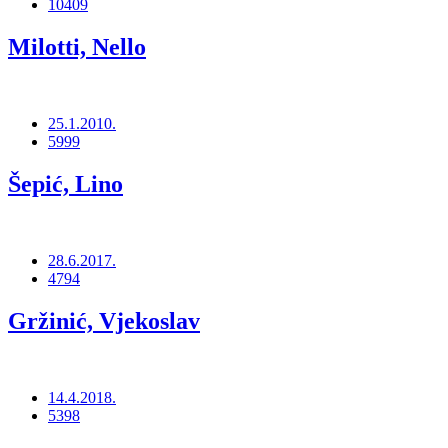
10409
Milotti, Nello
25.1.2010.
5999
Šepić, Lino
28.6.2017.
4794
Gržinić, Vjekoslav
14.4.2018.
5398