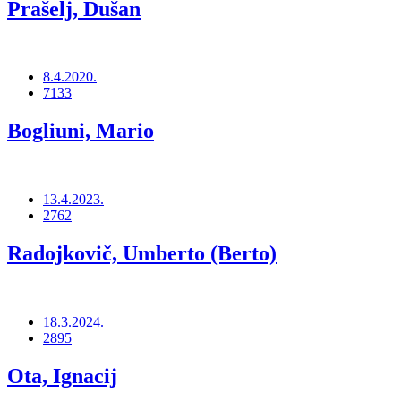
Prašelj, Dušan
8.4.2020.
7133
Bogliuni, Mario
13.4.2023.
2762
Radojkovič, Umberto (Berto)
18.3.2024.
2895
Ota, Ignacij