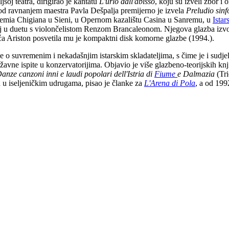
oj teatra, dirigirao je kantatu
L'urlo dall'abisso
, koju su izveli zbor i
pod ravnanjem maestra Pavla Dešpalja premijerno je izvela
Preludio sin
emia Chigiana u Sieni, u Opernom kazalištu Casina u Sanremu, u
Ista
u duetu s violončelistom Renzom Brancaleonom. Njegova glazba izvođen
uća Ariston posvetila mu je kompaktni disk komorne glazbe (1994.).
ve o suvremenim i nekadašnjim istarskim skladateljima, s čime je i sudje
žavne ispite u konzervatorijima. Objavio je više glazbeno-teorijskih kn
anze canzoni inni e laudi popolari dell'Istria di
Fiume
e Dalmazia
(Tri
n u iseljeničkim udrugama, pisao je članke za
L'Arena di Pola
, a od 199