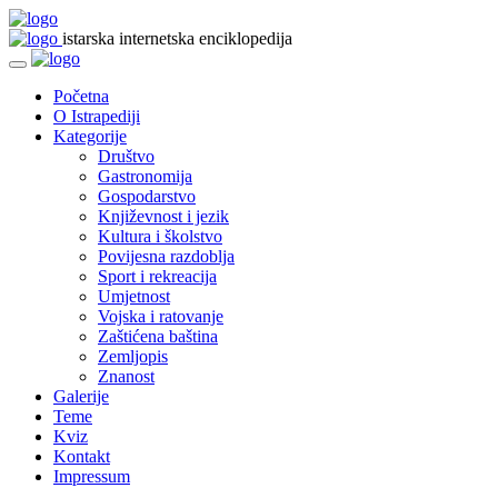
istarska internetska enciklopedija
Početna
O Istrapediji
Kategorije
Društvo
Gastronomija
Gospodarstvo
Književnost i jezik
Kultura i školstvo
Povijesna razdoblja
Sport i rekreacija
Umjetnost
Vojska i ratovanje
Zaštićena baština
Zemljopis
Znanost
Galerije
Teme
Kviz
Kontakt
Impressum