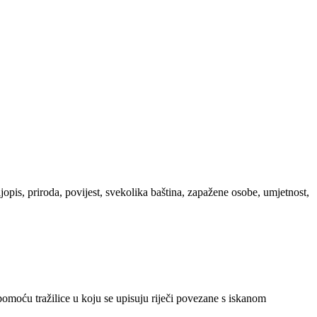
ljopis, priroda, povijest, svekolika baština, zapažene osobe, umjetnost,
 pomoću tražilice u koju se upisuju riječi povezane s iskanom