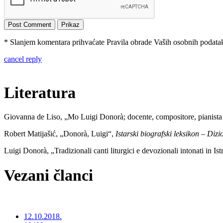
* Slanjem komentara prihvaćate Pravila obrade Vaših osobnih podataka
cancel reply
Literatura
Giovanna de Liso, „Mo Luigi Donorà; docente, compositore, pianist
Robert Matijašić, „Donorà, Luigi“,
Istarski biografski leksikon – Dizi
Luigi Donorà, „Tradizionali canti liturgici e devozionali intonati in Ist
Vezani članci
12.10.2018.