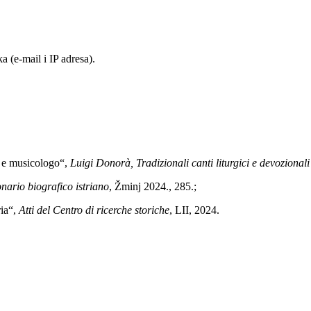
 (e-mail i IP adresa).
a e musicologo“,
Luigi Donorà, Tra
dizionali canti liturgici e devozionali 
onario biografico istriano
, Žminj 2024., 285.;
ria“,
Atti del Centro di ricerche storiche
, LII, 2024.