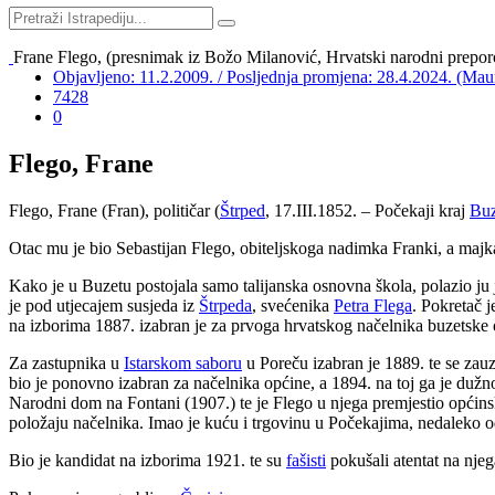
Frane Flego, (presnimak iz Božo Milanović, Hrvatski narodni preporod
Objavljeno: 11.2.2009. / Posljednja promjena: 28.4.2024. (Mau
7428
0
Flego, Frane
Flego, Frane (Fran), političar (
Štrped
, 17.III.1852. – Počekaji kraj
Buz
Otac mu je bio Sebastijan Flego, obiteljskoga nadimka Franki, a majk
Kako je u Buzetu postojala samo talijanska osnovna škola, polazio ju j
je pod utjecajem susjeda iz
Štrpeda
, svećenika
Petra Flega
. Pokretač 
na izborima 1887. izabran je za prvoga hrvatskog načelnika buzetske o
Za zastupnika u
Istarskom saboru
u Poreču izabran je 1889. te se zau
bio je ponovno izabran za načelnika općine, a 1894. na toj ga je dužno
Narodni dom na Fontani (1907.) te je Flego u njega premjestio općinski
položaju načelnika. Imao je kuću i trgovinu u Počekajima, nedaleko 
Bio je kandidat na izborima 1921. te su
fašisti
pokušali atentat na njeg