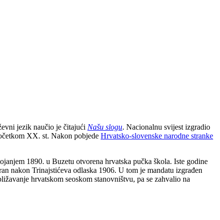
evni jezik naučio je čitajući
Našu slogu
. Nacionalnu svijest izgradio
 i početkom XX. st. Nakon pobjede
Hrvatsko-slovenske narodne stranke
stojanjem 1890. u Buzetu otvorena hrvatska pučka škola. Iste godine
bran nakon Trinajstićeva odlaska 1906. U tom je mandatu izgrađen
približavanje hrvatskom seoskom stanovništvu, pa se zahvalio na