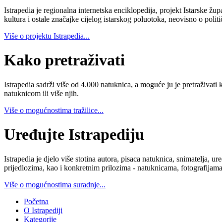
Istrapedia je regionalna internetska enciklopedija, projekt Istarske žup
kultura i ostale značajke cijelog istarskog poluotoka, neovisno o poli
Više o projektu Istrapedia...
Kako pretraživati
Istrapedia sadrži više od 4.000 natuknica, a moguće ju je pretraživati 
natuknicom ili više njih.
Više o mogućnostima tražilice...
Uređujte Istrapediju
Istrapedia je djelo više stotina autora, pisaca natuknica, snimatelja,
prijedlozima, kao i konkretnim prilozima - natuknicama, fotografijama
Više o mogućnostima suradnje...
Početna
O Istrapediji
Kategorije