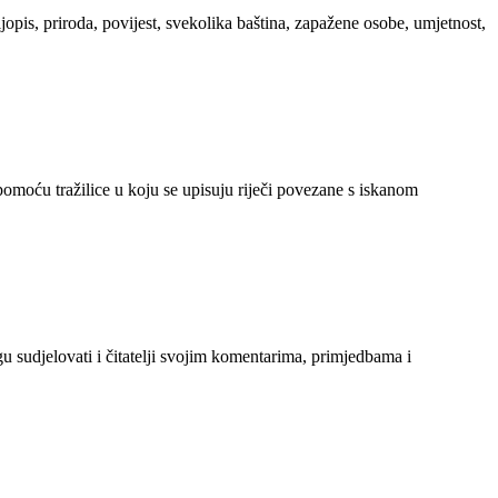
ljopis, priroda, povijest, svekolika baština, zapažene osobe, umjetnost,
 pomoću tražilice u koju se upisuju riječi povezane s iskanom
gu sudjelovati i čitatelji svojim komentarima, primjedbama i