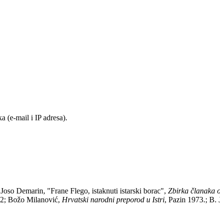
 (e-mail i IP adresa).
; Joso Demarin, "Frane Flego, istaknuti istarski borac",
Zbirka članaka o
, 2; Božo Milanović,
Hrvatski narodni preporod u Istri
, Pazin 1973.; B.