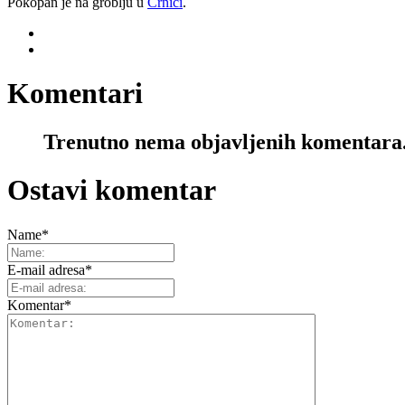
Pokopan je na groblju u
Črnici
.
Komentari
Trenutno nema objavljenih komentara
Ostavi komentar
Name
*
E-mail adresa
*
Komentar
*