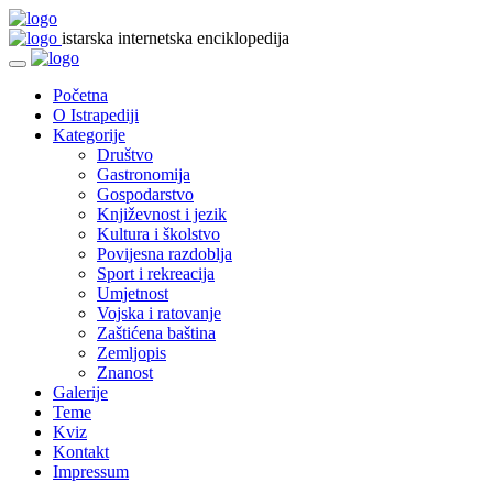
istarska internetska enciklopedija
Početna
O Istrapediji
Kategorije
Društvo
Gastronomija
Gospodarstvo
Književnost i jezik
Kultura i školstvo
Povijesna razdoblja
Sport i rekreacija
Umjetnost
Vojska i ratovanje
Zaštićena baština
Zemljopis
Znanost
Galerije
Teme
Kviz
Kontakt
Impressum