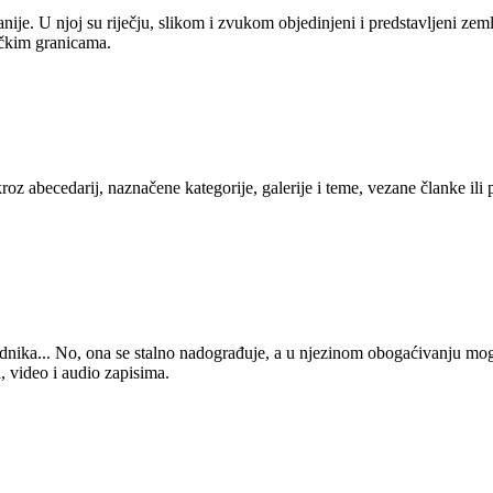
anije. U njoj su riječju, slikom i zvukom objedinjeni i predstavljeni zem
tičkim granicama.
kroz abecedarij, naznačene kategorije, galerije i teme, vezane članke ili
 urednika... No, ona se stalno nadograđuje, a u njezinom obogaćivanju mo
, video i audio zapisima.