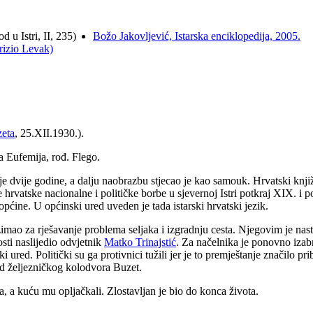
 u Istri, II, 235)
Božo Jakovljević, Istarska enciklopedija, 2005.
rizio Levak)
eta
, 25.XII.1930.).
a Eufemija, rođ. Flego.
e dvije godine, a dalju naobrazbu stjecao je kao samouk. Hrvatski knjiž
je hrvatske nacionalne i političke borbe u sjevernoj Istri potkraj XIX.
pćine. U općinski ured uveden je tada istarski hrvatski jezik.
zimao za rješavanje problema seljaka i izgradnju cesta. Njegovim je na
sti naslijedio odvjetnik
Matko Trinajstić
. Za načelnika je ponovno iza
 ured. Politički su ga protivnici tužili jer je to premještanje značilo 
od željezničkog kolodvora Buzet.
a, a kuću mu opljačkali. Zlostavljan je bio do konca života.