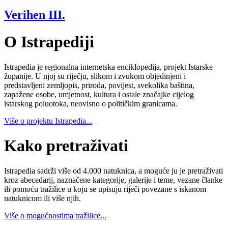
Verihen III.
O Istrapediji
Istrapedia je regionalna internetska enciklopedija, projekt Istarske
županije. U njoj su riječju, slikom i zvukom objedinjeni i
predstavljeni zemljopis, priroda, povijest, svekolika baština,
zapažene osobe, umjetnost, kultura i ostale značajke cijelog
istarskog poluotoka, neovisno o političkim granicama.
Više o projektu Istrapedia...
Kako pretraživati
Istrapedia sadrži više od 4.000 natuknica, a moguće ju je pretraživati
kroz abecedarij, naznačene kategorije, galerije i teme, vezane članke
ili pomoću tražilice u koju se upisuju riječi povezane s iskanom
natuknicom ili više njih.
Više o mogućnostima tražilice...