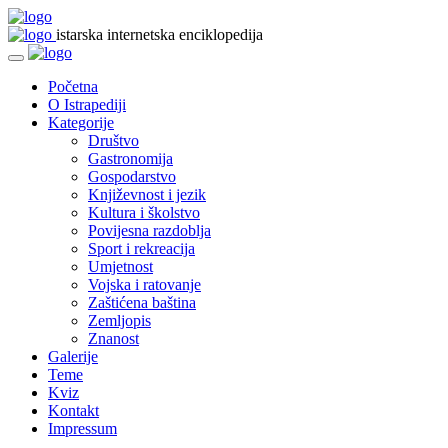
istarska internetska enciklopedija
Početna
O Istrapediji
Kategorije
Društvo
Gastronomija
Gospodarstvo
Književnost i jezik
Kultura i školstvo
Povijesna razdoblja
Sport i rekreacija
Umjetnost
Vojska i ratovanje
Zaštićena baština
Zemljopis
Znanost
Galerije
Teme
Kviz
Kontakt
Impressum