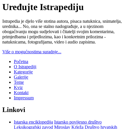
Uređujte Istrapediju
Istrapedia je djelo više stotina autora, pisaca natuknica, snimatelja,
urednika... No, ona se stalno nadograđuje, a u njezinom
obogaćivanju mogu sudjelovati i čitatelji svojim komentarima,
primjedbama i prijedlozima, kao i konkretnim prilozima -
natuknicama, fotografijama, video i audio zapisima.
Više o mogućnostima suradnje...
Početna
O Istrapediji
Kategorije
Galerije
Teme
Kviz
Kontakt
Impressum
Linkovi
Istarska enciklopedija
Istarsko povijesno društvo
Leksikografski zavod Miroslav Krleža
Društvo hrvatskih