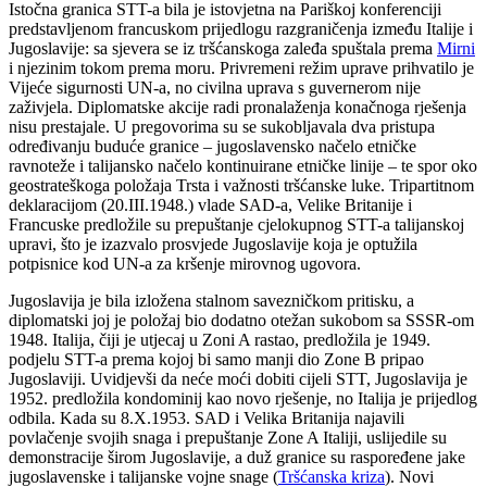
Istočna granica STT-a bila je istovjetna na Pariškoj konferenciji
predstavljenom francuskom prijedlogu razgraničenja između Italije i
Jugoslavije: sa sjevera se iz tršćanskoga zaleđa spuštala prema
Mirni
i njezinim tokom prema moru. Privremeni režim uprave prihvatilo je
Vijeće sigurnosti UN-a, no civilna uprava s guvernerom nije
zaživjela. Diplomatske akcije radi pronalaženja konačnoga rješenja
nisu prestajale. U pregovorima su se sukobljavala dva pristupa
određivanju buduće granice – jugoslavensko načelo etničke
ravnoteže i talijansko načelo kontinuirane etničke linije – te spor oko
geostrateškoga položaja Trsta i važnosti tršćanske luke. Tripartitnom
deklaracijom (20.III.1948.) vlade SAD-a, Velike Britanije i
Francuske predložile su prepuštanje cjelokupnog STT-a talijanskoj
upravi, što je izazvalo prosvjede Jugoslavije koja je optužila
potpisnice kod UN-a za kršenje mirovnog ugovora.
Jugoslavija je bila izložena stalnom savezničkom pritisku, a
diplomatski joj je položaj bio dodatno otežan sukobom sa SSSR-om
1948. Italija, čiji je utjecaj u Zoni A rastao, predložila je 1949.
podjelu STT-a prema kojoj bi samo manji dio Zone B pripao
Jugoslaviji. Uvidjevši da neće moći dobiti cijeli STT, Jugoslavija je
1952. predložila kondominij kao novo rješenje, no Italija je prijedlog
odbila. Kada su 8.X.1953. SAD i Velika Britanija najavili
povlačenje svojih snaga i prepuštanje Zone A Italiji, uslijedile su
demonstracije širom Jugoslavije, a duž granice su raspoređene jake
jugoslavenske i talijanske vojne snage (
Tršćanska kriza
). Novi