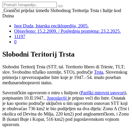
Granični prijelaz između Slobodnog Teritorija Trsta i Italije kod
Duina
Igor Duda, Istarska enciklopedija, 2005.
Objavljeno: 15.2.2009. / Posljednja promjena: 23.2.2025.
11197
0
Slobodni Teritorij Trsta
Slobodni Teritorij Trsta (STT; tal. Territorio libero di Trieste, TLT;
slov. Svobodno tržaško ozemlje, STO), područje
Trsta
, Slovenskog
primorja i sjeverozapadne Istre koje je 1947.–54. imalo poseban
međunarodnopravni status.
Savezničkim ugovorom o miru s Italijom (
Pariški mirovni ugovori
),
potpisanim 10.II.1947.,
Jugoslaviji
je pripao veći dio Istre. Ostatak
je kao sporno područje uključen u tim ugovorom osnovan STT koji
je obuhvaćao 736 km2 te bio podijeljen na dva dijela: Zonu A (Trst i
okolica od Devina do Milja, 220 km2) pod angloameričkom, i Zonu
B (kotari Buje i Kopar, 516 km2) pod jugoslavenskom vojnom
upravom.