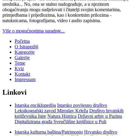
urednika... No, ona se stalno nadograđuje, a u njezinom
obogaćivanju mogu sudjelovati i čitatelji svojim komentarima,
primjedbama i prijedlozima, kao i konkretnim prilozima -
natuknicama, fotografijama, video i audio zapisima.
Više o mogućnostima suradnje...
Početna
O Istrapediji
Kategorije
Galerije
Teme
Kviz
Kontakt
Impressum
Linkovi
Istarska enciklopedija
Istarsko povijesno društvo
Leksikografski zavod Miroslav Krleža
Društvo hrvatskih
književnika Istre
Natura Histrica
Državni arhiv u Pazinu
Digitalizirana građa Sveučilišne knjižnice u Puli
Istarska kulturna baština/Patrimonio
Hrvatsko društvo