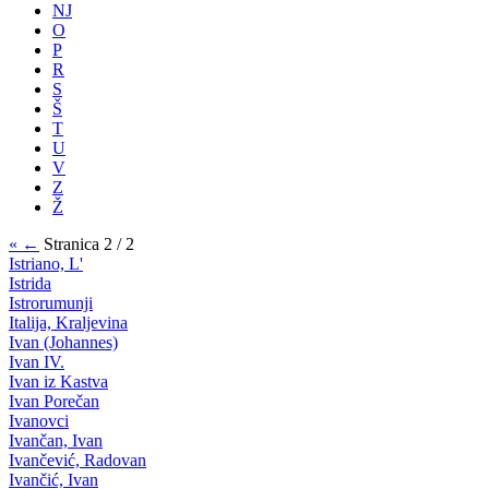
NJ
O
P
R
S
Š
T
U
V
Z
Ž
«
←
Stranica 2 / 2
Istriano, L'
Istrida
Istrorumunji
Italija, Kraljevina
Ivan (Johannes)
Ivan IV.
Ivan iz Kastva
Ivan Porečan
Ivanovci
Ivančan, Ivan
Ivančević, Radovan
Ivančić, Ivan