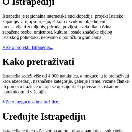
O Istrapediji
Istrapedia je regionalna internetska enciklopedija, projekt Istarske
županije. U njoj su riječju, slikom i zvukom objedinjeni i
predstavljeni zemljopis, priroda, povijest, svekolika baština,
zapažene osobe, umjetnost, kultura i ostale značajke cijelog
istarskog poluotoka, neovisno o političkim granicama.
Više o projektu Istrapedia...
Kako pretraživati
Istrapedia sadrži više od 4.000 natuknica, a moguće ju je pretraživati
kroz abecedarij, naznačene kategorije, galerije i teme, vezane članke
ili pomoću tražilice u koju se upisuju riječi povezane s iskanom
natuknicom ili više njih.
Više o mogućnostima tražilice...
Uređujte Istrapediju
Istrapedia je djelo više stotina autora, pisaca natuknica, snimatelja,