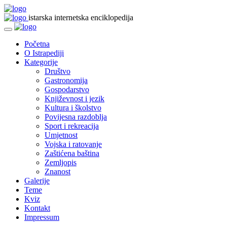
istarska internetska enciklopedija
Početna
O Istrapediji
Kategorije
Društvo
Gastronomija
Gospodarstvo
Književnost i jezik
Kultura i školstvo
Povijesna razdoblja
Sport i rekreacija
Umjetnost
Vojska i ratovanje
Zaštićena baština
Zemljopis
Znanost
Galerije
Teme
Kviz
Kontakt
Impressum