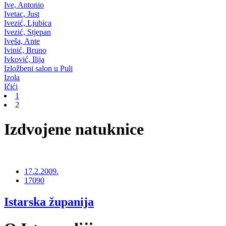
Ive, Antonio
Ivetac, Just
Ivezić, Ljubica
Ivezić, Stjepan
Iveša, Ante
Ivinić, Bruno
Ivković, Ilija
Izložbeni salon u Puli
Izola
Ičići
1
2
Izdvojene natuknice
17.2.2009.
17090
Istarska županija