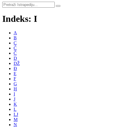
Indeks: I
A
B
C
Ć
Č
D
DŽ
Đ
E
F
G
H
I
J
K
L
LJ
M
N