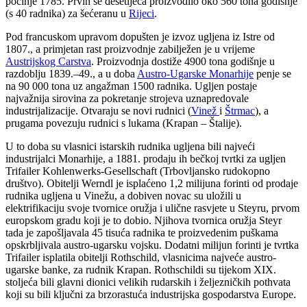
počinje
1785
. Prvih se desetljeća proizvodilo oko 560 tona godišnje
(s 40 radnika) za šećeranu u
Rijeci
.
Pod francuskom upravom dopušten je izvoz ugljena iz Istre od
1807., a primjetan rast proizvodnje zabilježen je u vrijeme
Austrijskog Carstva
. Proizvodnja dosti
že
4900 tona godišnje
u
razdoblju 1839.–49.
, a u
doba
Austro-Ugarske Monarhije
penje se
na 90 000 tona uz angažman 1500 radnika
. U
gljen postaje
najvažnija sirovina za pokretanje strojeva
uznapredovale
industrijalizacije. Otvaraju se novi rudnici (
Vinež
i
Štrmac
),
a
prugama povezuju rudnici s lukama (Krapan – Štalije).
U to doba su vlasnici istarskih rudnika
ugljena
bili najveći
industrijalci Monarhije, a 1881. prodaju
ih
bečko
j
tvrtk
i
za ugljen
Trifailer Kohlenwerks-Gesellschaft
(Trbovljansko rudokopno
društvo)
.
Obitelji
Werndl
je isplaćeno 1,2 milijuna
forinti
od
prodaje
rudnik
a
ugljena u Vinežu
, a
dobiven novac su uložili u
elektrifikaciju svoje tvornice oružja i ulične rasvjete u Steyru, prvom
europskom gradu koji je to dobio. Njihova tvornica oružja Steyr
tada je zapošljavala 45 tisuća radnika te
proizvedenim
puškama
opskrbljivala austro-ugarsku vojsku
.
Dodatni milijun
forinti
je tvrtka
Trifailer
isplatila
obitelj
i
Rothschild
, vlasnicima
najveće
austro-
ugarske
banke
,
za rudnik Krap
a
n.
Rothschildi su tijekom XIX.
stoljeća bili glavni dionici velikih rudarskih i željezničkih pothvata
koji su bili ključni za brzorastuća industrijska gospodarstva Europe.