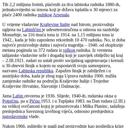
Tih
2,2 milijuna
forinti,
plaćenih
za
dva labinska rudnika
1880-ih,
jednakovrijedni su iznosu koji
je država isplatila u 30 mjeseci za
plaće 2400 radnika
pulskog
Arsenala
.
U vrijeme vladavine
Kraljevine Italije
nad Istrom, proizvodnja
ugljena
na
Labinšćini
je udeseterostručena u odnosu na razdoblje
Monarhije, sa 116 tisuća tona iz 1914. na 1,15 milijuna tona iz
1942., kada
je bilo zaposleno
rekordnih 10 470 radnika. No, iz doba
najveće proizvodnje datira i najveća tragedija
–
1940. od eksplozije
metana poginula su 372 rudara iz
raškog
rudnika. Iz vremena
talijanske vladavine seže i događaj koji je zauvijek obilježio taj kraj
–
2.III.1921. rudari su ustali protiv socijalnog ugnjetavanja i krenuli
u 30-dnevni štrajk u kojem su uspostavili svoju samoupravu,
nazvanu
Labinska republika
. Zapažen štrajk je zabilježen i u
austrijsko doba, kada je zbog toga Uprava rudnika 1900. tražila
zamjenske radnike na području Kraljevine Italije i
Trojedne
Kraljevine Hrvatske, Slavonije i Dalmacije
.
Jama
Labin
otvorena
je
1936.
Slijede,
1940-ih
,
rudarska okna u
Potpićnu
,
pa
u
Pićnu
1953.
i
u Tupljaku 1983.
na Dan rudara (2.III.)
na velikoj svečanosti kojoj je prisustvovala i Milka Planinc, tadašnja
predsjednica Saveznog izvršnog vijeća, odnosno predsjednica
jugoslavenske
vlade.
Nakon 1966. uslijedio je nagli pad proizvodnje kao posljedica krize