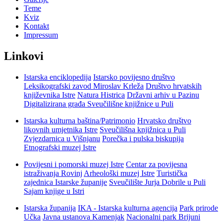
Teme
Kviz
Kontakt
Impressum
Linkovi
Istarska enciklopedija
Istarsko povijesno društvo
Leksikografski zavod Miroslav Krleža
Društvo hrvatskih
književnika Istre
Natura Histrica
Državni arhiv u Pazinu
Digitalizirana građa Sveučilišne knjižnice u Puli
Istarska kulturna baština/Patrimonio
Hrvatsko društvo
likovnih umjetnika Istre
Sveučilišna knjižnica u Puli
Zvjezdarnica u Višnjanu
Porečka i pulska biskupija
Etnografski muzej Istre
Povijesni i pomorski muzej Istre
Centar za povijesna
istraživanja Rovinj
Arheološki muzej Istre
Turistička
zajednica Istarske županije
Sveučilište Jurja Dobrile u Puli
Sajam knjige u Istri
Istarska županija
IKA - Istarska kulturna agencija
Park prirode
Učka
Javna ustanova Kamenjak
Nacionalni park Brijuni