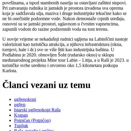
površinama
, a
ispod stambenih naselja
su
ostavljani zaštitni stupovi.
Pri zatvaranju rudnika iz jamskih je prostora izvađena sva oprema
koja je sadržavala ulja, maziva i
druge industrijske
tekućine kako se
ne bi onečistile podzemne vode. Nakon demontaže
crpnih
uređaja,
osnovni su se jamski
prostori
, uglavnom u čvrstim vapnencima,
zapunili vodom do razine podzemnih voda na tom terenu.
U novije vrijeme se nekadašnji rudnici ugljena na Labinšćini nastoje
valorizirati kao turistička atrakcija, a njihova infrastruktura (okna,
tornjevi, hale i dr.) sve se više štiti kao industrijska baština. U
Podlabinu je 2020. obnovljen Šoht (rudarsko okno) u sklopu
međunarodnog projekta Mine tour Labin
–
Litija, a u Raši je 2023. u
turističke svrhe uređeno i otvoreno oko 1,5 kilometara potkopa
Karlota.
Članci vezani uz temu
ugljenokopi
ugljen
Istarski ugljenokopi Raša
Krapan
Potpićan (Potpićon)
Tupljak
Raša, naselje i općina