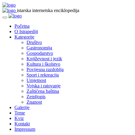
istarska internetska enciklopedija
Početna
O Istrapediji
Kategorije
Društvo
Gastronomija
Gospodarstvo
Književnost i jezik
Kultura i školstvo
Povijesna razdoblja
Sport i rekreacija
Umjetnost
Vojska i ratovanje
Zaštićena baština
Zemljopis
Znanost
Galerije
Teme
Kviz
Kontakt
Impressum