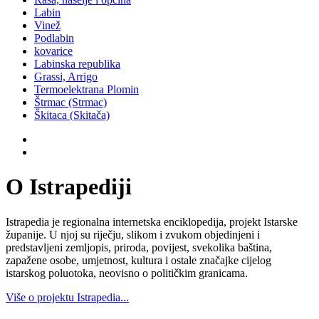
Labin
Vinež
Podlabin
kovarice
Labinska republika
Grassi, Arrigo
Termoelektrana Plomin
Štrmac (Strmac)
Škitaca (Skitača)
O Istrapediji
Istrapedia je regionalna internetska enciklopedija, projekt Istarske
županije. U njoj su riječju, slikom i zvukom objedinjeni i
predstavljeni zemljopis, priroda, povijest, svekolika baština,
zapažene osobe, umjetnost, kultura i ostale značajke cijelog
istarskog poluotoka, neovisno o političkim granicama.
Više o projektu Istrapedia...