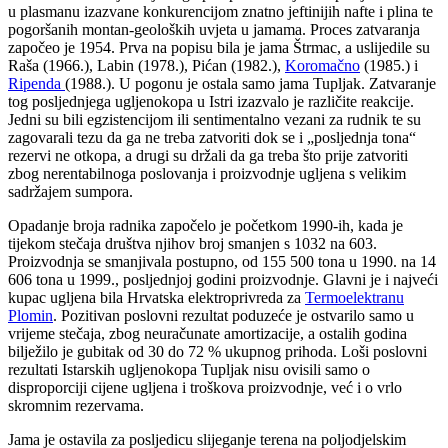
u plasmanu izazvane konkurencijom znatno jeftinijih nafte i plina te
pogoršanih montan-geoloških uvjeta u jamama.
Proces zatvaranja
započeo je 19
54
. Prva na popisu bila je jama
Štrmac
, a uslijedile su
Raša (1966.),
Labin (1978.), Pićan (1982.)
,
Koromačno
(1985.) i
Ripenda
(1988.)
. U pogonu je ostala samo jama Tupljak. Zatvaranje
tog
posljednjega ugljenokopa u Istri izazvalo je različite reakcije.
Jedni su bili egzistencijom ili sentimentalno vezani za rudnik te su
zagovarali tezu da ga ne treba zatvoriti dok se i
„posljednja tona“
rezervi ne otkopa, a drugi su držali da ga treba što prije zatvoriti
zbog nerentabilnoga poslovanja i proizvodnje ugljena s velikim
sadržajem sumpora.
Opadanje broja radnika započelo je početkom 1990-ih, kada je
tijekom stečaja društva njihov
broj smanjen
s
1032 na 603
.
P
roizvodnja se smanjivala postupno, od 155 500 t
ona
u 1990. na 14
606 t
ona
u 1999., posljednjoj godini proizvodnje. Glavni je i najveći
kupac ugljena bila Hrvatska elektroprivreda za
Termoelektranu
Plomin
. Pozitiv
a
n
poslovni rezultat
poduzeće je ostvarilo samo u
vrijeme stečaja, zbog neuračunate amortizacije
, a o
stalih godina
bilježilo je gubitak od 30 do 72 % ukupnog prihoda. Loši poslovni
rezultati Istarskih ugljenokopa Tupljak nisu ovisili samo o
disproporciji cijene ugljena i troškova proizvodnje, već i o vrlo
skromnim rezervama.
Jama je ostavila za posljedicu
slijeganje terena na poljodjelskim