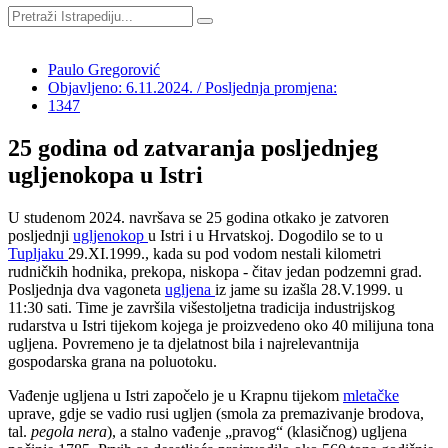
Paulo Gregorović
Objavljeno: 6.11.2024. / Posljednja promjena:
1347
25 godina od zatvaranja posljednjeg
ugljenokopa u Istri
U studenom 2024. navršava se 25 godina otkako je zatvoren
posljednji
ugljenokop
u Istri
i u Hrvatskoj
. Dogodilo se to u
Tupljaku
2
9
.XI.1999.,
kada
su p
od vodom nestali kilometri
rudničkih hodnika, prekopa, niskopa - čitav jedan podzemni grad.
Posljednja dva vagoneta
ugljena
iz jame su izašla 28.
V.
1999. u
11
:
30 sati.
Time je završila višestoljetna tradicija industrijskog
rudarstva u Istri
tijekom kojega je proizvedeno
oko 40 milijuna tona
ugljena. Povremeno je ta djelatnost bi
la
i najrelevantnija
gospodarska grana na
p
oluotoku
.
Vađenje ugljena u Istri započelo je u Krapnu
tijekom
mletačke
uprave
, gdje se vadio rusi ugljen (smola za premazivanje brodova,
tal.
pegola nera
), a stalno vađenje „pravog“ (klasičnog) ugljena