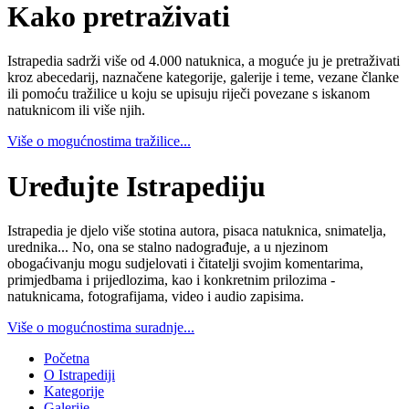
Kako pretraživati
Istrapedia sadrži više od 4.000 natuknica, a moguće ju je pretraživati
kroz abecedarij, naznačene kategorije, galerije i teme, vezane članke
ili pomoću tražilice u koju se upisuju riječi povezane s iskanom
natuknicom ili više njih.
Više o mogućnostima tražilice...
Uređujte Istrapediju
Istrapedia je djelo više stotina autora, pisaca natuknica, snimatelja,
urednika... No, ona se stalno nadograđuje, a u njezinom
obogaćivanju mogu sudjelovati i čitatelji svojim komentarima,
primjedbama i prijedlozima, kao i konkretnim prilozima -
natuknicama, fotografijama, video i audio zapisima.
Više o mogućnostima suradnje...
Početna
O Istrapediji
Kategorije
Galerije