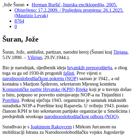
Jože Šuran
Herman Buršić, Istarska enciklopedija, 2005.
Objavljeno: 17.2.2009. / Posljednja promjena: 26.1.2025.
(Maurizio Levak)
8764
0
Šuran, Jože
Šuran, Jože, antifašist, partizan, narodni heroj (Šurani kraj
Tinjana
,
5.IV.1890. –
Višnjan
, 29.IV.1944.).
Bio je narodnjak, sljedbenik ideja
hrvatskih preporoditelja
, a zbog
toga su ga od 1930-ih progonili
fašisti
. Prve vijesti o
narodnooslobodilačkom pokretu (NOP)
saznao je 1942., a od
kontakta s Marijom Špilerom, sekretarom Mjesnog komiteta
Komunističke partije Hrvatske (KPH)
Rijeke
koji je u travnju došao
u Istru, potpuno se posvetio ustrojavanju NOP-a na Tinjanštini i
Poreštini
. Potkraj siječnja 1943. organizirao je sastanak istaknutih
suradnika NOP-a Poreštine kraj Rapavela. U svibnju 1943. postao
članom KPH te bio sekretarom partijske organizacije u Smolicima i
predsjednik seoskoga
narodnooslobodilačkog odbora (NOO)
.
Surađivao je s
Joakimom Rakovcem
i Mirkom Jurcanom na
mobilizaciji Istrana za Narodnooslobodilačku vojsku Jugoslavije