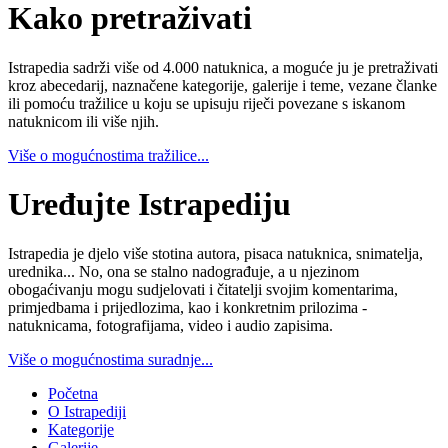
Kako pretraživati
Istrapedia sadrži više od 4.000 natuknica, a moguće ju je pretraživati
kroz abecedarij, naznačene kategorije, galerije i teme, vezane članke
ili pomoću tražilice u koju se upisuju riječi povezane s iskanom
natuknicom ili više njih.
Više o mogućnostima tražilice...
Uređujte Istrapediju
Istrapedia je djelo više stotina autora, pisaca natuknica, snimatelja,
urednika... No, ona se stalno nadograđuje, a u njezinom
obogaćivanju mogu sudjelovati i čitatelji svojim komentarima,
primjedbama i prijedlozima, kao i konkretnim prilozima -
natuknicama, fotografijama, video i audio zapisima.
Više o mogućnostima suradnje...
Početna
O Istrapediji
Kategorije
Galerije