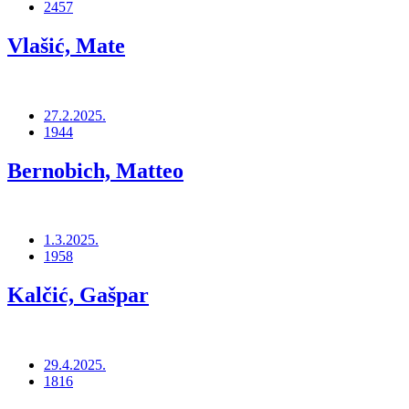
2457
Vlašić, Mate
27.2.2025.
1944
Bernobich, Matteo
1.3.2025.
1958
Kalčić, Gašpar
29.4.2025.
1816