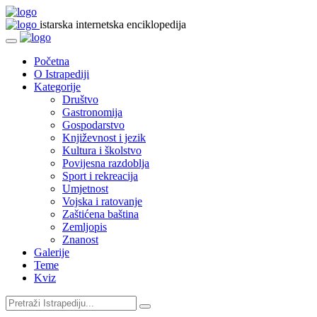
istarska internetska enciklopedija
Početna
O Istrapediji
Kategorije
Društvo
Gastronomija
Gospodarstvo
Književnost i jezik
Kultura i školstvo
Povijesna razdoblja
Sport i rekreacija
Umjetnost
Vojska i ratovanje
Zaštićena baština
Zemljopis
Znanost
Galerije
Teme
Kviz