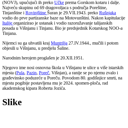
(NOVJ), upućujući ih preko
Učke
prema Gorskom kotaru i dalje.
Najveću skupinu od 69 dragovoljaca s područja Poreštine,
Tinjanštine i
Rovinjštine
Šuran je 29.VII.1943. preko
Rušnjaka
vodio do prve partizanske baze na Motovunštini. Nakon kapitulacije
Italije
organizirao je ustanak i vodio razoružavanje talijanskih
posada u Višnjanu i Tinjanu. Bio je predsjednik Kotarskog NOO-a
Tinjana.
Nijemci su ga uhvatili kraj
Muntrilja
27.IV.1944., mučili i potom
objesili u Višnjanu, u predjelu Šaline.
Narodnim herojem proglašen je 20.XII.1951.
Njegovo ime nosi osnovna škola u Višnjanu te ulice u više istarskih
mjesta (
Pula
,
Pazin
,
Poreč
, Višnjan), a ranije se po njemu zvalo i
građevinsko poduzeće u Poreču. Povodom 80. godišnjice smrti, na
mjestu pogibije postavljena mu je 2024. spomen-ploča, rad
akademskog kipara Roberta Jozića.
Slike