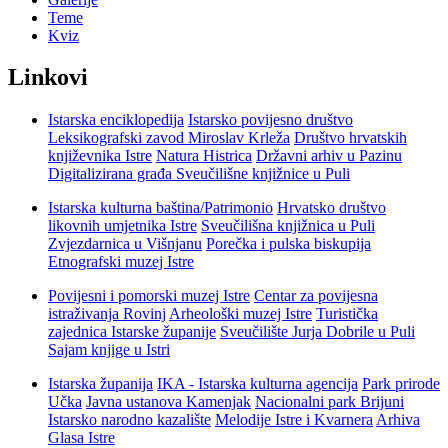
Teme
Kviz
Linkovi
Istarska enciklopedija
Istarsko povijesno društvo
Leksikografski zavod Miroslav Krleža
Društvo hrvatskih
književnika Istre
Natura Histrica
Državni arhiv u Pazinu
Digitalizirana građa Sveučilišne knjižnice u Puli
Istarska kulturna baština/Patrimonio
Hrvatsko društvo
likovnih umjetnika Istre
Sveučilišna knjižnica u Puli
Zvjezdarnica u Višnjanu
Porečka i pulska biskupija
Etnografski muzej Istre
Povijesni i pomorski muzej Istre
Centar za povijesna
istraživanja Rovinj
Arheološki muzej Istre
Turistička
zajednica Istarske županije
Sveučilište Jurja Dobrile u Puli
Sajam knjige u Istri
Istarska županija
IKA - Istarska kulturna agencija
Park prirode
Učka
Javna ustanova Kamenjak
Nacionalni park Brijuni
Istarsko narodno kazalište
Melodije Istre i Kvarnera
Arhiva
Glasa Istre