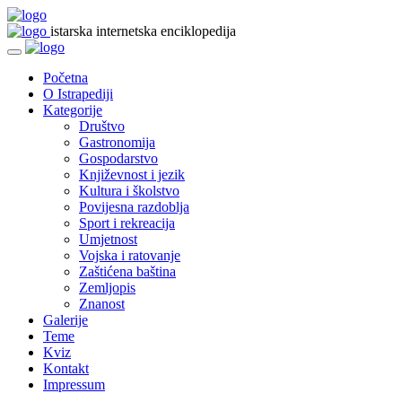
istarska internetska enciklopedija
Početna
O Istrapediji
Kategorije
Društvo
Gastronomija
Gospodarstvo
Književnost i jezik
Kultura i školstvo
Povijesna razdoblja
Sport i rekreacija
Umjetnost
Vojska i ratovanje
Zaštićena baština
Zemljopis
Znanost
Galerije
Teme
Kviz
Kontakt
Impressum