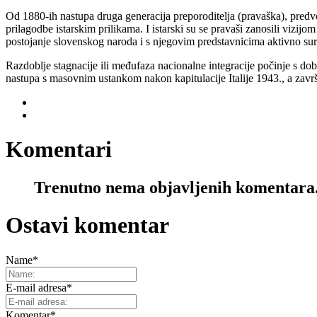
Od 1880-ih nastupa druga generacija preporoditelja (pravaška), pre
prilagodbe istarskim prilikama. I istarski su se pravaši zanosili vizijom 
postojanje slovenskog naroda i s njegovim predstavnicima aktivno sura
Razdoblje stagnacije ili međufaza nacionalne integracije počinje s do
nastupa s masovnim ustankom nakon kapitulacije Italije 1943., a zavr
Komentari
Trenutno nema objavljenih komentara
Ostavi komentar
Name
*
E-mail adresa
*
Komentar
*