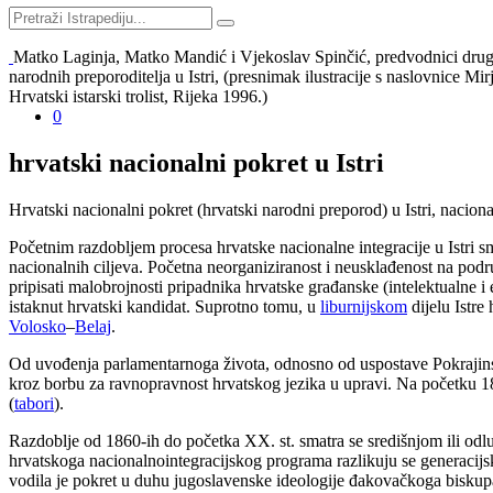
Matko Laginja, Matko Mandić i Vjekoslav Spinčić, predvodnici druge
narodnih preporoditelja u Istri, (presnimak ilustracije s naslovnice Mirj
Hrvatski istarski trolist, Rijeka 1996.)
0
hrvatski nacionalni pokret u Istri
Hrvatski nacionalni pokret (hrvatski narodni preporod) u Istri, nacion
Početnim razdobljem procesa hrvatske nacionalne integracije u Istri s
nacionalnih ciljeva. Početna neorganiziranost i neusklađenost na podru
pripisati malobrojnosti pripadnika hrvatske građanske (intelektualne i 
istaknut hrvatski kandidat. Suprotno tomu, u
liburnijskom
dijelu Istre
Volosko
–
Belaj
.
Od uvođenja parlamentarnoga života, odnosno od uspostave Pokrajin
kroz borbu za ravnopravnost hrvatskog jezika u upravi. Na početku 1
(
tabori
).
Razdoblje od 1860-ih do početka XX. st. smatra se središnjom ili odluč
hrvatskoga nacionalnointegracijskog programa razlikuju se generacijs
vodila je pokret u duhu jugoslavenske ideologije đakovačkoga biskupa