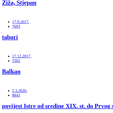
Žiža, Stjepan
17.9.2017.
7693
tabori
17.12.2017.
5502
Balkan
5.3.2020.
8841
povijest Istre od sredine XIX. st. do Prvog 