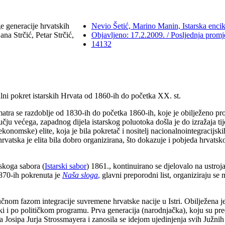
 generacije hrvatskih
Nevio Šetić, Marino Manin, Istarska encik
ana Strčić, Petar Strčić,
Objavljeno: 17.2.2009. / Posljednja prom
14132
alni pokret istarskih Hrvata od 1860-ih do početka XX. st.
matra se razdoblje od 1830-ih do početka 1860-ih, koje je obilježeno pr
čju većega, zapadnog dijela istarskog poluotoka došla je do izražaja ti
ekonomske) elite, koja je bila pokretač i nositelj nacionalnointegracijsk
 hrvatska je elita bila dobro organizirana, što dokazuje i pobjeda hrvat
skoga sabora (
Istarski sabor
) 1861., kontinuirano se djelovalo na ustro
870-ih pokrenuta je
Naša sloga
,
glavni preporodni list, organiziraju se
nom fazom integracije suvremene hrvatske nacije u Istri. Obilježena je i
ki i po političkom programu. Prva generacija (narodnjačka), koju su pr
 Josipa Jurja Strossmayera i zanosila se idejom ujedinjenja svih Južnih