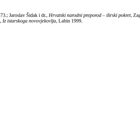
73.; Jaroslav Šidak i dr.,
Hrvatski narodni preporod – ilirski pokret
, Za
i,
Iz istarskoga novovjekovlja
, Labin 1999.