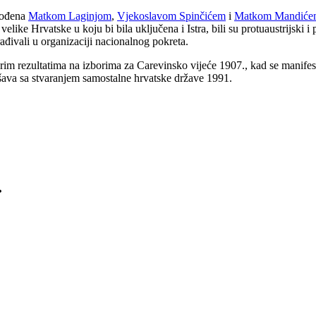
dvođena
Matkom Laginjom
,
Vjekoslavom Spinčićem
i
Matkom Mandiće
velike Hrvatske u koju bi bila uključena i Istra, bili su protuaustrijski i 
đivali u organizaciji nacionalnog pokreta.
brim rezultatima na izborima za Carevinsko vijeće 1907., kad se manife
šava sa stvaranjem samostalne hrvatske države 1991.
.