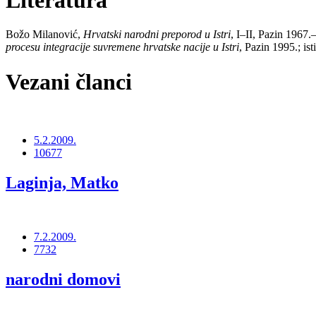
Literatura
Božo Milanović,
Hrvatski narodni preporod u Istri
, I–II, Pazin 1967.–
procesu integracije suvremene hrvatske nacije u Istri
, Pazin 1995.; ist
Vezani članci
5.2.2009.
10677
Laginja, Matko
7.2.2009.
7732
narodni domovi