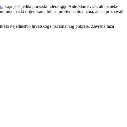
m
, koja je slijedila pravašku ideologiju Ante Starčevića, ali uz neke
protunjemački orijentirani, bili su protivnici dualizma, ali su priznavali
stiralo nejedinstvo hrvatskoga nacionalnog pokreta. Završna faza