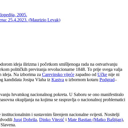
lopedija, 2005.
jena: 25.4.2023. (Maurizio Levak)
odorom ideja ilirizma i početkom smišljenoga rada na ostvarivanju
jekom političkih previranja revolucionarne 1848. To prije svega valja
ih ideja. Na izborima za
Carevinsko vijeće
zapadno od
Učke
nije ni
skog kandidata Josipa Vlaha iz
Kastva
u izbornom kotaru
Podgrad
–
javanju hrvatskog nacionalnog pokreta. U Saboru se ono manifestiralo
 masovna okupljanja na kojima se raspravlja o nacionalnoj problematici
nstitucionalnim i sustavnim širenjem nacionalne svijesti. Nositelji
edvodili
Juraj Dobrila
,
Dinko Vitezić
i
Mate Bastian (Matko Baštijan)
,
 Slavena.