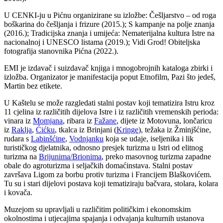
U CENKI-ju u Pićnu organizirane su izložbe: Češljarstvo – od roga
boškarina do češljanja i frizure (2015.); S kampanje na polje znanja
(2016.); Tradicijska znanja i umijeća: Nematerijalna kultura Istre na
nacionalnoj i UNESCO listama (2019.); Vidi Grod! Obiteljska
fotografija stanovnika Pićna (2022.).
EMI je izdavač i suizdavač knjiga i mnogobrojnih kataloga zbirki i
izložba. Organizator je manifestacija poput Etnofilm, Pazi što jedeš,
Martin bez etikete.
U Kaštelu se može razgledati stalni postav koji tematizira Istru kroz
11 cjelina iz različitih dijelova Istre i iz različitih vremenskih perioda:
vinara iz
Momjana
, ribara iz
Fažane
, dijete iz Motovuna, lončaricu
iz
Raklja
,
Ćićku
, tkalca iz Brinjani (
Kringe
), težaka iz Žminjšćine,
rudara s
Labinšćine
,
Vodnjanku
koja se udaje, iseljenika i lik
turističkog djelatnika, odnosno presjek turizma u Istri od elitnog
turizma na
Brijunima/Brionima
, preko masovnog turizma zapadne
obale do agroturizma i seljačkih domaćinstava. Stalni postav
završava Ligom za borbu protiv turizma i Francijem Blaškovićem.
Tu su i stari dijelovi postava koji tematiziraju bačvara, stolara, kolara
i kovača.
Muzejom su upravljali u različitim političkim i ekonomskim
okolnostima i utjecajima spajanja i odvajanja kulturnih ustanova