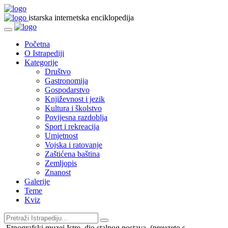
istarska internetska enciklopedija
Početna
O Istrapediji
Kategorije
Društvo
Gastronomija
Gospodarstvo
Književnost i jezik
Kultura i školstvo
Povijesna razdoblja
Sport i rekreacija
Umjetnost
Vojska i ratovanje
Zaštićena baština
Zemljopis
Znanost
Galerije
Teme
Kviz
Etnografski muzej Istre, dio stalnog postava, (preuzeto s