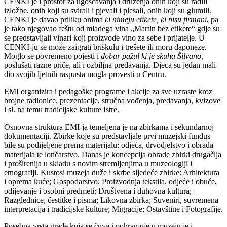
CENKI je i prostor za ugošćavanja i druženja onih koji su radili
izložbe, onih koji su svirali i pjevali i plesali, onih koji su glumili.
CENKI je davao priliku onima
ki nimeju etikete, ki nisu firmani
, pa
je tako njegovao feštu od mladega vina „Martin bez etikete“ gdje su
se predstavljali vinari koji proizvode vino za sebe i prijatelje. U
CENKI-ju se može zaigrati briškulu i trešete ili moru đaponeze.
Moglo se povremeno pojesti i
dobar pažul ki je skuha Šilvano,
poslušati razne priče, ali i ozbiljna predavanja. Djeca su jedan mali
dio svojih ljetnih raspusta mogla provesti u Centru.
EMI organizira i pedagoške programe i akcije za sve uzraste kroz
brojne radionice, prezentacije, stručna vođenja, predavanja, kvizove
i sl. na temu tradicijske kulture Istre.
Osnovna struktura EMI-ja temeljena je na zbirkama i sekundarnoj
dokumentaciji. Zbirke koje su predstavljale prvi muzejski fundus
bile su podijeljene prema materijalu: odjeća, drvodjelstvo i obrada
materijala te lončarstvo. Danas je koncepcija obrade zbirki drugačija
i proširenija u skladu s novim stremljenjima u muzeologiji i
etnografiji. Kustosi muzeja duže i skrbe sljedeće zbirke: Arhitektura
i oprema kuće; Gospodarstvo; Proizvodnja tekstila, odjeće i obuće,
odijevanje i osobni predmeti; Društvena i duhovna kultura;
Razglednice, čestitke i pisma; Likovna zbirka; Suveniri, suvremena
interpretacija i tradicijske kulture; Migracije; Ostavštine i Fotografije.
Posebna vrsta građe koja se čuva i pohranjuje u muzeju je i