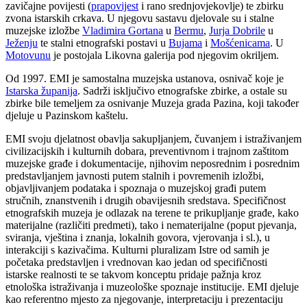
zavičajne povijesti (
prapovijest
i rano srednjovjekovlje) te zbirku
zvona istarskih crkava. U njegovu sastavu djelovale su i stalne
muzejske izložbe
Vladimira Gortana
u
Bermu
,
Jurja Dobrile
u
Ježenju
te stalni etnografski postavi u
Bujama
i
Mošćenicama
. U
Motovunu
je postojala Likovna galerija pod njegovim okriljem.
Od 1997. EMI je samostalna muzejska ustanova, osnivač koje je
Istarska županija
. Sadrži isključivo etnografske zbirke, a ostale su
zbirke bile temeljem za osnivanje Muzeja grada Pazina, koji također
djeluje u Pazinskom kaštelu.
EMI svoju djelatnost obavlja sakupljanjem, čuvanjem i istraživanjem
civilizacijskih i kulturnih dobara, preventivnom i trajnom zaštitom
muzejske građe i dokumentacije, njihovim neposrednim i posrednim
predstavljanjem javnosti putem stalnih i povremenih izložbi,
objavljivanjem podataka i spoznaja o muzejskoj građi putem
stručnih, znanstvenih i drugih obavijesnih sredstava. Specifičnost
etnografskih muzeja je odlazak na terene te prikupljanje građe, kako
materijalne (različiti predmeti), tako i nematerijalne (poput pjevanja,
sviranja, vještina i znanja, lokalnih govora, vjerovanja i sl.), u
interakciji s kazivačima. Kulturni pluralizam Istre od samih je
početaka predstavljen i vrednovan kao jedan od specifičnosti
istarske realnosti te se takvom konceptu pridaje pažnja kroz
etnološka istraživanja i muzeološke spoznaje institucije. EMI djeluje
kao referentno mjesto za njegovanje, interpretaciju i prezentaciju