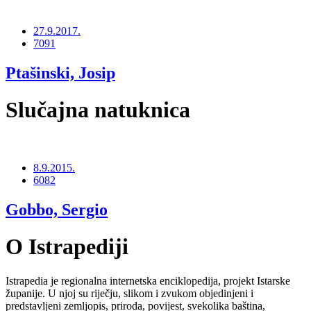
27.9.2017.
7091
Ptašinski, Josip
Slučajna natuknica
8.9.2015.
6082
Gobbo, Sergio
O Istrapediji
Istrapedia je regionalna internetska enciklopedija, projekt Istarske
županije. U njoj su riječju, slikom i zvukom objedinjeni i
predstavljeni zemljopis, priroda, povijest, svekolika baština,