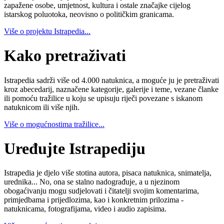
zapažene osobe, umjetnost, kultura i ostale značajke cijelog
istarskog poluotoka, neovisno o političkim granicama.
Više o projektu Istrapedia...
Kako pretraživati
Istrapedia sadrži više od 4.000 natuknica, a moguće ju je pretraživati
kroz abecedarij, naznačene kategorije, galerije i teme, vezane članke
ili pomoću tražilice u koju se upisuju riječi povezane s iskanom
natuknicom ili više njih.
Više o mogućnostima tražilice...
Uređujte Istrapediju
Istrapedia je djelo više stotina autora, pisaca natuknica, snimatelja,
urednika... No, ona se stalno nadograđuje, a u njezinom
obogaćivanju mogu sudjelovati i čitatelji svojim komentarima,
primjedbama i prijedlozima, kao i konkretnim prilozima -
natuknicama, fotografijama, video i audio zapisima.