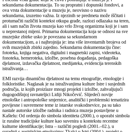
sekundarna dokumentacija. To su propratni i dopunski fondovi, a
ova vrsta dokumentacije u muzeju je, neovisno o nazivu
sekundarna, izuzetno važna. Iz njezinih se predmeta može iščitati i
protumačiti različiti kontekst otkupa građe, razlozi odlazaka na teren,
ali i sam način života muzeja kao vrlo živog organizma koji je i sam
u neprestanoj mijeni. Primarna dokumentacija koja se odnosi na sve
muzejske zbirke usko je povezana sa sekundarnom
dokumentacijom, a i najbrojnija je: ima više inventarnih brojeva od
svih muzejskih zbirki zajedno. Sekundarnu dokumentaciju čine:
fototeka, knjiga negativa, digitalni i magnetski zapisi, videoteka,
fonoteka, hemeroteka, izložbe, posebna događanja, pedagoška
djelatnost, izdavačka djelatnost, medijateka, evidencija terenskih
istraživanja…
EMI razvija dinamičnu djelatnost na temu etnografije, etnologije i
folkloristike. Naglasak je na istraživanjima kulture Istre i susjednih
područja, iz kojih proizlaze mnogi projekti i izložbe, zahvaljujući
dugogodišnjoj ravnateljici Lidiji Nikočević. Slijedeći novije
etnološke i antropološke smjernice, analitički i problemski tematizira
povijesne i suvremene teme iz istarske svakodnevice, pa su tako
nastale autorske izložbe radnika i radnica muzeja postavljene u
Kaštelu: Od ordenja do simbola identiteta (2000.), o uporabi simbola
iz ruralne tradicijske kulture kao suvenira u kontekstu recentne
kulturne identifikacije; Istra – različiti pogledi (2001.–02.), u
suradnji s austrijskim etnolozima; Tkalci u Istri (2004.), projekt o