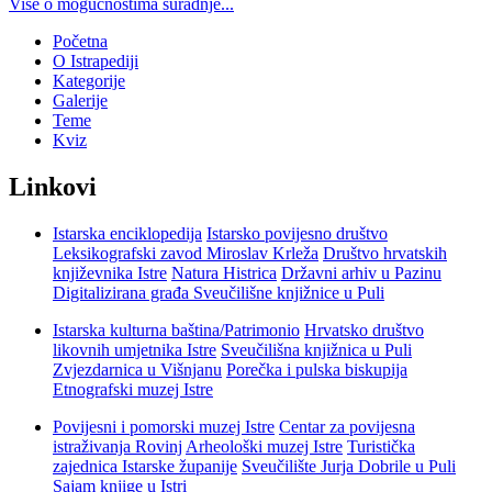
Više o mogućnostima suradnje...
Početna
O Istrapediji
Kategorije
Galerije
Teme
Kviz
Linkovi
Istarska enciklopedija
Istarsko povijesno društvo
Leksikografski zavod Miroslav Krleža
Društvo hrvatskih
književnika Istre
Natura Histrica
Državni arhiv u Pazinu
Digitalizirana građa Sveučilišne knjižnice u Puli
Istarska kulturna baština/Patrimonio
Hrvatsko društvo
likovnih umjetnika Istre
Sveučilišna knjižnica u Puli
Zvjezdarnica u Višnjanu
Porečka i pulska biskupija
Etnografski muzej Istre
Povijesni i pomorski muzej Istre
Centar za povijesna
istraživanja Rovinj
Arheološki muzej Istre
Turistička
zajednica Istarske županije
Sveučilište Jurja Dobrile u Puli
Sajam knjige u Istri