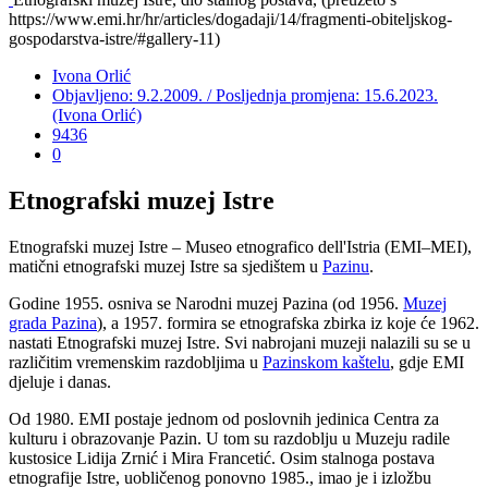
https://www.emi.hr/hr/articles/dogadaji/14/fragmenti-obiteljskog-
gospodarstva-istre/#gallery-11)
Ivona Orlić
Objavljeno: 9.2.2009. / Posljednja promjena: 15.6.2023.
(Ivona Orlić)
9436
0
Etnografski muzej Istre
Etnografski muzej Istre – Museo etnografico dell'Istria (EMI–MEI),
matični etnografski muzej Istre sa sjedištem u
Pazinu
.
Godine 1955. osniva se Narodni muzej Pazina (od 1956.
Muzej
grada Pazina
), a 1957. formira se etnografska zbirka iz koje će 1962.
nastati Etnografski muzej Istre. Svi nabrojani muzeji nalazili su se u
različitim vremenskim razdobljima u
Pazinskom kaštelu
, gdje EMI
djeluje i danas.
Od 1980. EMI postaje jednom od poslovnih jedinica Centra za
kulturu i obrazovanje Pazin. U tom su razdoblju u Muzeju radile
kustosice Lidija Zrnić i Mira Francetić. Osim stalnoga postava
etnografije Istre, uobličenog ponovno 1985., imao je i izložbu