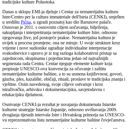
tradicijske kulture Poluotoka.
Danas u sklopu EMI-ja djeluje i Centar za nematerijalnu kulturu
Istre/Centro per la cultura immateriale dell'Istria (CENKI), smješten
u središtu
Pićna
, u zgradi poznatoj kao dio Barunove palače.
Osnovan je 2011. s osnovnim ciljem uočavanja, bilježenja,
sakupljanja i interpretiranja nematerijalne kulture Istre, odnosno
njegovanja žive, još postojeće prakse. Nematerijalna kultura je
uvijek u procesu promjene, ona ne miruje. U svoje strukture kroz
vrijeme i nove sudionike ugrađuje individualne interpretacije
svakodnevice i upravo je iz tog razloga kolaborativni pristup sa
zajednicom, skupinama i pojedincima jedan od najvažnijih
segmenata rada Centra. Centar njeguje elemente kulture koja
propisuje UNESCO-ova konvencija za očuvanje i zaštitu
nematerijalne kulturne baštine, a to su usmena književnost, govori,
glazba, ples, kazalište, običaji, rituali, proslave te tradicijska znanja i
vještine. Osim navedenog, svoje ciljeve ostvaruje i kroz
istraživačku, arhivsku i dokumentacijsku, savjetodavnu i
edukacijsku djelatnost.
Osnivanje CENKI-ja rezultat je usvajanja dokumenata Istarske
kulturne strategije Istarske županije, odnosno uvrštavanja 2009.
dvoglasja tijesnih intervala Istre i Hrvatskog primorja na UNESCO-
vu reprezentativnu listu nematerijalne kulturne baštine čovječanstva.