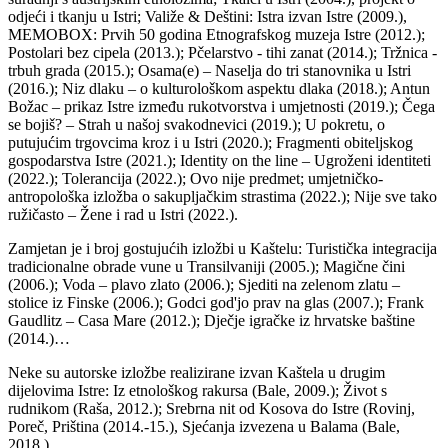
odjeći i tkanju u Istri; Valiže & Deštini: Istra izvan Istre (2009.),
MEMOBOX: Prvih 50 godina Etnografskog muzeja Istre (2012.);
Postolari bez cipela (2013.); Pčelarstvo - tihi zanat (2014.); Tržnica -
trbuh grada (2015.); Osama(e) – Naselja do tri stanovnika u Istri
(2016.); Niz dlaku – o kulturološkom aspektu dlaka (2018.); Antun
Božac – prikaz Istre između rukotvorstva i umjetnosti (2019.); Čega
se bojiš? – Strah u našoj svakodnevici (2019.); U pokretu, o
putujućim trgovcima kroz i u Istri (2020.); Fragmenti obiteljskog
gospodarstva Istre (2021.); Identity on the line – Ugroženi identiteti
(2022.); Tolerancija (2022.); Ovo nije predmet; umjetničko-
antropološka izložba o sakupljačkim strastima (2022.); Nije sve tako
ružičasto – Žene i rad u Istri (2022.).
Zamjetan je i broj gostujućih izložbi u Kaštelu: Turistička integracija
tradicionalne obrade vune u Transilvaniji (2005.); Magične čini
(2006.); Voda – plavo zlato (2006.); Sjediti na zelenom zlatu –
stolice iz Finske (2006.); Godci god'jo prav na glas (2007.); Frank
Gaudlitz – Casa Mare (2012.); Dječje igračke iz hrvatske baštine
(2014.)…
Neke su autorske izložbe realizirane izvan Kaštela u drugim
dijelovima Istre: Iz etnološkog rakursa (Bale, 2009.); Život s
rudnikom (Raša, 2012.); Srebrna nit od Kosova do Istre (Rovinj,
Poreč, Priština (2014.-15.), Sjećanja izvezena u Balama (Bale,
2018.).