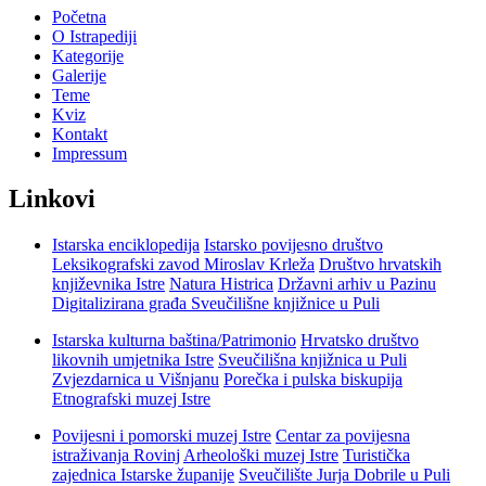
Početna
O Istrapediji
Kategorije
Galerije
Teme
Kviz
Kontakt
Impressum
Linkovi
Istarska enciklopedija
Istarsko povijesno društvo
Leksikografski zavod Miroslav Krleža
Društvo hrvatskih
književnika Istre
Natura Histrica
Državni arhiv u Pazinu
Digitalizirana građa Sveučilišne knjižnice u Puli
Istarska kulturna baština/Patrimonio
Hrvatsko društvo
likovnih umjetnika Istre
Sveučilišna knjižnica u Puli
Zvjezdarnica u Višnjanu
Porečka i pulska biskupija
Etnografski muzej Istre
Povijesni i pomorski muzej Istre
Centar za povijesna
istraživanja Rovinj
Arheološki muzej Istre
Turistička
zajednica Istarske županije
Sveučilište Jurja Dobrile u Puli