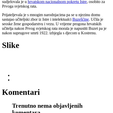
sudjelovala je u
hrvatskom nacionalnom pokretu Istre
, osobito za
Prvoga svjetskog rata.
Prijateljevala je s mnogim narodnjacima pa se u njezinu domu
sastajao učiteljski zbor iz Istre i intelektualci
Buzešćine
. Učila je
seoske žene gospodarstvu i vezu. U vrijeme progona hrvatskih
učitelja nakon Prvog svjetskog rata morala je napustiti Buzet pa je
nakon suprugove smrti 1922. izbjegla s djecom u Kostrenu.
Slike
Komentari
Trenutno nema objavljenih
komentara.