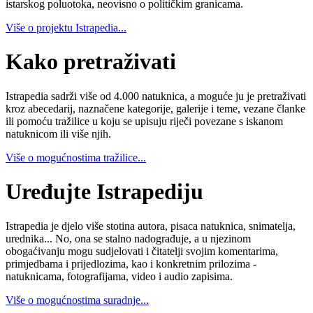
istarskog poluotoka, neovisno o političkim granicama.
Više o projektu Istrapedia...
Kako pretraživati
Istrapedia sadrži više od 4.000 natuknica, a moguće ju je pretraživati
kroz abecedarij, naznačene kategorije, galerije i teme, vezane članke
ili pomoću tražilice u koju se upisuju riječi povezane s iskanom
natuknicom ili više njih.
Više o mogućnostima tražilice...
Uređujte Istrapediju
Istrapedia je djelo više stotina autora, pisaca natuknica, snimatelja,
urednika... No, ona se stalno nadograđuje, a u njezinom
obogaćivanju mogu sudjelovati i čitatelji svojim komentarima,
primjedbama i prijedlozima, kao i konkretnim prilozima -
natuknicama, fotografijama, video i audio zapisima.
Više o mogućnostima suradnje...