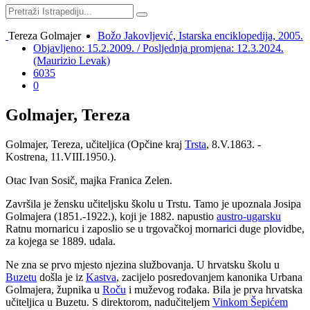
Tereza Golmajer
Božo Jakovljević, Istarska enciklopedija, 2005.
Objavljeno: 15.2.2009. / Posljednja promjena: 12.3.2024.
(Maurizio Levak)
6035
0
Golmajer, Tereza
Golmajer, Tereza, učiteljica (Opčine kraj
Trsta
, 8.V.1863. -
Kostrena, 11.VIII.1950.).
Otac Ivan Sosič, majka Franica Zelen.
Završila je žensku učiteljsku školu u Trstu. Tamo je upoznala Josipa
Golmajera (1851.-1922.), koji je 1882. napustio
austro-ugarsku
Ratnu mornaricu i zaposlio se u trgovačkoj mornarici duge plovidbe,
za kojega se 1889. udala.
Ne zna se prvo mjesto njezina službovanja. U hrvatsku školu u
Buzetu
došla je iz
Kastva
, zacijelo posredovanjem kanonika Urbana
Golmajera, župnika u
Roču
i muževog rođaka. Bila je prva hrvatska
učiteljica u Buzetu. S direktorom, nadučiteljem
Vinkom Šepićem