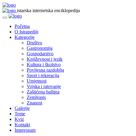
istarska internetska enciklopedija
Početna
O Istrapediji
Kategorije
Društvo
Gastronomija
Gospodarstvo
Književnost i jezik
Kultura i školstvo
Povijesna razdoblja
Sport i rekreacija
Umjetnost
Vojska i ratovanje
Zaštićena baština
Zemljopis
Znanost
Galerije
Teme
Kviz
Kontakt
Impressum