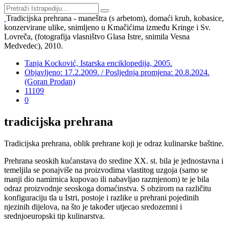
Tradicijska prehrana - maneštra (s arbetom), domaći kruh, kobasice,
konzervirane ulike, snimljeno u Kmačićima između Kringe i Sv.
Lovreča, (fotografija vlasništvo Glasa Istre, snimila Vesna
Medvedec), 2010.
Tanja Kocković, Istarska enciklopedija, 2005.
Objavljeno: 17.2.2009. / Posljednja promjena: 20.8.2024.
(Goran Prodan)
11109
0
tradicijska prehrana
Tradicijska prehrana, oblik prehrane koji je odraz kulinarske baštine.
Prehrana seoskih kućanstava do sredine XX. st. bila je jednostavna i
temeljila se ponajviše na proizvodima vlastitog uzgoja (samo se
manji dio namirnica kupovao ili nabavljao razmjenom) te je bila
odraz proizvodnje seoskoga domaćinstva. S obzirom na različitu
konfiguraciju tla u Istri, postoje i razlike u prehrani pojedinih
njezinih dijelova, na što je također utjecao sredozemni i
srednjoeuropski tip kulinarstva.