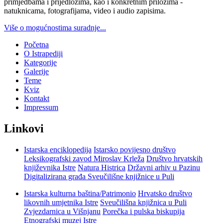
primjedbama i prijedlozima, kao i konkretnim prilozima -
natuknicama, fotografijama, video i audio zapisima.
Više o mogućnostima suradnje...
Početna
O Istrapediji
Kategorije
Galerije
Teme
Kviz
Kontakt
Impressum
Linkovi
Istarska enciklopedija
Istarsko povijesno društvo
Leksikografski zavod Miroslav Krleža
Društvo hrvatskih
književnika Istre
Natura Histrica
Državni arhiv u Pazinu
Digitalizirana građa Sveučilišne knjižnice u Puli
Istarska kulturna baština/Patrimonio
Hrvatsko društvo
likovnih umjetnika Istre
Sveučilišna knjižnica u Puli
Zvjezdarnica u Višnjanu
Porečka i pulska biskupija
Etnografski muzej Istre