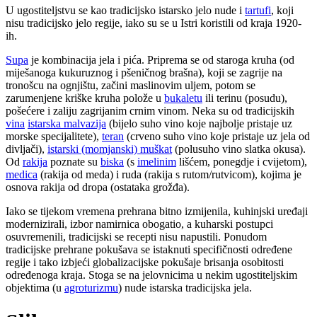
U ugostiteljstvu se kao tradicijsko istarsko jelo nude i
tartufi
, koji
nisu tradicijsko jelo regije, iako su se u Istri koristili od kraja 1920-
ih.
Supa
je kombinacija jela i pića. Priprema se od staroga kruha (od
miješanoga kukuruznog i pšeničnog brašna), koji se zagrije na
tronošcu na ognjištu, začini maslinovim uljem, potom se
zarumenjene kriške kruha polože u
bukaletu
ili terinu (posudu),
pošećere i zaliju zagrijanim crnim vinom. Neka su od tradicijskih
vina
istarska malvazija
(bijelo suho vino koje najbolje pristaje uz
morske specijalitete),
teran
(crveno suho vino koje pristaje uz jela od
divljači),
istarski (momjanski) muškat
(polusuho vino slatka okusa).
Od
rakija
poznate su
biska
(s
imelinim
lišćem, ponegdje i cvijetom),
medica
(rakija od meda) i ruda (rakija s rutom/rutvicom), kojima je
osnova rakija od dropa (ostataka grožđa).
Iako se tijekom vremena prehrana bitno izmijenila, kuhinjski uređaji
modernizirali, izbor namirnica obogatio, a kuharski postupci
osuvremenili, tradicijski se recepti nisu napustili. Ponudom
tradicijske prehrane pokušava se istaknuti specifičnosti određene
regije i tako izbjeći globalizacijske pokušaje brisanja osobitosti
određenoga kraja. Stoga se na jelovnicima u nekim ugostiteljskim
objektima (u
agroturizmu
) nude istarska tradicijska jela.