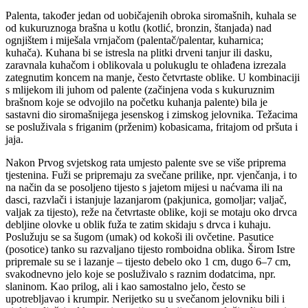
Palenta, također jedan od uobičajenih obroka siromašnih, kuhala se
od kukuruznoga brašna u kotlu (kotlić, bronzin, štanjada) nad
ognjištem i miješala vrnjačom (palentač/palentar, kuharnica;
kuhača). Kuhana bi se istresla na plitki drveni tanjur ili dasku,
zaravnala kuhačom i oblikovala u polukuglu te ohlađena izrezala
zategnutim koncem na manje, često četvrtaste oblike. U kombinaciji
s mlijekom ili juhom od palente (začinjena voda s kukuruznim
brašnom koje se odvojilo na početku kuhanja palente) bila je
sastavni dio siromašnijega jesenskog i zimskog jelovnika. Težacima
se posluživala s friganim (prženim) kobasicama, fritajom od pršuta i
jaja.
Nakon Prvog svjetskog rata umjesto palente sve se više priprema
tjestenina. Fuži se pripremaju za svečane prilike, npr. vjenčanja, i to
na način da se posoljeno tijesto s jajetom mijesi u naćvama ili na
dasci, razvlači i istanjuje lazanjarom (pakjunica, gomoljar; valjač,
valjak za tijesto), reže na četvrtaste oblike, koji se motaju oko drvca
debljine olovke u oblik fuža te zatim skidaju s drvca i kuhaju.
Poslužuju se sa šugom (umak) od kokoši ili ovčetine. Pasutice
(posotice) tanko su razvaljano tijesto romboidna oblika. Širom Istre
pripremale su se i lazanje – tijesto debelo oko 1 cm, dugo 6–7 cm,
svakodnevno jelo koje se posluživalo s raznim dodatcima, npr.
slaninom. Kao prilog, ali i kao samostalno jelo, često se
upotrebljavao i krumpir. Nerijetko su u svečanom jelovniku bili i