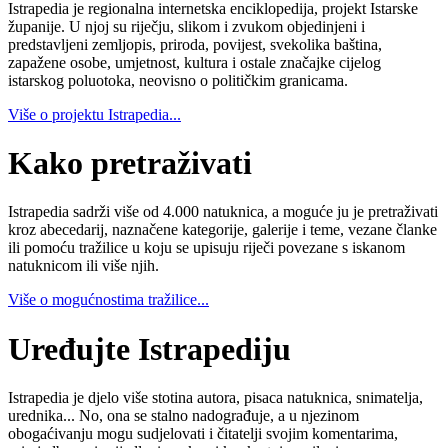
Istrapedia je regionalna internetska enciklopedija, projekt Istarske
županije. U njoj su riječju, slikom i zvukom objedinjeni i
predstavljeni zemljopis, priroda, povijest, svekolika baština,
zapažene osobe, umjetnost, kultura i ostale značajke cijelog
istarskog poluotoka, neovisno o političkim granicama.
Više o projektu Istrapedia...
Kako pretraživati
Istrapedia sadrži više od 4.000 natuknica, a moguće ju je pretraživati
kroz abecedarij, naznačene kategorije, galerije i teme, vezane članke
ili pomoću tražilice u koju se upisuju riječi povezane s iskanom
natuknicom ili više njih.
Više o mogućnostima tražilice...
Uređujte Istrapediju
Istrapedia je djelo više stotina autora, pisaca natuknica, snimatelja,
urednika... No, ona se stalno nadograđuje, a u njezinom
obogaćivanju mogu sudjelovati i čitatelji svojim komentarima,