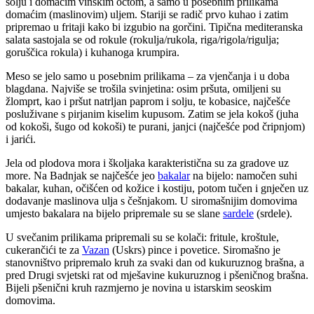
solju i domaćim vinskim octom, a samo u posebnim prilikama
domaćim (maslinovim) uljem. Stariji se radič prvo kuhao i zatim
pripremao u fritaji kako bi izgubio na gorčini. Tipična mediteranska
salata sastojala se od rokule (rokulja/rukola, riga/rigola/rigulja;
goruščica rokula) i kuhanoga krumpira.
Meso se jelo samo u posebnim prilikama – za vjenčanja i u doba
blagdana. Najviše se trošila svinjetina: osim pršuta, omiljeni su
žlomprt, kao i pršut natrljan paprom i solju, te kobasice, najčešće
posluživane s pirjanim kiselim kupusom. Zatim se jela kokoš (juha
od kokoši, šugo od kokoši) te purani, janjci (najčešće pod čripnjom)
i jarići.
Jela od plodova mora i školjaka karakteristična su za gradove uz
more. Na Badnjak se najčešće jeo
bakalar
na bijelo: namočen suhi
bakalar, kuhan, očišćen od kožice i kostiju, potom tučen i gnječen uz
dodavanje maslinova ulja s češnjakom. U siromašnijim domovima
umjesto bakalara na bijelo pripremale su se slane
sardele
(srdele).
U svečanim prilikama pripremali su se kolači: fritule, kroštule,
cukerančići te za
Vazan
(Uskrs) pince i povetice. Siromašno je
stanovništvo pripremalo kruh za svaki dan od kukuruznog brašna, a
pred Drugi svjetski rat od mješavine kukuruznog i pšeničnog brašna.
Bijeli pšenični kruh razmjerno je novina u istarskim seoskim
domovima.