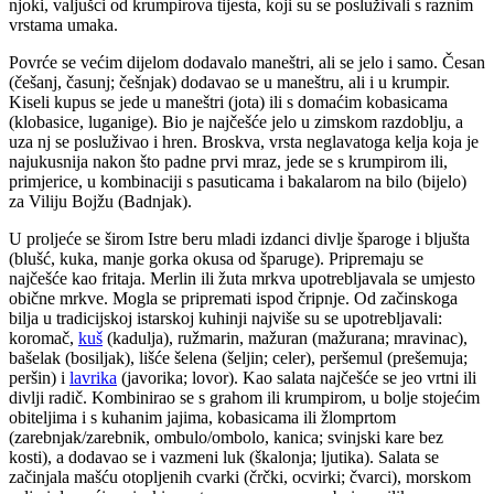
njoki, valjušci od krumpirova tijesta, koji su se posluživali s raznim
vrstama umaka.
Povrće se većim dijelom dodavalo maneštri, ali se jelo i samo. Česan
(češanj, časunj; češnjak) dodavao se u maneštru, ali i u krumpir.
Kiseli kupus se jede u maneštri (jota) ili s domaćim kobasicama
(klobasice, luganige). Bio je najčešće jelo u zimskom razdoblju, a
uza nj se posluživao i hren. Broskva, vrsta neglavatoga kelja koja je
najukusnija nakon što padne prvi mraz, jede se s krumpirom ili,
primjerice, u kombinaciji s pasuticama i bakalarom na bilo (bijelo)
za Viliju Bojžu (Badnjak).
U proljeće se širom Istre beru mladi izdanci divlje šparoge i bljušta
(blušć, kuka, manje gorka okusa od šparuge). Pripremaju se
najčešće kao fritaja. Merlin ili žuta mrkva upotrebljavala se umjesto
obične mrkve. Mogla se pripremati ispod čripnje. Od začinskoga
bilja u tradicijskoj istarskoj kuhinji najviše su se upotrebljavali:
koromač,
kuš
(kadulja), ružmarin, mažuran (mažurana; mravinac),
bašelak (bosiljak), lišće šelena (šeljin; celer), peršemul (prešemuja;
peršin) i
lavrika
(javorika; lovor). Kao salata najčešće se jeo vrtni ili
divlji radič. Kombinirao se s grahom ili krumpirom, u bolje stojećim
obiteljima i s kuhanim jajima, kobasicama ili žlomprtom
(zarebnjak/zarebnik, ombulo/ombolo, kanica; svinjski kare bez
kosti), a dodavao se i vazmeni luk (škalonja; ljutika). Salata se
začinjala mašću otopljenih cvarki (črčki, ocvirki; čvarci), morskom