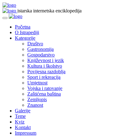
istarska internetska enciklopedija
Početna
O Istrapediji
Kategorije
Društvo
Gastronomija
Gospodarstvo
Književnost i jezik
Kultura i školstvo
Povijesna razdoblja
Sport i rekreacija
Umjetnost
Vojska i ratovanje
Zaštićena baština
Zemljopis
Znanost
Galerije
Teme
Kviz
Kontakt
Impressum