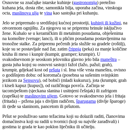
Osnovne su značajke istarske kuhinje (
gastronomija
) pretežno
kuhana jela, dosta ribe, samonikla bilja, uporaba začina, vinskoga
octa,
maslinova ulja
te
vina
kao sastojka pri kuhanju.
Jelo se pripremalo u središnjoj kućnoj prostoriji,
kuhinji ili kužini
, na
otvorenom ognjištu. Za njegovu su se pripremu brinule isključivo
žene. Kuhalo se u keramičkim ili metalnim posudama, obješenima
na komoštre (veruge; lanci), ili u plićim posudama postavljenima na
tronožne stalke. Za pripremu pečenih jela služile su gradele (roštilj),
koje su se postavljale nad žar, zatim
čripnja
(peka) za manje količine
kruha ili meso i kunpir (kumpir, gramper; krumpir). U
svakodnevnom je seoskom jelovniku glavno jelo bila
maneštra
–
gusta juha kojoj su osnovni sastojci fažol (fažo, pažul; grah),
krumpir, gdjekad kost od
pršuta
i sl. Ima više vrsta maneštra, ovisno
o godišnjem dobu: od koromača (posebna sa sušenim svinjskim
jezikom za
Sensovu
), od bobići (mladi kukuruz), jota (krumpir, grah
i kiseli kapuz [kupus]), od različitoga povrća. Začinja se
tacom/peštom (sjeckana slanina i usitnjeni češnjak) ili zafrigom
(zaprška) te
maslinovim uljem
. Gotovo se svakodnevno jela i fritaja
(fritada) – pržena jaja s divljim radičem,
šparugama
(divlje šparoge)
ili rjeđe sa slaninom, pancetom ili pršutom.
Pršut se posluživao samo težacima koji su dolazili raditi, članovima
domaćinstva koji su radili u tvornici (koji su najviše zarađivali) i
gostima iz grada te kao poklon liječniku ili učitelju.