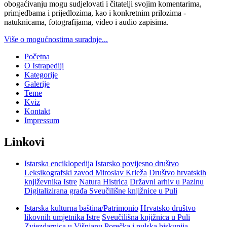
obogaćivanju mogu sudjelovati i čitatelji svojim komentarima,
primjedbama i prijedlozima, kao i konkretnim prilozima -
natuknicama, fotografijama, video i audio zapisima.
Više o mogućnostima suradnje...
Početna
O Istrapediji
Kategorije
Galerije
Teme
Kviz
Kontakt
Impressum
Linkovi
Istarska enciklopedija
Istarsko povijesno društvo
Leksikografski zavod Miroslav Krleža
Društvo hrvatskih
književnika Istre
Natura Histrica
Državni arhiv u Pazinu
Digitalizirana građa Sveučilišne knjižnice u Puli
Istarska kulturna baština/Patrimonio
Hrvatsko društvo
likovnih umjetnika Istre
Sveučilišna knjižnica u Puli
Zvjezdarnica u Višnjanu
Porečka i pulska biskupija