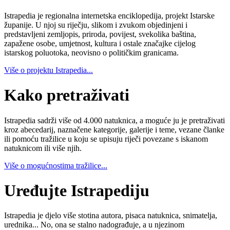
Istrapedia je regionalna internetska enciklopedija, projekt Istarske
županije. U njoj su riječju, slikom i zvukom objedinjeni i
predstavljeni zemljopis, priroda, povijest, svekolika baština,
zapažene osobe, umjetnost, kultura i ostale značajke cijelog
istarskog poluotoka, neovisno o političkim granicama.
Više o projektu Istrapedia...
Kako pretraživati
Istrapedia sadrži više od 4.000 natuknica, a moguće ju je pretraživati
kroz abecedarij, naznačene kategorije, galerije i teme, vezane članke
ili pomoću tražilice u koju se upisuju riječi povezane s iskanom
natuknicom ili više njih.
Više o mogućnostima tražilice...
Uređujte Istrapediju
Istrapedia je djelo više stotina autora, pisaca natuknica, snimatelja,
urednika... No, ona se stalno nadograđuje, a u njezinom