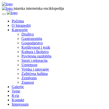
istarska internetska enciklopedija
Početna
O Istrapediji
Kategorije
Društvo
Gastronomija
Gospodarstvo
Književnost i jezik
Kultura i školstvo
Povijesna razdoblja
Sport i rekreacija
Umjetnost
Vojska i ratovanje
Zaštićena baština
Zemljopis
Znanost
Galerije
Teme
Kviz
Kontakt
Impressum