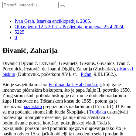
Ivan Grah, Istarska enciklopedija, 2005.
Objavljeno: 12.5.2017. / Posljednja promjena: 25.4.2024.
5225
0
Đivanić, Zaharija
Đivanić (Djivanić, Dzivanić, Givanietz, Givanis, Givanicz, Ivanić,
Perconick, Prstović, de Joanni Digiti), Zaharija (Zacharias),
pićanski
biskup
(Dubrovnik, početkom XVI. st. -
Pićan
, 9.III.1562.).
Bio je savjetnikom cara
Ferdinanda I. Habsburškog
, koji ga je
imenovao pićanskim biskupom, što je papa Julije II. potvrdio 1550.
Zbog siromašnih prihoda biskupije car mu je dodijelio nadarbinu
župe Hrenovice na Tršćanskom krasu do 1555., potom ga je
imenovao
pazinskim
prepozitom s nadarbinom (1555.-61). U Pićnu
su mu podanici siromašnih feuda Škopljaka i
Tupljaka
uskraćivali
podavanja urbarijalne desetine, pa nije imao sredstava za
podmirivanje poreza koruškoj pokrajinskoj vladi. Tada je
pokrajinski porezni ured podmirio njegova dugovanja tako što je
nasilno odveo 15 seljačkih obitelji iz navedenih sela i prodao ih