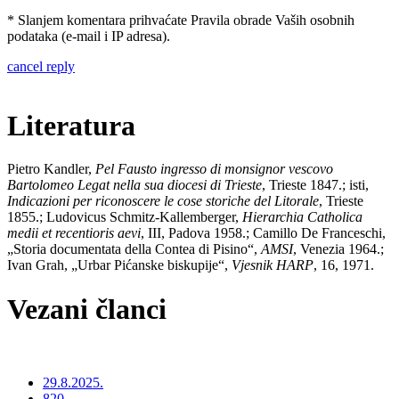
* Slanjem komentara prihvaćate Pravila obrade Vaših osobnih
podataka (e-mail i IP adresa).
cancel reply
Literatura
Pietro Kandler,
Pel Fausto ingresso di monsignor vescovo
Bartolomeo Legat nella sua diocesi di Trieste
, Trieste 1847.; isti,
Indicazioni per riconoscere le cose storiche del Litorale
, Trieste
1855.; Ludovicus Schmitz-Kallemberger,
Hierarchia Catholica
medii et recentioris aevi
, III, Padova 1958.; Camillo De Franceschi,
„Storia documentata della Contea di Pisino“,
AMSI
, Venezia 1964.;
Ivan Grah, „Urbar Pićanske biskupije“,
Vjesnik HARP
, 16, 1971.
Vezani članci
29.8.2025.
820