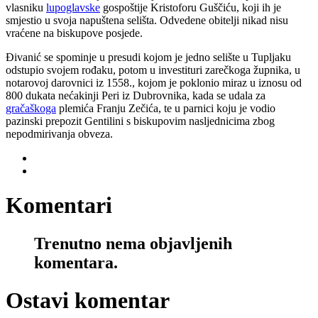
vlasniku
lupoglavske
gospoštije Kristoforu Guščiću, koji ih je
smjestio u svoja napuštena selišta. Odvedene obitelji nikad nisu
vraćene na biskupove posjede.
Đivanić se spominje u presudi kojom je jedno selište u Tupljaku
odstupio svojem rođaku, potom u investituri zarečkoga župnika, u
notarovoj darovnici iz 1558., kojom je poklonio miraz u iznosu od
800 dukata nećakinji Peri iz Dubrovnika, kada se udala za
gračaškoga
plemića Franju Zečića, te u parnici koju je vodio
pazinski prepozit Gentilini s biskupovim nasljednicima zbog
nepodmirivanja obveza.
Komentari
Trenutno nema objavljenih
komentara.
Ostavi komentar