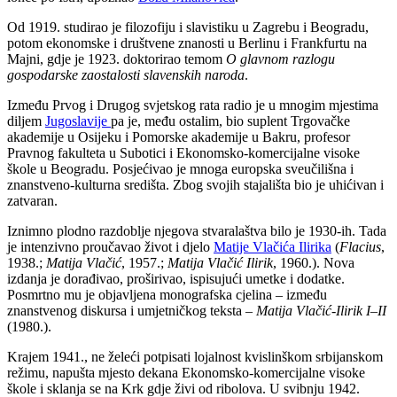
Od 1919. studirao je filozofiju i slavistiku u Zagrebu i Beogradu,
potom ekonomske i društvene znanosti u Berlinu i Frankfurtu na
Majni, gdje je 1923. doktorirao temom
O glavnom razlogu
gospodarske zaostalosti slavenskih naroda
.
Između Prvog i Drugog svjetskog rata radio je u mnogim mjestima
diljem
Jugoslavije
pa je, među ostalim, bio suplent Trgovačke
akademije u Osijeku i Pomorske akademije u Bakru, profesor
Pravnog fakulteta u Subotici i Ekonomsko-komercijalne visoke
škole u Beogradu. Posjećivao je mnoga europska sveučilišna i
znanstveno-kulturna središta. Zbog svojih stajališta bio je uhićivan i
zatvaran.
Iznimno plodno razdoblje njegova stvaralaštva bilo je 1930-ih. Tada
je intenzivno proučavao život i djelo
Matije Vlačića Ilirika
(
Flacius
,
1938.;
Matija Vlačić
, 1957.;
Matija Vlačić Ilirik
, 1960.). Nova
izdanja je dorađivao, proširivao, ispisujući umetke i dodatke.
Posmrtno mu je objavljena monografska cjelina – između
znanstvenog diskursa i umjetničkog teksta –
Matija Vlačić-Ilirik I–II
(1980.).
Krajem 1941., ne želeći potpisati lojalnost kvislinškom srbijanskom
režimu, napušta mjesto dekana Ekonomsko-komercijalne visoke
škole i sklanja se na Krk gdje živi od ribolova. U svibnju 1942.