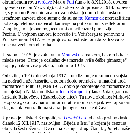
obrambenom rovu
tvrđave
Max u
Puli
(tamo je 8.XI.2018. otvoren
trgovački centar Max City).
Od kolovoza do prosinca
1914. boravio
je, s grupom Premanturaca, u dva pulska i jednom ljubljanskom
istražnom zatvoru zbog sumnje da su na
rtu Kamenjak
prerezali žicu
poljskog telefona i nabacali kamenje na put kamionu s reflektorom.
Zbog toga mu je onemogućem upis u peti razred gimnazije u
Pazinu. U vojnom zatvoru je završio i u Voitsbergu te ponovno u
Puli sredinom 1917. jer je prigovorio nadređenom da zadržava za
sebe najveći komad kruha.
U svibnju 1915. je evakuiran u
Moravsku
s majkom, bakom i dvije
mlađe sestre. Tamo je odslušao dva razreda „više češke gimnazije“
koju je, nakon više prekida, maturirao 1919.
Od svibnja 1916. do svibnja 1917. mobiliziran je u kopnenu vojsku
na području uže Austrije, a potom dobio premještaj u matični ured
mornarice
u Pulu. U jesen 1917. dobio je odobrenje od mornarice za
premještaj u Nakladnu tiskaru
Josip Krmpotić
(danas žuta zgrada na
križanje Rakovčeve
i Zagrebačke ulice).
Tu novu okolnost Mirković
je opisao „kao novinar u uniformi ratne mornarice prikrivenoj kutom
slagara, aktivno radio na stvaranju jugoslavenske države“.
Upravo je u tiskari Krmpotić, za
Hrvatski list
,
objavio prvi novinski
članak 12.XII.1917. naslovljen „Bijeda u Istri“ u kojem je cenzura
obrisala šest rečenica. Dva dana kasnije i drugi članak „Potreba naše