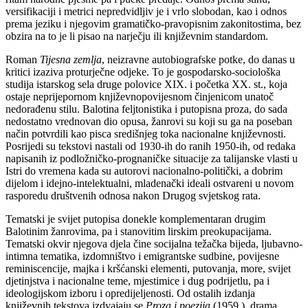
versifikaciji i metrici nepredvidljiv je i vrlo slobodan, kao i odnos
prema jeziku i njegovim gramatičko-pravopisnim zakonitostima, bez
obzira na to je li pisao na narječju ili književnim standardom.
Roman
Tijesna zemlja
, neizravne autobiografske potke, do danas u
kritici izaziva proturječne odjeke. To je gospodarsko-sociološka
studija istarskog sela druge polovice XIX. i početka XX. st., koja
ostaje neprijepornom književnopovijesnom činjenicom unatoč
nedorađenu stilu. Balotina feljtonistika i putopisna proza, do sada
nedostatno vrednovan dio opusa, žanrovi su koji su ga na poseban
način potvrdili kao pisca središnjeg toka nacionalne književnosti.
Posrijedi su tekstovi nastali od 1930-ih do ranih 1950-ih, od redaka
napisanih iz podložničko-prognaničke situacije za talijanske vlasti u
Istri do vremena kada su autorovi nacionalno-politički, a dobrim
dijelom i idejno-intelektualni, mladenački ideali ostvareni u novom
rasporedu društvenih odnosa nakon Drugog svjetskog rata.
Tematski je svijet putopisa donekle komplementaran drugim
Balotinim žanrovima, pa i stanovitim lirskim preokupacijama.
Tematski okvir njegova djela čine socijalna težačka bijeda, ljubavno-
intimna tematika, izdomništvo i emigrantske sudbine, povijesne
reminiscencije, majka i kršćanski elementi, putovanja, more, svijet
djetinjstva i nacionalne teme, mjestimice i dug podrijetlu, pa i
ideologijskom izboru i opredijeljenosti. Od ostalih izdanja
književnih tekstova izdvajaju se
Proza i poezija
(1959.), drama