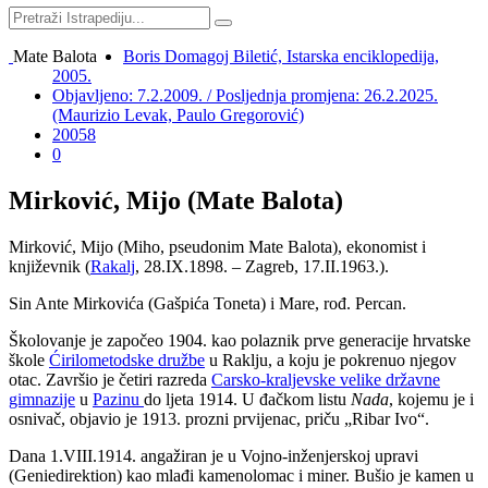
Mate Balota
Boris Domagoj Biletić, Istarska enciklopedija,
2005.
Objavljeno: 7.2.2009. / Posljednja promjena: 26.2.2025.
(Maurizio Levak, Paulo Gregorović)
20058
0
Mirković, Mijo (Mate Balota)
Mirković, Mijo (Miho, pseudonim Mate Balota), ekonomist i
književnik (
Rakalj
, 28.IX.1898. – Zagreb, 17.II.1963.).
Sin Ante Mirkovića (Gašpića Toneta) i Mare, rođ. Percan.
Školovanje je započeo 1904. kao polaznik prve generacije hrvatske
škole
Ćirilometodske družbe
u Raklju, a koju je pokrenuo njegov
otac. Završio je četiri razreda
Carsko-kraljevske velike državne
gimnazije
u
Pazinu
do ljeta 1914. U đačkom listu
Nada
, kojemu je i
osnivač, objavio je 1913. prozni prvijenac, priču „Ribar Ivo“.
Dana 1.VIII.1914. angažiran je u Vojno-inženjerskoj upravi
(Geniedirektion) kao mlađi kamenolomac i miner. Bušio je kamen u