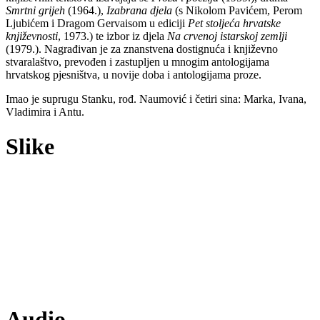
Smrtni grijeh
(1964.),
Izabrana djela
(s Nikolom Pavićem, Perom
Ljubićem i Dragom Gervaisom u ediciji
Pet stoljeća hrvatske
književnosti
, 1973.) te izbor iz djela
Na crvenoj istarskoj zemlji
(1979.). Nagrađivan je za znanstvena dostignuća i književno
stvaralaštvo, prevođen i zastupljen u mnogim antologijama
hrvatskog pjesništva, u novije doba i antologijama proze.
Imao je suprugu Stanku, rođ. Naumović i četiri sina: Marka, Ivana,
Vladimira i Antu.
Slike
Audio