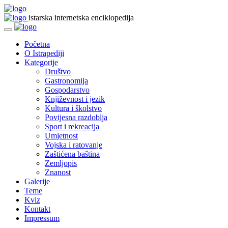
istarska internetska enciklopedija
Početna
O Istrapediji
Kategorije
Društvo
Gastronomija
Gospodarstvo
Književnost i jezik
Kultura i školstvo
Povijesna razdoblja
Sport i rekreacija
Umjetnost
Vojska i ratovanje
Zaštićena baština
Zemljopis
Znanost
Galerije
Teme
Kviz
Kontakt
Impressum