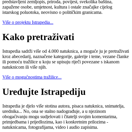
predstavljeni zemljopis, priroda, povijest, svekolika baština,
zapažene osobe, umjetnost, kultura i ostale značajke cijelog
istarskog poluotoka, neovisno o političkim granicama.
Više o projektu Istrapedia...
Kako pretraživati
Istrapedia sadrži više od 4.000 natuknica, a moguće ju je pretraživati
kroz abecedarij, naznačene kategorije, galerije i teme, vezane članke
ili pomoću tražilice u koju se upisuju riječi povezane s iskanom
natuknicom ili više njih.
Više o mogućnostima tražilice...
Uređujte Istrapediju
Istrapedia je djelo više stotina autora, pisaca natuknica, snimatelja,
urednika... No, ona se stalno nadograđuje, a u njezinom
obogaćivanju mogu sudjelovati i čitatelji svojim komentarima,
primjedbama i prijedlozima, kao i konkretnim prilozima -
natuknicama, fotografijama, video i audio zapisima.