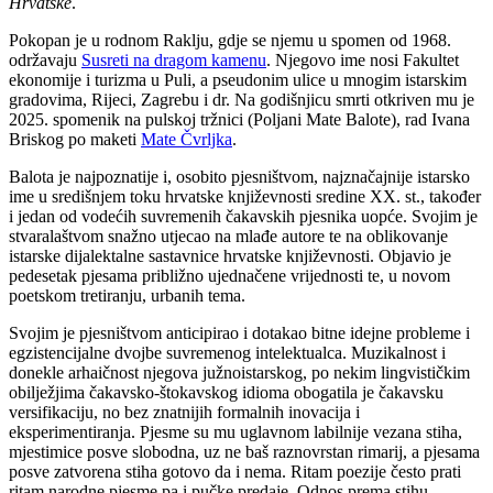
Hrvatske
.
Pokopan je u rodnom Raklju, gdje se njemu u spomen od 1968.
održavaju
Susreti na dragom kamenu
. Njegovo ime nosi Fakultet
ekonomije i turizma u Puli, a pseudonim ulice u mnogim istarskim
gradovima, Rijeci, Zagrebu i dr.
Na godišnjicu smrti otkriven mu je
2025. spomenik na pulskoj tržnici (Poljani Mate Balote), rad Ivana
Briskog po maketi
Mate Čvrljka
.
Balota je najpoznatije i, osobito pjesništvom, najznačajnije istarsko
ime u središnjem toku hrvatske književnosti sredine XX. st., također
i jedan od vodećih suvremenih čakavskih pjesnika uopće. Svojim je
stvaralaštvom snažno utjecao na mlađe autore te na oblikovanje
istarske dijalektalne sastavnice hrvatske književnosti. Objavio je
pedesetak pjesama približno ujednačene vrijednosti te, u novom
poetskom tretiranju, urbanih tema.
Svojim je pjesništvom anticipirao i dotakao bitne idejne probleme i
egzistencijalne dvojbe suvremenog intelektualca. Muzikalnost i
donekle arhaičnost njegova južnoistarskog, po nekim lingvističkim
obilježjima čakavsko-štokavskog idioma obogatila je čakavsku
versifikaciju, no bez znatnijih formalnih inovacija i
eksperimentiranja. Pjesme su mu uglavnom labilnije vezana stiha,
mjestimice posve slobodna, uz ne baš raznovrstan rimarij, a pjesama
posve zatvorena stiha gotovo da i nema. Ritam poezije često prati
ritam narodne pjesme pa i pučke predaje. Odnos prema stihu,