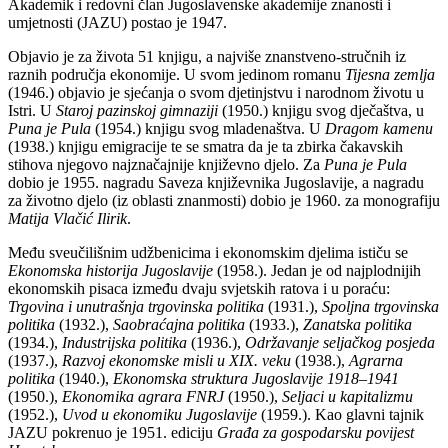
Akademik i redovni član Jugoslavenske akademije znanosti i
umjetnosti (JAZU) postao je 1947.
Objavio je za života 51 knjigu, a najviše znanstveno-stručnih iz
raznih područja ekonomije. U
svom jedinom romanu
Tijesna zemlja
(1946.) objavio je sjećanja o svom djetinjstvu i
narodnom životu u
Istri. U
Staroj pazinskoj gimnaziji
(1950.) knjigu svog dječaštva, u
Puna je Pula
(1954.) knjigu svog mladenaštva. U
Dragom kamenu
(1938.) knjigu emigracije te se smatra da je ta
zbirka čakavskih
stihova njegovo najznačajnije književno djelo. Za
Puna je Pula
dobio je 1955. nagradu Saveza književnika Jugoslavije, a nagradu
za životno djelo (iz oblasti znanmosti) dobio je 1960. za monografiju
Matija Vlačić Ilirik
.
Među sveučilišnim udžbenicima i ekonomskim djelima ističu se
Ekonomska historija Jugoslavije
(1958.). Jedan je od najplodnijih
ekonomskih pisaca između dvaju svjetskih ratova i u poraću:
Trgovina i unutrašnja trgovinska politika
(1931.),
Spoljna trgovinska
politika
(1932.),
Saobraćajna politika
(1933.),
Zanatska politika
(1934.),
Industrijska politika
(1936.),
Održavanje seljačkog posjeda
(1937.),
Razvoj ekonomske misli u XIX. veku
(1938.),
Agrarna
politika
(1940.),
Ekonomska struktura Jugoslavije 1918–1941
(1950.),
Ekonomika agrara FNRJ
(1950.),
Seljaci u kapitalizmu
(1952.),
Uvod u ekonomiku Jugoslavije
(1959.). Kao glavni tajnik
JAZU pokrenuo je 1951. ediciju
Građa za gospodarsku povijest