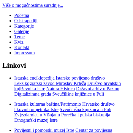
Više o mogućnostima suradnje...
Početna
O Istrapediji
Kategorije
Galerije
Teme
Kviz
Kontakt
Impressum
Linkovi
Istarska enciklopedija
Istarsko povijesno društvo
Leksikografski zavod Miroslav Krleža
Društvo hrvatskih
književnika Istre
Natura Histrica
Državni arhiv u Pazinu
Digitalizirana građa Sveučilišne knjižnice u Puli
Istarska kulturna baština/Patrimonio
Hrvatsko društvo
likovnih umjetnika Istre
Sveučilišna knjižnica u Puli
Zvjezdarnica u Višnjanu
Porečka i pulska biskupija
Etnografski muzej Istre
Povijesni i pomorski muzej Istre
Centar za povijesna