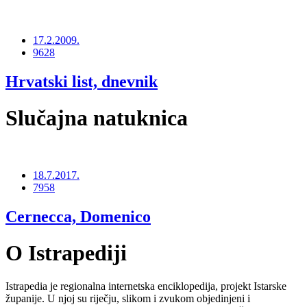
17.2.2009.
9628
Hrvatski list, dnevnik
Slučajna natuknica
18.7.2017.
7958
Cernecca, Domenico
O Istrapediji
Istrapedia je regionalna internetska enciklopedija, projekt Istarske
županije. U njoj su riječju, slikom i zvukom objedinjeni i