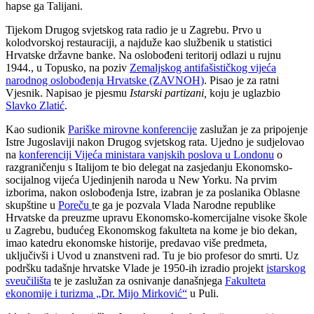
hapse ga Talijani.
Tijekom Drugog svjetskog rata radio je u Zagrebu. Prvo u
kolodvorskoj restauraciji, a najduže kao službenik u statistici
Hrvatske državne banke. Na oslobođeni teritorij odlazi u rujnu
1944., u Topusko, na poziv
Zemaljskog antifašističkog vijeća
narodnog oslobođenja Hrvatske (ZAVNOH)
. Pisao je za ratni
Vjesnik. Napisao je pjesmu
Istarski partizani,
koju je uglazbio
Slavko Zlatić
.
Kao sudionik
Pariške mirovne konferencije
zaslužan je za pripojenje
Istre Jugoslaviji nakon Drugog svjetskog rata. Ujedno je sudjelovao
na
konferenciji Vijeća ministara vanjskih poslova u Londonu
o
razgraničenju s Italijom te bio delegat na zasjedanju Ekonomsko-
socijalnog vijeća Ujedinjenih naroda u New Yorku. Na prvim
izborima, nakon oslobođenja Istre, izabran je za poslanika Oblasne
skupštine u
Poreču
te ga je pozvala Vlada Narodne republike
Hrvatske da preuzme upravu Ekonomsko-komercijalne visoke škole
u Zagrebu, budućeg Ekonomskog fakulteta na kome je bio dekan,
imao katedru ekonomske historije, predavao više predmeta,
uključivši i Uvod u znanstveni rad. Tu je bio profesor do smrti. Uz
podršku tadašnje hrvatske Vlade je 1950-ih izradio projekt
istarskog
sveučilišta
te je zaslužan za osnivanje današnjega
Fakulteta
ekonomije i turizma „Dr. Mijo Mirković“
u Puli.