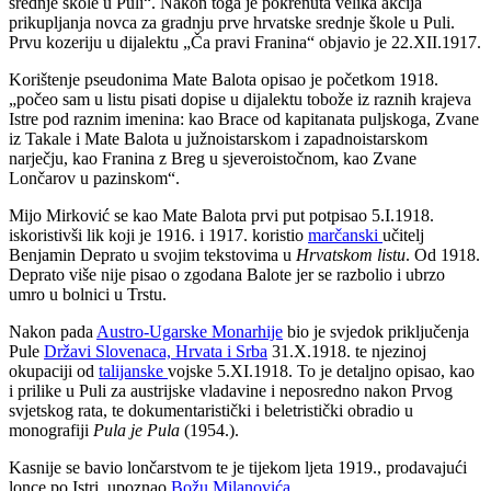
srednje škole u Puli“. Nakon toga je pokrenuta velika akcija
prikupljanja novca za gradnju prve hrvatske srednje škole u Puli.
Prvu kozeriju u dijalektu „Ča pravi Franina“ objavio je 22.XII.1917.
Korištenje pseudonima Mate Balota opisao je početkom 1918.
„počeo sam u listu pisati dopise u dijalektu tobože iz raznih krajeva
Istre pod raznim imenina: kao Brace od kapitanata puljskoga, Zvane
iz Takale i Mate Balota u južnoistarskom i zapadnoistarskom
narječju, kao Franina z Breg u sjeveroistočnom, kao Zvane
Lončarov u pazinskom“.
Mijo Mirković se kao Mate Balota prvi put potpisao 5.I.1918.
iskoristivši lik koji je 1916. i 1917. koristio
marčanski
učitelj
Benjamin Deprato u svojim tekstovima u
Hrvatskom listu
. Od 1918.
Deprato više nije pisao o zgodana Balote jer se razbolio i ubrzo
umro u bolnici u Trstu.
Nakon pada
Austro-Ugarske Monarhije
bio je svjedok priključenja
Pule
Državi Slovenaca, Hrvata i Srba
31.X.1918. te njezinoj
okupaciji od
talijanske
vojske 5.XI.1918. To je detaljno opisao, kao
i p
rilike u Puli za austrijske vladavine i neposredno nakon Prvog
svjetskog rata, te
dokumentaristički i beletristički obradio u
monografiji
Pula je Pula
(1954.).
Kasnije se bavio lončarstvom te je tijekom ljeta 1919., prodavajući
lonce po Istri, upoznao
Božu Milanovića
.