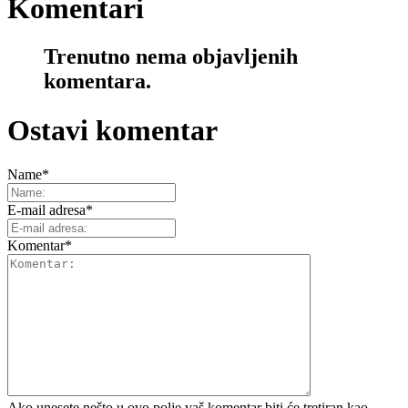
Komentari
Trenutno nema objavljenih
komentara.
Ostavi komentar
Name
*
E-mail adresa
*
Komentar
*
Ako unesete nešto u ovo polje vaš komentar biti će tretiran kao