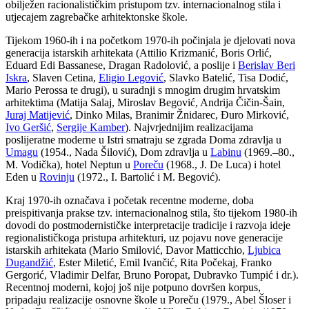
obilježen racionalističkim pristupom tzv. internacionalnog stila i
utjecajem zagrebačke arhitektonske škole.
Tijekom 1960-ih i na početkom 1970-ih počinjala je djelovati nova
generacija istarskih arhitekata (Attilio Krizmanić, Boris Orlić,
Eduard Edi Bassanese, Dragan Radolović, a poslije i
Berislav Beri
Iskra
, Slaven Cetina,
Eligio Legović
, Slavko Batelić, Tisa Dodić,
Mario Perossa te drugi), u suradnji s mnogim drugim hrvatskim
arhitektima (Matija Salaj, Miroslav Begović, Andrija Čičin-Šain,
Juraj Matijević
, Dinko Milas, Branimir Žnidarec, Đuro Mirković,
Ivo Geršić
,
Sergije Kamber
). Najvrjednijim realizacijama
poslijeratne moderne u Istri smatraju se zgrada Doma zdravlja u
Umagu
(1954., Nada Šilović), Dom zdravlja u
Labinu
(1969.–80.,
M. Vodička), hotel Neptun u
Poreču
(1968., J. De Luca) i hotel
Eden u
Rovinju
(1972., I. Bartolić i M. Begović).
Kraj 1970-ih označava i početak recentne moderne, doba
preispitivanja prakse tzv. internacionalnog stila, što tijekom 1980-ih
dovodi do postmodernističke interpretacije tradicije i razvoja ideje
regionalističkoga pristupa arhitekturi, uz pojavu nove generacije
istarskih arhitekata (Mario Smilović, Davor Matticchio,
Ljubica
Dugandžić
, Ester Miletić, Emil Ivančić, Rita Počekaj, Franko
Gergorić, Vladimir Delfar, Bruno Poropat, Dubravko Tumpić i dr.).
Recentnoj moderni, kojoj još nije potpuno dovršen korpus,
pripadaju realizacije osnovne škole u Poreču (1979., Abel Šloser i