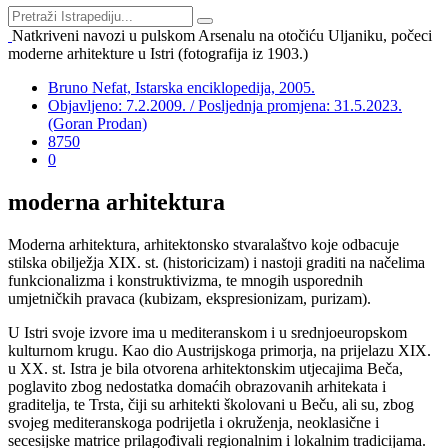
Natkriveni navozi u pulskom Arsenalu na otočiću Uljaniku, počeci
moderne arhitekture u Istri (fotografija iz 1903.)
Bruno Nefat, Istarska enciklopedija, 2005.
Objavljeno: 7.2.2009. / Posljednja promjena: 31.5.2023.
(Goran Prodan)
8750
0
moderna arhitektura
Moderna arhitektura, arhitektonsko stvaralaštvo koje odbacuje
stilska obilježja XIX. st. (historicizam) i nastoji graditi na načelima
funkcionalizma i konstruktivizma, te mnogih usporednih
umjetničkih pravaca (kubizam, ekspresionizam, purizam).
U Istri svoje izvore ima u mediteranskom i u srednjoeuropskom
kulturnom krugu. Kao dio Austrijskoga primorja, na prijelazu XIX.
u XX. st. Istra je bila otvorena arhitektonskim utjecajima Beča,
poglavito zbog nedostatka domaćih obrazovanih arhitekata i
graditelja, te Trsta, čiji su arhitekti školovani u Beču, ali su, zbog
svojeg mediteranskoga podrijetla i okruženja, neoklasične i
secesijske matrice prilagođivali regionalnim i lokalnim tradicijama.