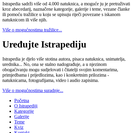
Istrapedia sadrži više od 4.000 natuknica, a moguće ju je pretraživati
kroz abecedarij, naznačene kategorije, galerije i teme, vezane članke
ili pomoću tražilice u koju se upisuju riječi povezane s iskanom
natuknicom ili više njih.
Više o mogućnostima tražilice...
Uređujte Istrapediju
Istrapedia je djelo više stotina autora, pisaca natuknica, snimatelja,
urednika... No, ona se stalno nadograđuje, a u njezinom
obogaćivanju mogu sudjelovati i čitatelji svojim komentarima,
primjedbama i prijedlozima, kao i konkretnim prilozima -
natuknicama, fotografijama, video i audio zapisima.
Više o mogućnostima suradnje...
Početna
O Istrapediji
Kategorije
Galerije
Teme
Kviz
Kontakt