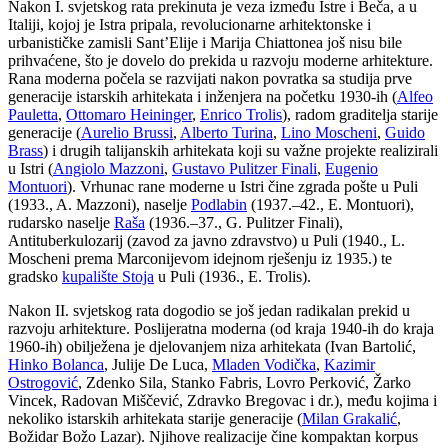
Nakon I. svjetskog rata prekinuta je veza između Istre i Beča, a u
Italiji, kojoj je Istra pripala, revolucionarne arhitektonske i
urbanističke zamisli Sant’Elije i Marija Chiattonea još nisu bile
prihvaćene, što je dovelo do prekida u razvoju moderne arhitekture.
Rana moderna počela se razvijati nakon povratka sa studija prve
generacije istarskih arhitekata i inženjera na početku 1930-ih (
Alfeo
Pauletta
,
Ottomaro Heininger
,
Enrico Trolis
), radom graditelja starije
generacije (
Aurelio Brussi
,
Alberto Turina
,
Lino Moscheni
,
Guido
Brass
) i drugih talijanskih arhitekata koji su važne projekte realizirali
u Istri (
Angiolo Mazzoni
,
Gustavo Pulitzer Finali
,
Eugenio
Montuori
). Vrhunac rane moderne u Istri čine zgrada pošte u Puli
(1933., A. Mazzoni), naselje
Podlabin
(1937.–42., E. Montuori),
rudarsko naselje
Raša
(1936.–37., G. Pulitzer Finali),
Antituberkulozarij (zavod za javno zdravstvo) u Puli (1940., L.
Moscheni prema Marconijevom idejnom rješenju iz 1935.) te
gradsko
kupalište Stoja
u Puli (1936., E. Trolis).
Nakon II. svjetskog rata dogodio se još jedan radikalan prekid u
razvoju arhitekture. Poslijeratna moderna (od kraja 1940-ih do kraja
1960-ih) obilježena je djelovanjem niza arhitekata (Ivan Bartolić,
Hinko Bolanca
, Julije De Luca,
Mladen Vodička
,
Kazimir
Ostrogović
, Zdenko Sila, Stanko Fabris, Lovro Perković, Žarko
Vincek, Radovan Miščević, Zdravko Bregovac i dr.), među kojima i
nekoliko istarskih arhitekata starije generacije (
Milan Grakalić
,
Božidar Božo Lazar). Njihove realizacije čine kompaktan korpus