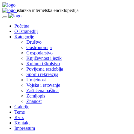
istarska internetska enciklopedija
Početna
O Istrapediji
Kategorije
Društvo
Gastronomija
Gospodarstvo
Književnost i jezik
Kultura i školstvo
Povijesna razdoblja
Sport i rekreacija
Umjetnost
Vojska i ratovanje
Zaštićena baština
Zemljopis
Znanost
Galerije
Teme
Kviz
Kontakt
Impressum