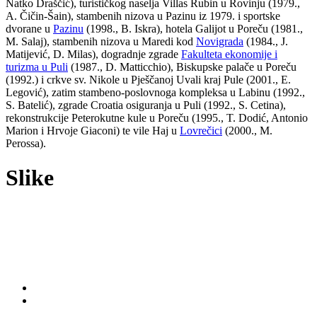
Natko Draščić), turističkog naselja Villas Rubin u Rovinju (1979.,
A. Čičin-Šain), stambenih nizova u Pazinu iz 1979. i sportske
dvorane u
Pazinu
(1998., B. Iskra), hotela Galijot u Poreču (1981.,
M. Salaj), stambenih nizova u Maredi kod
Novigrada
(1984., J.
Matijević, D. Milas), dogradnje zgrade
Fakulteta ekonomije i
turizma u Puli
(1987., D. Matticchio), Biskupske palače u Poreču
(1992.) i crkve sv. Nikole u Pješčanoj Uvali kraj Pule (2001., E.
Legović), zatim stambeno-poslovnoga kompleksa u Labinu (1992.,
S. Batelić), zgrade Croatia osiguranja u Puli (1992., S. Cetina),
rekonstrukcije Peterokutne kule u Poreču (1995., T. Dodić, Antonio
Marion i Hrvoje Giaconi) te vile Haj u
Lovrečici
(2000., M.
Perossa).
Slike