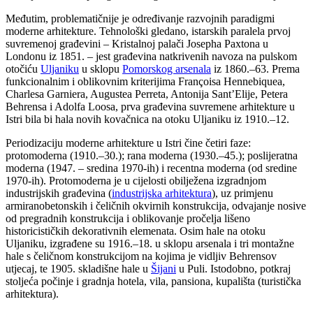
Međutim, problematičnije je određivanje razvojnih paradigmi
moderne arhitekture. Tehnološki gledano, istarskih paralela prvoj
suvremenoj građevini – Kristalnoj palači Josepha Paxtona u
Londonu iz 1851. – jest građevina natkrivenih navoza na pulskom
otočiću
Uljaniku
u sklopu
Pomorskog arsenala
iz 1860.–63. Prema
funkcionalnim i oblikovnim kriterijima Françoisa Hennebiquea,
Charlesa Garniera, Augustea Perreta, Antonija Sant’Elije, Petera
Behrensa i Adolfa Loosa, prva građevina suvremene arhitekture u
Istri bila bi hala novih kovačnica na otoku Uljaniku iz 1910.–12.
Periodizaciju moderne arhitekture u Istri čine četiri faze:
protomoderna (1910.–30.); rana moderna (1930.–45.); poslijeratna
moderna (1947. – sredina 1970-ih) i recentna moderna (od sredine
1970-ih). Protomoderna je u cijelosti obilježena izgradnjom
industrijskih građevina (
industrijska arhitektura
), uz primjenu
armiranobetonskih i čeličnih okvirnih konstrukcija, odvajanje nosive
od pregradnih konstrukcija i oblikovanje pročelja lišeno
historicističkih dekorativnih elemenata. Osim hale na otoku
Uljaniku, izgrađene su 1916.–18. u sklopu arsenala i tri montažne
hale s čeličnom konstrukcijom na kojima je vidljiv Behrensov
utjecaj, te 1905. skladišne hale u
Šijani
u Puli. Istodobno, potkraj
stoljeća počinje i gradnja hotela, vila, pansiona, kupališta (turistička
arhitektura).