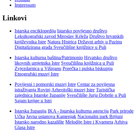
Impressum
Linkovi
Istarska enciklopedija
Istarsko povijesno društvo
Leksikografski zavod Miroslav Krleža
Društvo hrvatskih
književnika Istre
Natura Histrica
Državni arhiv u Pazinu
Digitalizirana građa Sveučilišne knjižnice u Puli
Istarska kulturna baština/Patrimonio
Hrvatsko društvo
likovnih umjetnika Istre
Sveučilišna knjižnica u Puli
Zvjezdarnica u Višnjanu
Porečka i pulska biskupija
Etnografski muzej Istre
Povijesni i pomorski muzej Istre
Centar za povijesna
istraživanja Rovinj
Arheološki muzej Istre
Turistička
zajednica Istarske županije
Sveučilište Jurja Dobrile u Puli
Sajam knjige u Istri
Istarska županija
IKA - Istarska kulturna agencija
Park prirode
Učka
Javna ustanova Kamenjak
Nacionalni park Brijuni
Istarsko narodno kazalište
Melodije Istre i Kvarnera
Arhiva
Glasa Istre