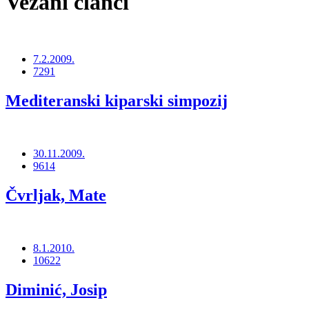
Vezani članci
7.2.2009.
7291
Mediteranski kiparski simpozij
30.11.2009.
9614
Čvrljak, Mate
8.1.2010.
10622
Diminić, Josip