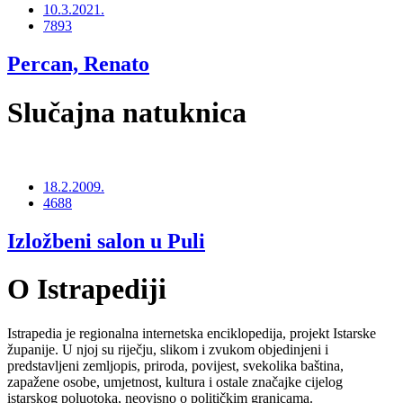
10.3.2021.
7893
Percan, Renato
Slučajna natuknica
18.2.2009.
4688
Izložbeni salon u Puli
O Istrapediji
Istrapedia je regionalna internetska enciklopedija, projekt Istarske
županije. U njoj su riječju, slikom i zvukom objedinjeni i
predstavljeni zemljopis, priroda, povijest, svekolika baština,
zapažene osobe, umjetnost, kultura i ostale značajke cijelog
istarskog poluotoka, neovisno o političkim granicama.