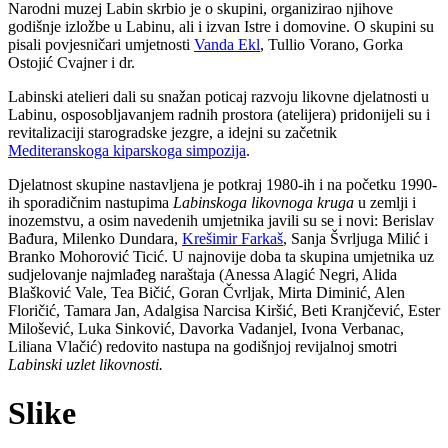
Narodni muzej Labin skrbio je o skupini, organizirao njihove
godišnje izložbe u Labinu, ali i izvan Istre i domovine. O skupini su
pisali povjesničari umjetnosti
Vanda Ekl
, Tullio Vorano, Gorka
Ostojić Cvajner i dr.
Labinski atelieri dali su snažan poticaj razvoju likovne djelatnosti u
Labinu, osposobljavanjem radnih prostora (atelijera) pridonijeli su i
revitalizaciji starogradske jezgre, a idejni su začetnik
Mediteranskoga kiparskoga simpozija
.
Djelatnost skupine nastavljena je potkraj 1980-ih i na početku 1990-
ih sporadičnim nastupima
Labinskoga likovnoga kruga
u zemlji i
inozemstvu, a osim navedenih umjetnika javili su se i novi: Berislav
Bađura, Milenko Dundara,
Krešimir Farkaš
, Sanja Švrljuga Milić i
Branko Mohorović Ticić. U najnovije doba ta skupina umjetnika uz
sudjelovanje najmlađeg naraštaja (Anessa Alagić Negri, Alida
Blašković Vale, Tea Bičić, Goran Čvrljak, Mirta Diminić, Alen
Floričić, Tamara Jan, Adalgisa Narcisa Kiršić, Beti Kranjčević, Ester
Milošević, Luka Sinković, Davorka Vadanjel, Ivona Verbanac,
Liliana Vlačić) redovito nastupa na godišnjoj revijalnoj smotri
Labinski uzlet likovnosti.
Slike