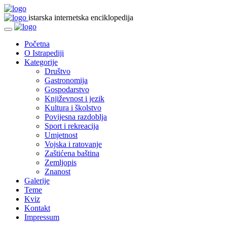
istarska internetska enciklopedija
Početna
O Istrapediji
Kategorije
Društvo
Gastronomija
Gospodarstvo
Književnost i jezik
Kultura i školstvo
Povijesna razdoblja
Sport i rekreacija
Umjetnost
Vojska i ratovanje
Zaštićena baština
Zemljopis
Znanost
Galerije
Teme
Kviz
Kontakt
Impressum