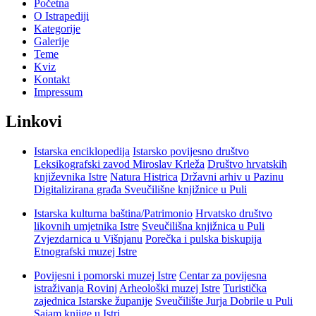
Početna
O Istrapediji
Kategorije
Galerije
Teme
Kviz
Kontakt
Impressum
Linkovi
Istarska enciklopedija
Istarsko povijesno društvo
Leksikografski zavod Miroslav Krleža
Društvo hrvatskih
književnika Istre
Natura Histrica
Državni arhiv u Pazinu
Digitalizirana građa Sveučilišne knjižnice u Puli
Istarska kulturna baština/Patrimonio
Hrvatsko društvo
likovnih umjetnika Istre
Sveučilišna knjižnica u Puli
Zvjezdarnica u Višnjanu
Porečka i pulska biskupija
Etnografski muzej Istre
Povijesni i pomorski muzej Istre
Centar za povijesna
istraživanja Rovinj
Arheološki muzej Istre
Turistička
zajednica Istarske županije
Sveučilište Jurja Dobrile u Puli
Sajam knjige u Istri