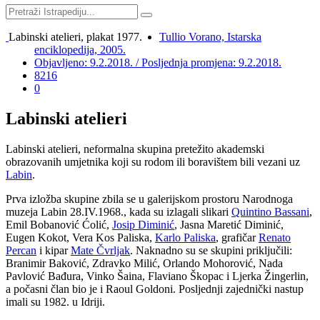
Labinski atelieri, plakat 1977.
Tullio Vorano, Istarska
enciklopedija, 2005.
Objavljeno: 9.2.2018. / Posljednja promjena: 9.2.2018.
8216
0
Labinski atelieri
Labinski atelieri, neformalna skupina pretežito akademski
obrazovanih umjetnika koji su rodom ili boravištem bili vezani uz
Labin
.
Prva izložba skupine zbila se u galerijskom prostoru Narodnoga
muzeja Labin 28.IV.1968., kada su izlagali slikari
Quintino Bassani
,
Emil Bobanović Ćolić,
Josip Diminić
, Jasna Maretić Diminić,
Eugen Kokot, Vera Kos Paliska,
Karlo Paliska
, grafičar
Renato
Percan
i kipar
Mate Čvrljak
. Naknadno su se skupini priključili:
Branimir Baković, Zdravko Milić, Orlando Mohorović, Nada
Pavlović Bađura, Vinko Šaina, Flaviano Škopac i Ljerka Žingerlin,
a počasni član bio je i Raoul Goldoni. Posljednji zajednički nastup
imali su 1982. u Idriji.