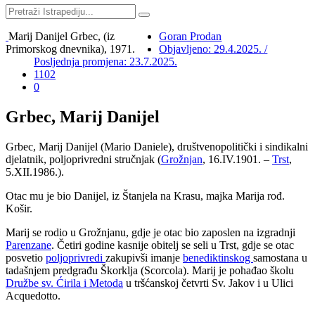
Marij Danijel Grbec, (iz
Goran Prodan
Primorskog dnevnika), 1971.
Objavljeno: 29.4.2025. /
Posljednja promjena: 23.7.2025.
1102
0
Grbec, Marij Danijel
Grbec, Marij Danijel (Mario Daniele), društvenopolitički i sindikalni
djelatnik, poljoprivredni stručnjak (
Grožnjan
, 16.IV.1901. –
Trst
,
5.XII.1986.).
Otac mu je bio Danijel, iz Štanjela na Krasu, majka Marija rođ.
Košir.
Marij se rodio u Grožnjanu, gdje je otac bio zaposlen na izgradnji
Parenzane
. Četiri godine kasnije obitelj se seli u Trst, gdje se otac
posvetio
poljoprivredi
zakupivši imanje
benediktinskog
samostana u
tadašnjem predgrađu Škorklja (Scorcola). Marij je pohađao školu
Družbe sv. Ćirila i Metoda
u tršćanskoj četvrti Sv. Jakov i u Ulici
Acquedotto.