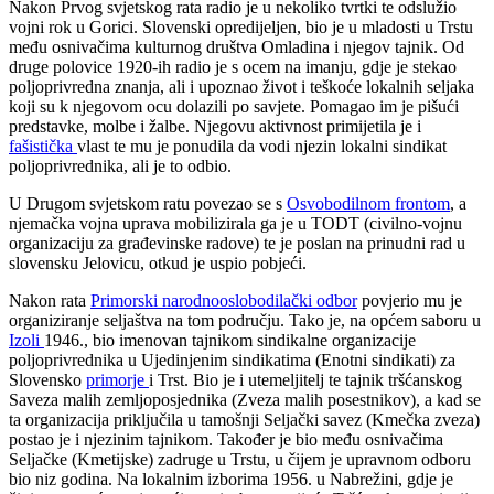
Nakon Prvog svjetskog rata radio je u nekoliko tvrtki te odslužio
vojni rok u Gorici. Slovenski opredijeljen, bio je u mladosti u Trstu
među osnivačima kulturnog društva Omladina i njegov tajnik. Od
druge polovice 1920-ih radio je s ocem na imanju, gdje je stekao
poljoprivredna znanja, ali i upoznao život i teškoće lokalnih seljaka
koji su k njegovom ocu dolazili po savjete. Pomagao im je pišući
predstavke, molbe i žalbe. Njegovu aktivnost primijetila je i
fašistička
vlast te mu je ponudila da vodi njezin lokalni sindikat
poljoprivrednika, ali je to odbio.
U Drugom svjetskom ratu povezao se s
Osvobodilnom frontom
, a
njemačka vojna uprava mobilizirala ga je u TODT (civilno-vojnu
organizaciju za građevinske radove) te je poslan na prinudni rad u
slovensku Jelovicu, otkud je uspio pobjeći.
Nakon rata
Primorski narodnooslobodilački odbor
povjerio mu je
organiziranje seljaštva na tom području. Tako je, na općem saboru u
Izoli
1946., bio imenovan tajnikom sindikalne organizacije
poljoprivrednika u Ujedinjenim sindikatima (Enotni sindikati) za
Slovensko
primorje
i Trst. Bio je i utemeljitelj te tajnik tršćanskog
Saveza malih zemljoposjednika (Zveza malih posestnikov), a kad se
ta organizacija priključila u tamošnji Seljački savez (Kmečka zveza)
postao je i njezinim tajnikom. Također je bio među osnivačima
Seljačke (Kmetijske) zadruge u Trstu, u čijem je upravnom odboru
bio niz godina. Na lokalnim izborima 1956. u Nabrežini, gdje je