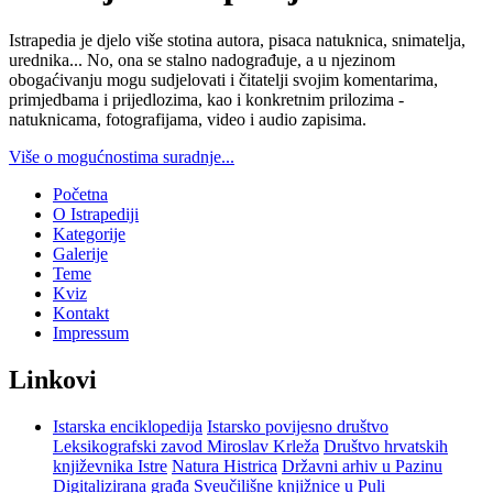
Istrapedia je djelo više stotina autora, pisaca natuknica, snimatelja,
urednika... No, ona se stalno nadograđuje, a u njezinom
obogaćivanju mogu sudjelovati i čitatelji svojim komentarima,
primjedbama i prijedlozima, kao i konkretnim prilozima -
natuknicama, fotografijama, video i audio zapisima.
Više o mogućnostima suradnje...
Početna
O Istrapediji
Kategorije
Galerije
Teme
Kviz
Kontakt
Impressum
Linkovi
Istarska enciklopedija
Istarsko povijesno društvo
Leksikografski zavod Miroslav Krleža
Društvo hrvatskih
književnika Istre
Natura Histrica
Državni arhiv u Pazinu
Digitalizirana građa Sveučilišne knjižnice u Puli