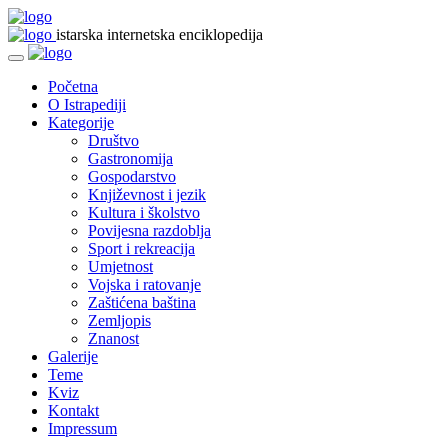
istarska internetska enciklopedija
Početna
O Istrapediji
Kategorije
Društvo
Gastronomija
Gospodarstvo
Književnost i jezik
Kultura i školstvo
Povijesna razdoblja
Sport i rekreacija
Umjetnost
Vojska i ratovanje
Zaštićena baština
Zemljopis
Znanost
Galerije
Teme
Kviz
Kontakt
Impressum