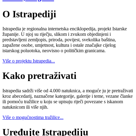
O Istrapediji
Istrapedia je regionalna internetska enciklopedija, projekt Istarske
županije. U njoj su riječju, slikom i zvukom objedinjeni i
predstavljeni zemljopis, priroda, povijest, svekolika baština,
zapažene osobe, umjetnost, kultura i ostale značajke cijelog
istarskog poluotoka, neovisno o političkim granicama.
Više o projektu Istrapedia...
Kako pretraživati
Istrapedia sadrži više od 4.000 natuknica, a moguće ju je pretraživati
kroz abecedarij, naznačene kategorije, galerije i teme, vezane članke
ili pomoću tražilice u koju se upisuju riječi povezane s iskanom
natuknicom ili više njih.
Više o mogućnostima tražilice...
Uređujte Istrapediju