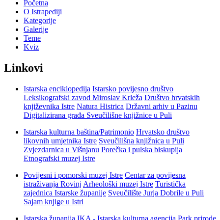
Početna
O Istrapediji
Kategorije
Galerije
Teme
Kviz
Linkovi
Istarska enciklopedija
Istarsko povijesno društvo
Leksikografski zavod Miroslav Krleža
Društvo hrvatskih
književnika Istre
Natura Histrica
Državni arhiv u Pazinu
Digitalizirana građa Sveučilišne knjižnice u Puli
Istarska kulturna baština/Patrimonio
Hrvatsko društvo
likovnih umjetnika Istre
Sveučilišna knjižnica u Puli
Zvjezdarnica u Višnjanu
Porečka i pulska biskupija
Etnografski muzej Istre
Povijesni i pomorski muzej Istre
Centar za povijesna
istraživanja Rovinj
Arheološki muzej Istre
Turistička
zajednica Istarske županije
Sveučilište Jurja Dobrile u Puli
Sajam knjige u Istri
Istarska županija
IKA - Istarska kulturna agencija
Park prirode