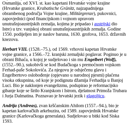
Osmanlija, od XVI. st. kao kapetani Hrvatske vojne krajine
(Hrvatske granice,
Krabatische Gränitz
, najzapadnijega
obrambenog područja Vojne krajine,
Militärgrenze
), pukovnici,
zapovjednici (pod financijskom i vojnom upravom
unutrašnjoaustrijskih zemalja, kojima je pripadao i
austrijski
dio
Istre) u tzv. vanjskoj obrani unutrašnjoaustrijskih zemalja. Godine
1550. podijeljen im je naslov baruna, 1630. grofova, 1653. državnih
knezova.
Herbart VIII.
(1528.–75.), od 1569. vrhovni kapetan Hrvatske
vojne granice, a 1566.–72. kranjski zemaljski poglavar. Poginuo je u
obrani Bihaća, u kojoj je sudjelovao i sin mu
Engelbert (Wolf),
(1552.–90.), sukobivši se kod Budačkoga s premoćnom vojskom
Ferhad-paše Sokolovića. Za njegovu je odsječenu glavu i
Engelbertovo oslobođenje (opjevano u narodnoj pjesmi) plaćena
visoka otkupnina, od koje je podignuta džamija Ferhadija u Banjoj
Luci. Bio je naklonjen evangelizmu, podupirao je reformacijsko
gibanje koje se širilo Kranjskom i Istrom, djelatnost Primoža Trubara
i Jurja Dalmatina. Poznavao je hrvatski jezik i
glagoljicu
.
Andrija (Andreas),
zvan kršćanskim Ahilom (1557.–94.), bio je
kapetan karlovačkih arkebuzira, od 1589. zapovjednik Hrvatske
granice (Karlovačkoga generalata). Sudjelovao u bitki kod Siska
1593.