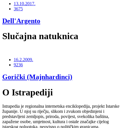
13.10.2017.
3675
Dell'Argento
Slučajna natuknica
16.2.2009.
9236
Gorički (Majnhardinci)
O Istrapediji
Istrapedia je regionalna internetska enciklopedija, projekt Istarske
županije. U njoj su riječju, slikom i zvukom objedinjeni i
predstavljeni zemljopis, priroda, povijest, svekolika baština,
zapažene osobe, umjetnost, kultura i ostale značajke cijelog
istarskog poluotoka, neovisno o političkim granicama.