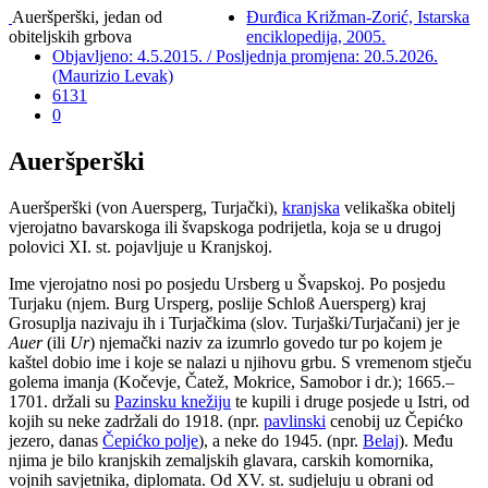
Aueršperški, jedan od
Đurđica Križman-Zorić, Istarska
obiteljskih grbova
enciklopedija, 2005.
Objavljeno: 4.5.2015. / Posljednja promjena: 20.5.2026.
(Maurizio Levak)
6131
0
Aueršperški
Aueršperški (von Auersperg, Turjački),
kranjska
velikaška obitelj
vjerojatno bavarskoga ili švapskoga podrijetla, koja se u drugoj
polovici XI. st. pojavljuje u Kranjskoj.
Ime vjerojatno nosi po posjedu Ursberg u Švapskoj. Po posjedu
Turjaku (njem. Burg Ursperg, poslije Schloß Auersperg) kraj
Grosuplja nazivaju ih i Turjačkima (slov. Turjaški/Turjačani) jer je
Auer
(ili
Ur
) njemački naziv za izumrlo govedo tur po kojem je
kaštel dobio ime i koje se nalazi u njihovu grbu. S vremenom stječu
golema imanja (Kočevje, Čatež, Mokrice, Samobor i dr.); 1665.–
1701. držali su
Pazinsku knežiju
te kupili i druge posjede u Istri, od
kojih su neke zadržali do 1918. (npr.
pavlinski
cenobij uz Čepićko
jezero, danas
Čepićko polje
), a neke do 1945. (npr.
Belaj
). Među
njima je bilo kranjskih zemaljskih glavara, carskih komornika,
vojnih savjetnika, diplomata. Od XV. st. sudjeluju u obrani od