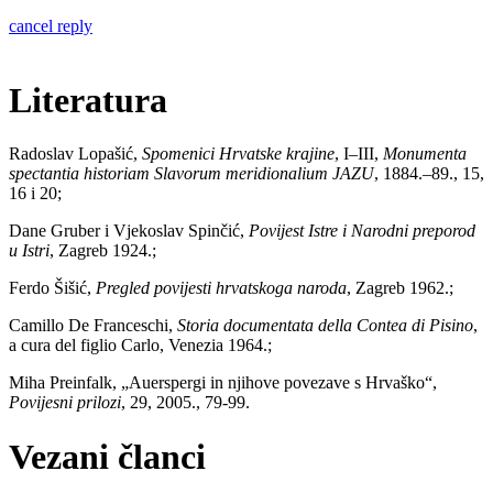
cancel reply
Literatura
Radoslav Lopašić,
Spomenici Hrvatske krajine
, I–III,
Monumenta
spectantia historiam Slavorum meridionalium JAZU
, 1884.–89., 15,
16 i 20;
Dane Gruber i Vjekoslav Spinčić,
Povijest Istre i Narodni preporod
u Istri
, Zagreb 1924.;
Ferdo Šišić,
Pregled povijesti hrvatskoga naroda
, Zagreb 1962.;
Camillo De Franceschi,
Storia documentata della Contea di Pisino
,
a cura del figlio Carlo, Venezia 1964.;
Miha Preinfalk, „Auerspergi in njihove povezave s Hrvaško“,
Povijesni prilozi
, 29, 2005., 79-99.
Vezani članci