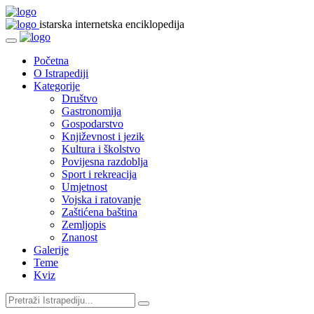
istarska internetska enciklopedija
Početna
O Istrapediji
Kategorije
Društvo
Gastronomija
Gospodarstvo
Književnost i jezik
Kultura i školstvo
Povijesna razdoblja
Sport i rekreacija
Umjetnost
Vojska i ratovanje
Zaštićena baština
Zemljopis
Znanost
Galerije
Teme
Kviz