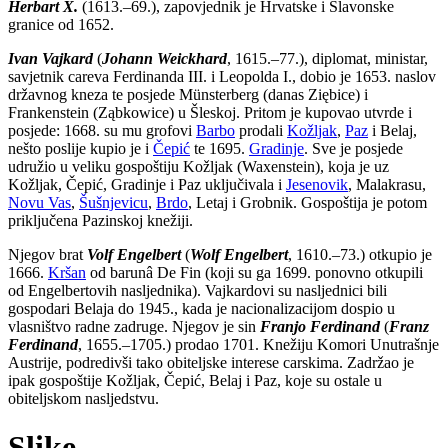
Herbart X.
(1613.–69.), zapovjednik je Hrvatske i Slavonske
granice od 1652.
Ivan Vajkard
(
Johann Weickhard
, 1615.–77.), diplomat, ministar,
savjetnik careva Ferdinanda III. i Leopolda I., dobio je 1653. naslov
državnog kneza te posjede Münsterberg (danas Ziębice) i
Frankenstein (Ząbkowice) u Šleskoj. Pritom je kupovao utvrde i
posjede: 1668. su mu grofovi
Barbo
prodali
Kožljak
,
Paz
i Belaj,
nešto poslije kupio je i
Čepić
te 1695.
Gradinje
. Sve je posjede
udružio u veliku gospoštiju Kožljak (Waxenstein), koja je uz
Kožljak, Čepić, Gradinje i Paz uključivala i
Jesenovik
, Malakrasu,
Novu Vas
,
Šušnjevicu
,
Brdo
, Letaj i Grobnik. Gospoštija je potom
priključena Pazinskoj knežiji.
Njegov brat
Volf Engelbert
(
Wolf Engelbert
, 1610.–73.) otkupio je
1666.
Kršan
od barunâ De Fin (koji su ga 1699. ponovno otkupili
od Engelbertovih nasljednika). Vajkardovi su nasljednici bili
gospodari Belaja do 1945., kada je nacionalizacijom dospio u
vlasništvo radne zadruge. Njegov je sin
Franjo Ferdinand
(
Franz
Ferdinand
, 1655.–1705.) prodao 1701. Knežiju Komori Unutrašnje
Austrije, podredivši tako obiteljske interese carskima. Zadržao je
ipak gospoštije Kožljak, Čepić, Belaj i Paz, koje su ostale u
obiteljskom nasljedstvu.
Slike