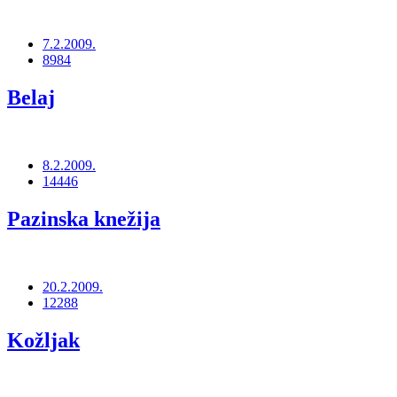
7.2.2009.
8984
Belaj
8.2.2009.
14446
Pazinska knežija
20.2.2009.
12288
Kožljak