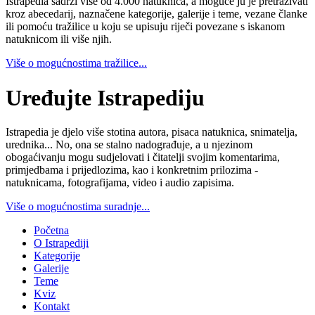
Istrapedia sadrži više od 4.000 natuknica, a moguće ju je pretraživati
kroz abecedarij, naznačene kategorije, galerije i teme, vezane članke
ili pomoću tražilice u koju se upisuju riječi povezane s iskanom
natuknicom ili više njih.
Više o mogućnostima tražilice...
Uređujte Istrapediju
Istrapedia je djelo više stotina autora, pisaca natuknica, snimatelja,
urednika... No, ona se stalno nadograđuje, a u njezinom
obogaćivanju mogu sudjelovati i čitatelji svojim komentarima,
primjedbama i prijedlozima, kao i konkretnim prilozima -
natuknicama, fotografijama, video i audio zapisima.
Više o mogućnostima suradnje...
Početna
O Istrapediji
Kategorije
Galerije
Teme
Kviz
Kontakt