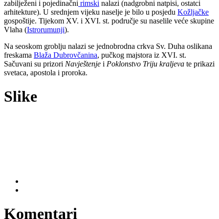
zabilježeni i pojedinačni
rimski
nalazi (nadgrobni natpisi, ostatci
arhitekture). U srednjem vijeku naselje je bilo u posjedu
Kožljačke
gospoštije. Tijekom XV. i XVI. st. područje su naselile veće skupine
Vlaha (
Istrorumunji
).
Na seoskom groblju nalazi se jednobrodna crkva Sv. Duha oslikana
freskama
Blaža Dubrovčanina
, pučkog majstora iz XVI. st.
Sačuvani su prizori
Navještenje
i
Poklonstvo Triju kraljeva
te prikazi
svetaca, apostola i proroka.
Slike
Komentari