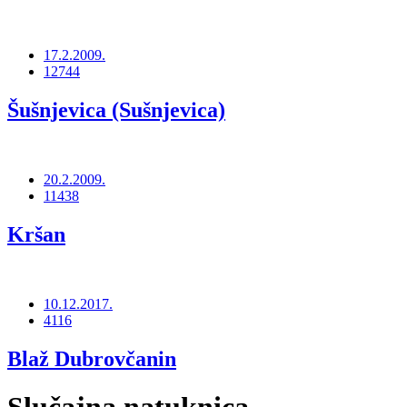
17.2.2009.
12744
Šušnjevica (Sušnjevica)
20.2.2009.
11438
Kršan
10.12.2017.
4116
Blaž Dubrovčanin