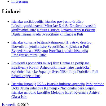
Impressum
Linkovi
Istarska enciklopedija
Istarsko povijesno društvo
Leksikografski zavod Miroslav Krleža
Društvo hrvatskih
književnika Istre
Natura Histrica
Državni arhiv u Pazinu
Digitalizirana građa Sveučilišne knjižnice u Puli
Istarska kulturna baština/Patrimonio
Hrvatsko društvo
likovnih umjetnika Istre
Sveučilišna knjižnica u Puli
Zvjezdarnica u Višnjanu
Porečka i pulska biskupija
Etnografski muzej Istre
Povijesni i pomorski muzej Istre
Centar za povijesna
istraživanja Rovinj
Arheološki muzej Istre
Turistička
zajednica Istarske županije
Sveučilište Jurja Dobrile u Puli
Sajam knjige u Istri
Istarska županija
IKA - Istarska kulturna agencija
Park prirode
Učka
Javna ustanova Kamenjak
Nacionalni park Brijuni
Istarsko narodno kazalište
Melodije Istre i Kvarnera
Arhiva
Glasa Istre
Istrapedia
© 2019