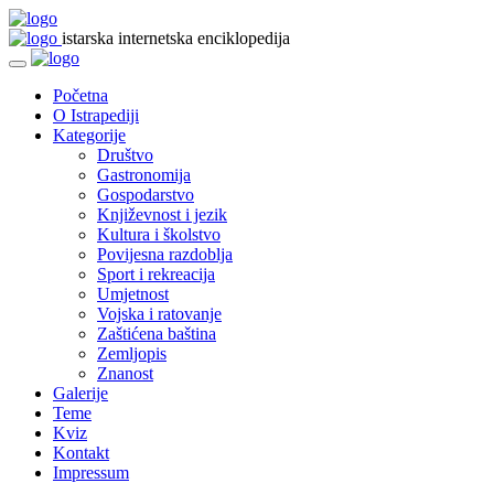
istarska internetska enciklopedija
Početna
O Istrapediji
Kategorije
Društvo
Gastronomija
Gospodarstvo
Književnost i jezik
Kultura i školstvo
Povijesna razdoblja
Sport i rekreacija
Umjetnost
Vojska i ratovanje
Zaštićena baština
Zemljopis
Znanost
Galerije
Teme
Kviz
Kontakt
Impressum