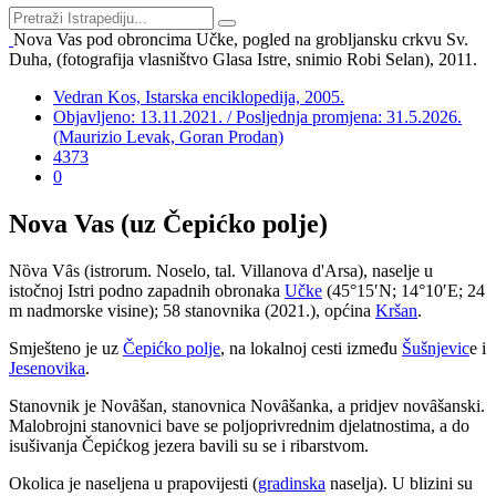
Nova Vas pod obroncima Učke, pogled na grobljansku crkvu Sv.
Duha, (fotografija vlasništvo Glasa Istre, snimio Robi Selan), 2011.
Vedran Kos, Istarska enciklopedija, 2005.
Objavljeno: 13.11.2021. / Posljednja promjena: 31.5.2026.
(Maurizio Levak, Goran Prodan)
4373
0
Nova Vas (uz Čepićko polje)
N
ȍ
va V
ȃ
s (istrorum. Noselo, tal. Villanova d'Arsa), naselje u
istočnoj Istri podno zapadnih obronaka
Učke
(45°15′N; 14°10′E; 24
m nadmorske visine); 58 stanovnika (2021.), općina
Kršan
.
Smješteno je uz
Čepićko polje
, na lokalnoj cesti između
Šušnjevic
e i
Jesenovika
.
Stanovnik je Nov
ȃ
šan, stanovnica Nov
ȃ
šanka, a pridjev nov
ȃ
šanski.
Malobrojni stanovnici bave se poljoprivrednim djelatnostima, a do
isušivanja Čepićkog jezera bavili su se i ribarstvom.
Okolica je naseljena u prapovijesti (
gradinska
naselja). U blizini su