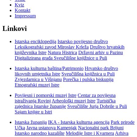
Kviz
Kontakt
Impressum
Linkovi
Istarska enciklopedija
Istarsko povijesno društvo
Leksikografski zavod Miroslav Krleža
Društvo hrvatskih
književnika Istre
Natura Histrica
Državni arhiv u Pazinu
Digitalizirana građa Sveučilišne knjižnice u Puli
Istarska kulturna baština/Patrimonio
Hrvatsko društvo
likovnih umjetnika Istre
Sveučilišna knjižnica u Puli
Zvjezdarnica u Višnjanu
Porečka i pulska biskupija
Etnografski muzej Istre
Povijesni i pomorski muzej Istre
Centar za povijesna
istraživanja Rovinj
Arheološki muzej Istre
Turistička
zajednica Istarske županije
Sveučilište Jurja Dobrile u Puli
Sajam knjige u Istri
Istarska županija
IKA - Istarska kulturna agencija
Park prirode
Učka
Javna ustanova Kamenjak
Nacionalni park Brijuni
Istarsko narodno kazalište
Melodije Istre i Kvarnera
Arhiva