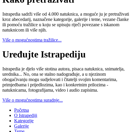
Istrapedia sadrži više od 4.000 natuknica, a moguće ju je pretraživati
kroz abecedarij, naznačene kategorije, galerije i teme, vezane članke
ili pomoću tražilice u koju se upisuju riječi povezane s iskanom
natuknicom ili više njih.
Više o mogućnostima tražilice...
Uređujte Istrapediju
Istrapedia je djelo više stotina autora, pisaca natuknica, snimatelja,
urednika... No, ona se stalno nadograđuje, a u njezinom
obogaćivanju mogu sudjelovati i čitatelji svojim komentarima,
primjedbama i prijedlozima, kao i konkretnim prilozima -
natuknicama, fotografijama, video i audio zapisima.
Više o mogućnostima suradnje...
Početna
O Istrapediji
Kategorije
Galerije
Teme