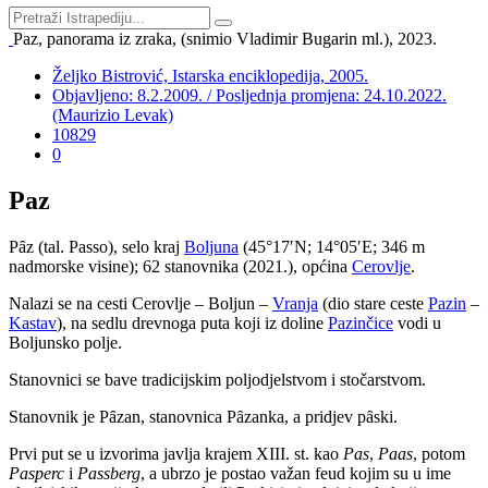
Paz, panorama iz zraka, (snimio Vladimir Bugarin ml.), 2023.
Željko Bistrović, Istarska enciklopedija, 2005.
Objavljeno: 8.2.2009. / Posljednja promjena: 24.10.2022.
(Maurizio Levak)
10829
0
Paz
Pȃz (tal. Passo), selo kraj
Boljuna
(45°17′N; 14°05′E; 346 m
nadmorske visine); 62 stanovnika (2021.), općina
Cerovlje
.
Nalazi se na cesti Cerovlje – Boljun –
Vranja
(dio stare ceste
Pazin
–
Kastav
), na sedlu drevnoga puta koji iz doline
Pazinčice
vodi u
Boljunsko polje.
Stanovnici se bave tradicijskim poljodjelstvom i stočarstvom.
Stanovnik je Pȃzan, stanovnica Pȃzanka, a pridjev pȃski.
Prvi put se u izvorima javlja krajem XIII. st. kao
Pas
,
Paas
, potom
Pasperc
i
Passberg
, a ubrzo je postao važan feud kojim su u ime