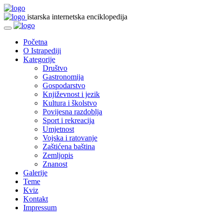
istarska internetska enciklopedija
Početna
O Istrapediji
Kategorije
Društvo
Gastronomija
Gospodarstvo
Književnost i jezik
Kultura i školstvo
Povijesna razdoblja
Sport i rekreacija
Umjetnost
Vojska i ratovanje
Zaštićena baština
Zemljopis
Znanost
Galerije
Teme
Kviz
Kontakt
Impressum