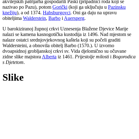
akvilejskih patrijarha gospodarili Paski (pripadnici roda koji se
nazivao po Pazu), potom
Gorički
(koji ga uključuju u
Pazinsku
knežiju
), a od 1374.
Habsburgovci
. Oni ga daju na upravu
obiteljima
Walderstein
,
Barbo
i
Auersperg
.
U barokiziranoj župnoj crkvi Uznesenja Blažene Djevice Marije
nalazi se kamena kasnogotička kustodija iz 1496. Nad mjestom se
nalaze ostatci srednjovjekovnog kaštela koji su počeli graditi
Waldersteini, a obnovila obitelj Barbo (1570.). U izvorno
dvoapsidnoj grobljanskoj crkvi sv. Vida djelomično su očuvane
zidne slike majstora
Alberta
iz 1461.
Prijestolje milosti
i
Bogorodica
s Djetetom
.
Slike