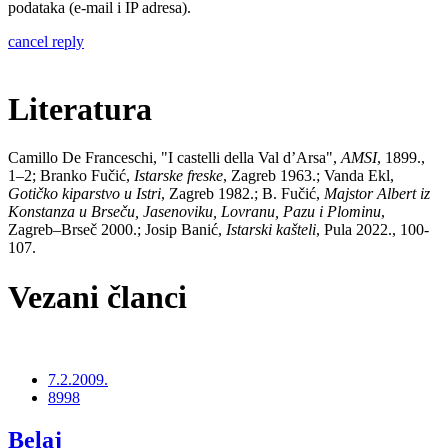
podataka (e-mail i IP adresa).
cancel reply
Literatura
Camillo De Franceschi, "I castelli della Val d’Arsa",
AMSI
, 1899.,
1–2; Branko Fučić,
Istarske freske
, Zagreb 1963.; Vanda Ekl,
Gotičko kiparstvo u Istri
, Zagreb 1982.; B. Fučić,
Majstor Albert iz
Konstanza u Brseču, Jasenoviku, Lovranu, Pazu i Plominu
,
Zagreb–Brseč 2000.; Josip Banić,
Istarski kašteli
, Pula 2022., 100-
107.
Vezani članci
7.2.2009.
8998
Belaj