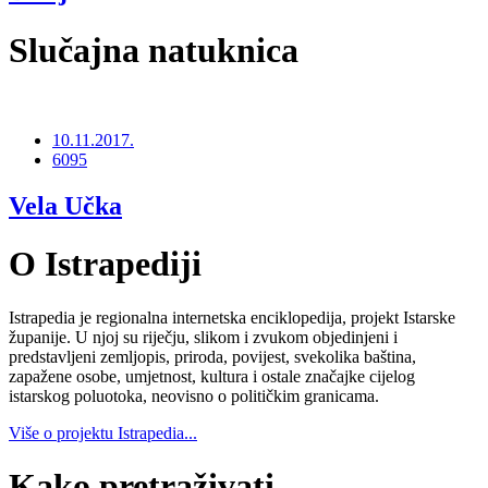
Slučajna natuknica
10.11.2017.
6095
Vela Učka
O Istrapediji
Istrapedia je regionalna internetska enciklopedija, projekt Istarske
županije. U njoj su riječju, slikom i zvukom objedinjeni i
predstavljeni zemljopis, priroda, povijest, svekolika baština,
zapažene osobe, umjetnost, kultura i ostale značajke cijelog
istarskog poluotoka, neovisno o političkim granicama.
Više o projektu Istrapedia...
Kako pretraživati