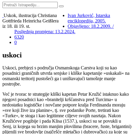
Uskok, ilustracija Christiana
Ivan Jurković, Istarska
Gottfrieda Heinricha Geißlera
enciklopedija, 2005.
iz 18. ili 19. st.
Objavljeno: 18.2.2009. /
Posljednja promjena: 13.2.2024.
6320
0
uskoci
Uskoci, prebjezi s područja Osmanskoga Carstva koji su kao
posadnici graničnih utvrda senjske i kliške kapetanije »uskakali« na
osmanski teritorij pustošeći ga i uništavajući tamošnje manje
postrojbe.
Već je tvorac te strategije kliški kapetan Petar Kružić istaknuo kako
njegovi posadnici kao »branitelji kršćanstva pred Turcima« u
nedostatku logističke i novčane potpore kralja Ferdinanda moraju
»sve koji žive iza planine«, tj. sve podanike Porte, tretirati kao
»Turke«, te stoga i kao legitimne ciljeve svojih nasrtaja. Nakon
Kružićeve pogibije i pada Klisa (1537.), uskoci su se povukli u
Senj, iz kojega su brzim manjim plovilima (bracere, fuste, brigantini)
plijenili sve brodovlje (najčešće mletačko i dubrovačko) za koje su