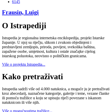
6145
Frausin, Luigi
O Istrapediji
Istrapedia je regionalna internetska enciklopedija, projekt Istarske
županije. U njoj su riječju, slikom i zvukom objedinjeni i
predstavljeni zemljopis, priroda, povijest, svekolika baština,
zapažene osobe, umjetnost, kultura i ostale značajke cijelog
istarskog poluotoka, neovisno o političkim granicama.
Više o projektu Istrapedia...
Kako pretraživati
Istrapedia sadrži više od 4.000 natuknica, a moguće ju je pretraživati
kroz abecedarij, naznačene kategorije, galerije i teme, vezane članke
ili pomoću tražilice u koju se upisuju riječi povezane s iskanom
natuknicom ili više njih.
Više o mogućnostima tražilice...