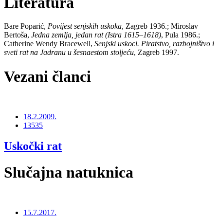
Literatura
Bare Poparić,
Povijest senjskih uskoka
, Zagreb 1936.; Miroslav
Bertoša,
Jedna zemlja, jedan rat (Istra 1615–1618)
, Pula 1986.;
Catherine Wendy Bracewell,
Senjski uskoci. Piratstvo, razbojništvo i
sveti rat na Jadranu u šesnaestom stoljeću
, Zagreb 1997.
Vezani članci
18.2.2009.
13535
Uskočki rat
Slučajna natuknica
15.7.2017.