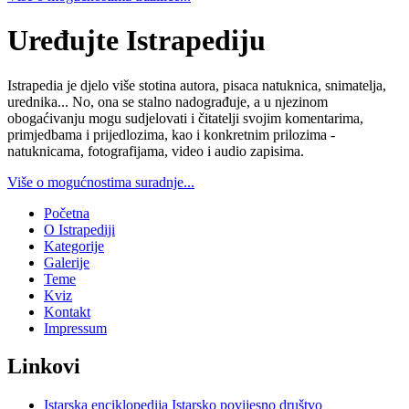
Uređujte Istrapediju
Istrapedia je djelo više stotina autora, pisaca natuknica, snimatelja,
urednika... No, ona se stalno nadograđuje, a u njezinom
obogaćivanju mogu sudjelovati i čitatelji svojim komentarima,
primjedbama i prijedlozima, kao i konkretnim prilozima -
natuknicama, fotografijama, video i audio zapisima.
Više o mogućnostima suradnje...
Početna
O Istrapediji
Kategorije
Galerije
Teme
Kviz
Kontakt
Impressum
Linkovi
Istarska enciklopedija
Istarsko povijesno društvo