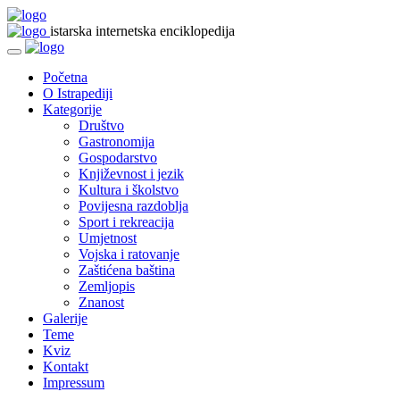
istarska internetska enciklopedija
Početna
O Istrapediji
Kategorije
Društvo
Gastronomija
Gospodarstvo
Književnost i jezik
Kultura i školstvo
Povijesna razdoblja
Sport i rekreacija
Umjetnost
Vojska i ratovanje
Zaštićena baština
Zemljopis
Znanost
Galerije
Teme
Kviz
Kontakt
Impressum