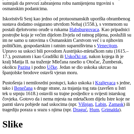
sumnjali da prevozi zabranjenu robu namijenjenu trgovini s
osmanskim podanicima.
Iskoristivši Senj kao jedno od protuosmanskih uporišta obrambenog
sustava dodatno osigurano utvrdom Nehaj (1558.), s vremenom su
postali djelotvorno oruđe u rukama
Habsburgovaca
. Kao pripadnici
postrojbe koja je većim dijelom živjela od ratnog plijena, poslužili su
im ne samo u ratovima s Osmanskim Carstvom već i u njihovim
političkim, gospodarskim i ratnim suparništvima s
Venecijom
.
Upravo su uskoci bili povodom Austrijsko-mletačkom ratu (1615.–
17.), poznatom i kao Gradiški ili
Uskočki rat
, nakon kojega ih je
kralj Matija II. na traženje Mlečana raselio u Otočac, Žumberak,
okolicu
Pazina
i podno
Učke
. Jedan se dio uskoka ukrcao na
španjolske brodove ostavši vjeran moru.
Pustošenja i nemilosrdni postupci, kako uskoka i
Kraljevaca
s jedne,
tako i
Benečana
s druge strane, za trajanja tog rata (završen u Istri
tek u srpnju 1618.) ostavili su trajne posljedice u svijesti istarskog
čovjeka. Gotovo da i nema mjesta na mletačkom dijelu Istre koje ne
pamti slavu pobjede nad uskocima (npr.
Višnjan
,
Labin
,
Zamask
) ili
tragediju poraza u srazu s njima (npr.
Draguć
,
Hum
,
Grimalda
).
Slike