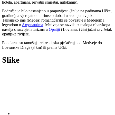
hotela, apartmani, privatni smještaj, autokamp).
Područje je bilo nastanjeno u prapovijesti (špilje na padinama Učke,
gradine), a vjerojatno i u rimsko doba i u srednjem vijeku.
Talijansko ime (Medea) romantičarski se povezuje s Medejom i
legendom o
Argonautima
. Medveja se razvila iz maloga ribarskoga
naselja s razvojem turizma u
Opatiji
i Lovranu, i čini južni završetak
opatijske rivijere.
Popularna su tamošnja rekreacijska pješačenja od Medveje do
Lovranske Drage (3 km) ili prema Učki.
Slike