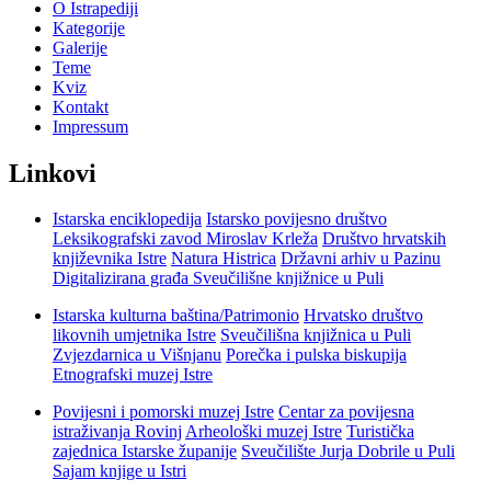
O Istrapediji
Kategorije
Galerije
Teme
Kviz
Kontakt
Impressum
Linkovi
Istarska enciklopedija
Istarsko povijesno društvo
Leksikografski zavod Miroslav Krleža
Društvo hrvatskih
književnika Istre
Natura Histrica
Državni arhiv u Pazinu
Digitalizirana građa Sveučilišne knjižnice u Puli
Istarska kulturna baština/Patrimonio
Hrvatsko društvo
likovnih umjetnika Istre
Sveučilišna knjižnica u Puli
Zvjezdarnica u Višnjanu
Porečka i pulska biskupija
Etnografski muzej Istre
Povijesni i pomorski muzej Istre
Centar za povijesna
istraživanja Rovinj
Arheološki muzej Istre
Turistička
zajednica Istarske županije
Sveučilište Jurja Dobrile u Puli
Sajam knjige u Istri