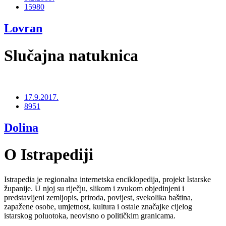
15980
Lovran
Slučajna natuknica
17.9.2017.
8951
Dolina
O Istrapediji
Istrapedia je regionalna internetska enciklopedija, projekt Istarske
županije. U njoj su riječju, slikom i zvukom objedinjeni i
predstavljeni zemljopis, priroda, povijest, svekolika baština,
zapažene osobe, umjetnost, kultura i ostale značajke cijelog
istarskog poluotoka, neovisno o političkim granicama.