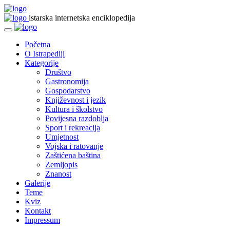
istarska internetska enciklopedija
Početna
O Istrapediji
Kategorije
Društvo
Gastronomija
Gospodarstvo
Književnost i jezik
Kultura i školstvo
Povijesna razdoblja
Sport i rekreacija
Umjetnost
Vojska i ratovanje
Zaštićena baština
Zemljopis
Znanost
Galerije
Teme
Kviz
Kontakt
Impressum