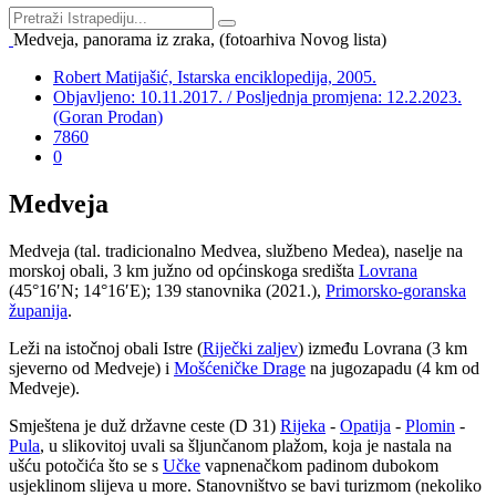
Medveja, panorama iz zraka, (fotoarhiva Novog lista)
Robert Matijašić, Istarska enciklopedija, 2005.
Objavljeno: 10.11.2017. / Posljednja promjena: 12.2.2023.
(Goran Prodan)
7860
0
Medveja
Medveja (tal. tradicionalno Medvea, službeno Medea), naselje na
morskoj obali, 3 km južno od općinskoga središta
Lovrana
(45°16′N; 14°16′E); 139 stanovnika (2021.),
Primorsko-goranska
županija
.
Leži na istočnoj obali Istre (
Riječki zaljev
) između Lovrana (3 km
sjeverno od Medveje) i
Mošćeničke Drage
na jugozapadu (4 km od
Medveje).
Smještena je duž državne ceste (D 31)
Rijeka
-
Opatija
-
Plomin
-
Pula
, u slikovitoj uvali sa šljunčanom plažom, koja je nastala na
ušću potočića što se s
Učke
vapnenačkom padinom dubokom
usjeklinom slijeva u more. Stanovništvo se bavi turizmom (nekoliko