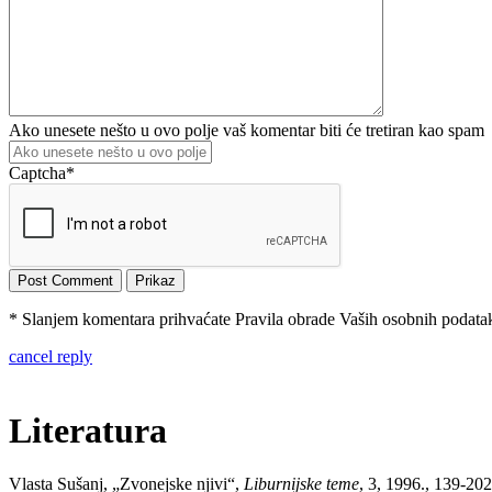
Ako unesete nešto u ovo polje vaš komentar biti će tretiran kao spam
Captcha
*
* Slanjem komentara prihvaćate Pravila obrade Vaših osobnih podataka
cancel reply
Literatura
Vlasta Sušanj, „Zvonejske njivi“,
Liburnijske teme
, 3, 1996., 139-202