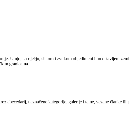
anije. U njoj su riječju, slikom i zvukom objedinjeni i predstavljeni zem
tičkim granicama.
kroz abecedarij, naznačene kategorije, galerije i teme, vezane članke ili