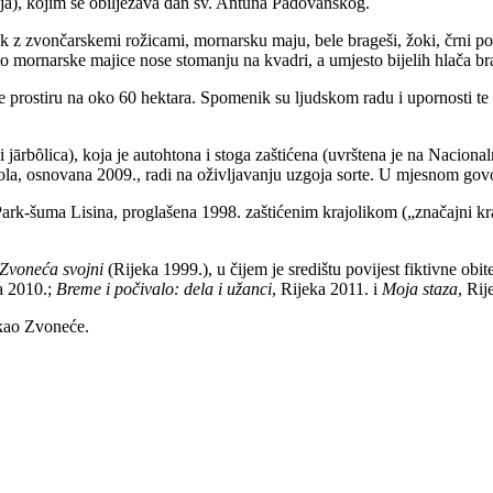
nja), kojim se obilježava dan sv. Antuna Padovanskog.
z zvončarskemi rožicami, mornarsku maju, bele brageši, žoki, črni post
 mornarske majice nose stomanju na kvadri, a umjesto bijelih hlača brag
e se prostiru na oko 60 hektara. Spomenik su ljudskom radu i upornosti 
 jārbȏlica), koja je autohtona i stoga zaštićena (uvrštena je na Nacional
ola, osnovana 2009., radi na oživljavanju uzgoja sorte. U mjesnom gov
rk-šuma Lisina, proglašena 1998. zaštićenim krajolikom („značajni kra
Zvoneća svojni
(Rijeka 1999.), u čijem je središtu povijest fiktivne obi
a 2010.;
Breme i počivalo: dela i užanci
, Rijeka 2011. i
Moja staza
, Rij
kao Zvoneće.