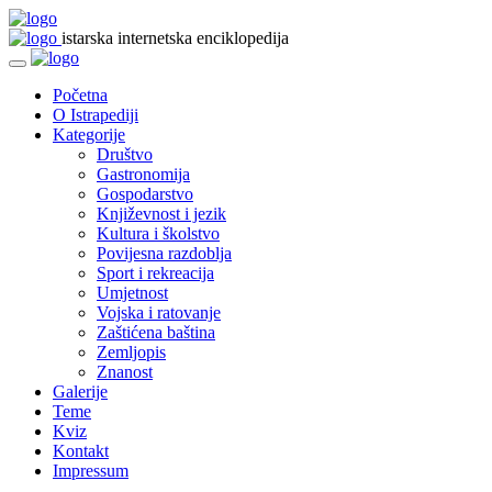
istarska internetska enciklopedija
Početna
O Istrapediji
Kategorije
Društvo
Gastronomija
Gospodarstvo
Književnost i jezik
Kultura i školstvo
Povijesna razdoblja
Sport i rekreacija
Umjetnost
Vojska i ratovanje
Zaštićena baština
Zemljopis
Znanost
Galerije
Teme
Kviz
Kontakt
Impressum