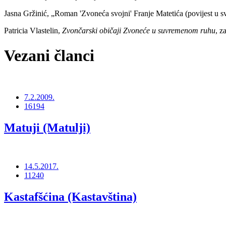
Jasna Gržinić, „Roman 'Zvoneća svojni' Franje Matetića (povijest u s
Patricia Vlastelin,
Zvončarski običaji Zvoneće u suvremenom ruhu
, z
Vezani članci
7.2.2009.
16194
Matuji (Matulji)
14.5.2017.
11240
Kastafšćina (Kastavština)