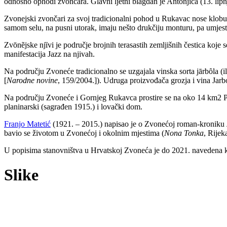
odnosno ophodi zvončara. Glavni ljetni blagdan je Antonjica (13. lip
Zvonejski zvončari za svoj tradicionalni pohod u Rukavac nose klobuk 
samom selu, na pusni utorak, imaju nešto drukčiju monturu, pa umjesto
Zvōnẽjske njȉvi je područje brojnih terasastih zemljišnih čestica koj
manifestacija Jazz na njivah.
Na području Zvoneće tradicionalno se uzgajala vinska sorta jārbȏla (ili
[
Narodne novine
, 159/2004.]). Udruga proizvođača grozja i vina Jarb
Na području Zvoneće i Gornjeg Rukavca prostire se na oko 14 km2 Pa
planinarski (sagrađen 1915.) i lovački dom.
Franjo Matetić
(1921. – 2015.) napisao je o Zvonećoj roman-kroniku
bavio se životom u Zvonećoj i okolnim mjestima (
Nona Tonka
, Rijek
U popisima stanovništva u Hrvatskoj Zvoneća je do 2021. navedena 
Slike