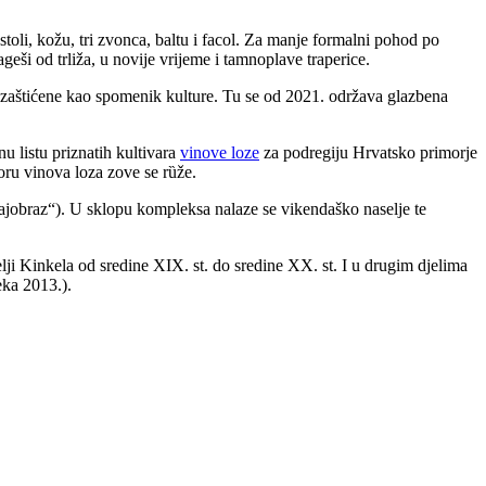
oli, kožu, tri zvonca, baltu i facol. Za manje formalni pohod po
eši od trliža, u novije vrijeme i tamnoplave traperice.
te zaštićene kao spomenik kulture. Tu se od 2021. održava glazbena
nu listu priznatih kultivara
vinove loze
za podregiju Hrvatsko primorje
oru vinova loza zove se rȕže.
jobraz“). U sklopu kompleksa nalaze se vikendaško naselje te
telji Kinkela od sredine XIX. st. do sredine XX. st. I u drugim djelima
eka 2013.).