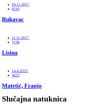
10.11.2017.
9216
Rukavac
11.11.2017.
7138
Lisina
14.4.2023.
3625
Matetić, Franjo
Slučajna natuknica