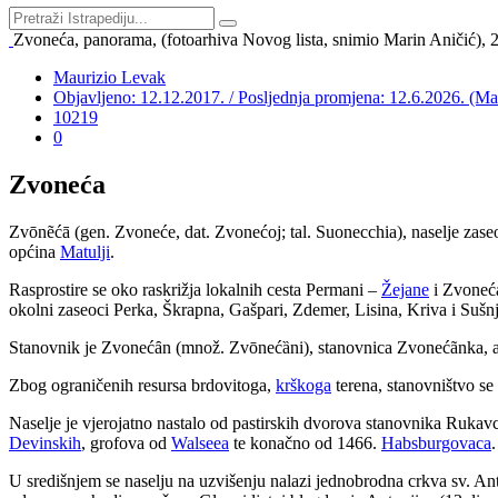
Zvoneća, panorama, (fotoarhiva Novog lista, snimio Marin Aničić), 
Maurizio Levak
Objavljeno: 12.12.2017. / Posljednja promjena: 12.6.2026. (M
10219
0
Zvoneća
Zvōnẽćā (gen. Zvoneće, dat. Zvonećoj; tal. Suonecchia), naselje zas
općina
Matulji
.
Rasprostire se oko raskrižja lokalnih cesta Permani –
Žejane
i Zvoneć
okolni zaseoci Perka, Škrapna, Gašpari, Zdemer, Lisina, Kriva i Sušnj
Stanovnik je Zvonećȃn (množ. Zvōnećȁni), stanovnica Zvonećãnka, a 
Zbog ograničenih resursa brdovitoga,
krškoga
terena, stanovništvo s
Naselje je vjerojatno nastalo od pastirskih dvorova stanovnika Rukavca
Devinskih
, grofova od
Walseea
te konačno od 1466.
Habsburgovaca
U središnjem se naselju na uzvišenju nalazi jednobrodna crkva sv. Ant