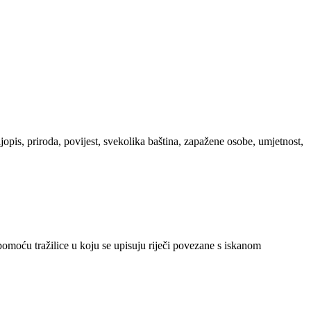
ljopis, priroda, povijest, svekolika baština, zapažene osobe, umjetnost,
 pomoću tražilice u koju se upisuju riječi povezane s iskanom