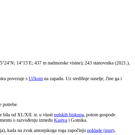
5°24′N; 14°15′E; 437 m nadmorske visine); 243 stanovnika (2021.),
toku povezuje s
Učkom
na zapadu. Uz središnje naselje, čine ga i
e potrebe.
bila od XI./XII. st. u vlasti
pulskih biskupa
, potom gospode
kumentu o razvođenju između
Kastva
i Gotnika.
čnja), kada na zvuk antonjskoga roga započinju
poklade (pust)
,