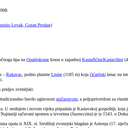
2008.
aurizio Levak, Goran Prodan)
eočnoga tipa na
Opatijskome
krasu u zapadnoj
Kastafšćini/Kastavštini
(4
a –
Rukavac
, podno planine
Lisine
(1185 m) koja
ćićarijski
lanac na is
i.
pridjev zvōnẽjskī.
e tradicionalno bavilo uglavnom
stočarstvom
, a poljoprivredom za vlastit
. U srednjem i novom vijeku pripadala je Kastavskoj gospoštiji, koja je 
. Najstariji sačuvani spomen u izvorima (
Suonecziza
) je iz 1543. u Do
una opata iz XIX. st. Središnji zvonejski blagdan je Antonja (17. sije