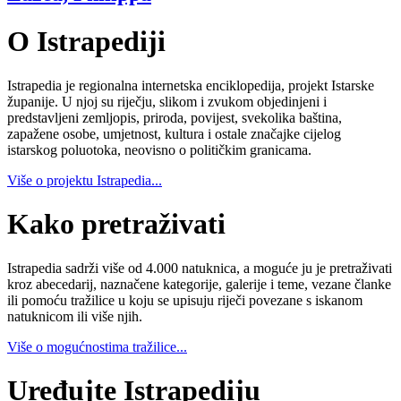
O Istrapediji
Istrapedia je regionalna internetska enciklopedija, projekt Istarske
županije. U njoj su riječju, slikom i zvukom objedinjeni i
predstavljeni zemljopis, priroda, povijest, svekolika baština,
zapažene osobe, umjetnost, kultura i ostale značajke cijelog
istarskog poluotoka, neovisno o političkim granicama.
Više o projektu Istrapedia...
Kako pretraživati
Istrapedia sadrži više od 4.000 natuknica, a moguće ju je pretraživati
kroz abecedarij, naznačene kategorije, galerije i teme, vezane članke
ili pomoću tražilice u koju se upisuju riječi povezane s iskanom
natuknicom ili više njih.
Više o mogućnostima tražilice...
Uređujte Istrapediju