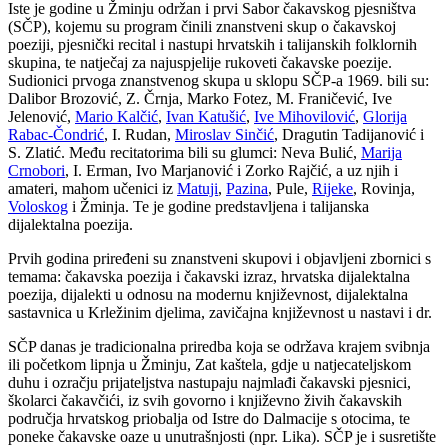
Iste je godine u Žminju održan i prvi Sabor čakavskog pjesništva
(SČP), kojemu su program činili znanstveni skup o čakavskoj
poeziji, pjesnički recital i nastupi hrvatskih i talijanskih folklornih
skupina, te natječaj za najuspjelije rukoveti čakavske poezije.
Sudionici prvoga znanstvenog skupa u sklopu SČP-a 1969. bili su:
Dalibor Brozović, Z. Črnja, Marko Fotez, M. Franičević, Ive
Jelenović,
Mario Kalčić
,
Ivan Katušić
,
Ive Mihovilović
,
Glorija
Rabac-Čondrić
, I. Rudan,
Miroslav Sinčić
, Dragutin Tadijanović i
S. Zlatić. Među recitatorima bili su glumci: Neva Bulić,
Marija
Crnobori
, I. Erman, Ivo Marjanović i Zorko Rajčić, a uz njih i
amateri, mahom učenici iz
Matuji
,
Pazina
, Pule,
Rijeke
, Rovinja,
Voloskog
i Žminja. Te je godine predstavljena i talijanska
dijalektalna poezija.
Prvih godina priređeni su znanstveni skupovi i objavljeni zbornici s
temama: čakavska poezija i čakavski izraz, hrvatska dijalektalna
poezija, dijalekti u odnosu na modernu književnost, dijalektalna
sastavnica u Krležinim djelima, zavičajna književnost u nastavi i dr.
SČP danas je tradicionalna priredba koja se održava krajem svibnja
ili početkom lipnja u Žminju, Zat kaštela, gdje u natjecateljskom
duhu i ozračju prijateljstva nastupaju najmlađi čakavski pjesnici,
školarci čakavčići, iz svih govorno i književno živih čakavskih
područja hrvatskog priobalja od Istre do Dalmacije s otocima, te
poneke čakavske oaze u unutrašnjosti (npr. Lika). SČP je i susretište