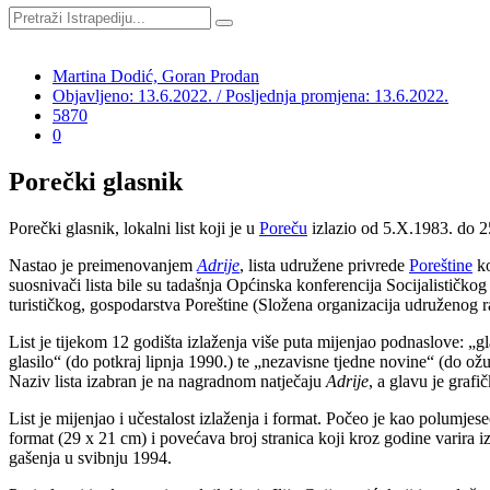
Martina Dodić, Goran Prodan
Objavljeno: 13.6.2022. / Posljednja promjena: 13.6.2022.
5870
0
Porečki glasnik
Porečki glasnik, lokalni list koji je u
Poreču
izlazio od 5.X.1983. do 2
Nastao je preimenovanjem
Adrije
, lista udružene privrede
Poreštine
ko
suosnivači lista bile su tadašnja Općinska konferencija Socijalističk
turističkog, gospodarstva Poreštine (Složena organizacija udruženo
List je tijekom 12 godišta izlaženja više puta mijenjao podnaslove:
„
g
glasilo
“
(do potkraj lipnja 1990.) te
„
nezavisne tjedne novine
“
(do ožu
Naziv lista izabran je na nagradnom natječaju
Adrije
, a glavu je graf
List je mijenjao i učestalost izlaženja i format. Počeo je kao polumj
format (29 x 21 cm) i povećava broj stranica koji kroz godine varira i
gašenja u svibnju 1994.