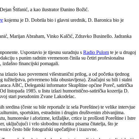
ejan Štifanić, a kao ilustrator Đanino Božić.
re
kojemu je D. Dobrila bio i glavni urednik, D. Baronica bio je
ogdanić, Marijan Abraham, Vinko Kalčić, Zdravko Businello. Jadranka
omponente. Uspostavio je tijesnu suradnju s
Radio Pulom
te je u drugoj
edakciju s punim radnim vremenom činila su četiri profesionalna
, izdašno financijski pomagali.
a izlazio kao povremeni višestranični prilog, a od početka tjednog
tužiteljstva, privremeno bila obustavljena). Značajni su bili i stalni
olaraca ABC, Delegatski informator Skupštine općine Poreč, satirička
d listopada 1985. u listu izlazi humoristično-satirička kozerija D.
i svoj stari pseudonim Zvane Lakodelac.
h sredina (česte su bile reportaže iz sela Poreštine) te velike intervjue
i kulturnim, sportskim, estradnim i drugim društvenim zbivanjima.
 humoreske i aforizme, križaljke, crtice iz prošlosti Poreštine i Istre
r, uključujući i vrlo slobodnu rubriku pisama čitatelja, što je
nice često bile fotografski upečatljive i izazovne.