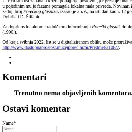
U 1990-im list zapada u krizu, ponajprije poslovnu, jer prestaje financ
u pojedinim mu je fazama pomagala lokalna mala privreda. Novinari
zadnji broj
Porečkog glasnika
, izašao je 25.V., na isti dan kao i, 12 
Dobrila i D. Štifanić.
Za doprinos lokalnom i radničkom informiranju
Porečki glasnik
dobio
(1990.).
Od kraja svibnja 2022. list se u digitaliziranom obliku može pretraži
http://www.dostupnaproslost.muzejporec.hr/hr/Predmet/3108/7
.
Komentari
Trenutno nema objavljenih komentara
Ostavi komentar
Name
*