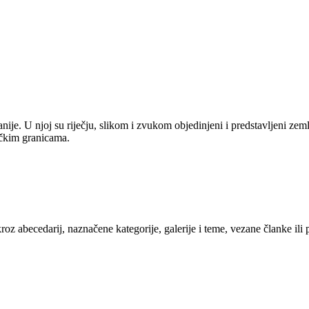
anije. U njoj su riječju, slikom i zvukom objedinjeni i predstavljeni zem
tičkim granicama.
kroz abecedarij, naznačene kategorije, galerije i teme, vezane članke ili