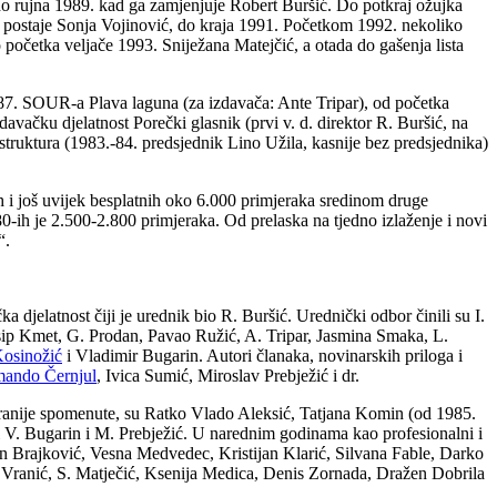
o rujna 1989. kad ga zamjenjuje Robert Buršić. Do potkraj ožujka
ice postaje Sonja Vojinović, do kraja 1991. Početkom 1992. nekoliko
početka veljače 1993. Sniježana Matejčić, a otada do gašenja lista
7. SOUR-a Plava laguna (za izdavača: Ante Tripar), od početka
avačku djelatnost Porečki glasnik (prvi v. d. direktor R. Buršić, na
h struktura (1983.-84. predsjednik Lino Užila, kasnije bez predsjednika)
nih i još uvijek besplatnih oko 6.000 primjeraka sredinom druge
0-ih je 2.500-2.800 primjeraka. Od prelaska na tjedno izlaženje i novi
“
.
djelatnost čiji je urednik bio R. Buršić. Urednički odbor činili su I.
osip Kmet, G. Prodan, Pavao Ružić, A. Tripar, Jasmina Smaka, L.
osinožić
i Vladimir Bugarin. Autori članaka, novinarskih priloga i
ando Černjul
, Ivica Sumić, Miroslav Prebježić i dr.
z ranije spomenute, su Ratko Vlado Aleksić, Tatjana Komin (od 1985.
ri V. Bugarin i M. Prebježić. U narednim godinama kao profesionalni i
ntun Brajković, Vesna Medvedec, Kristijan Klarić, Silvana Fable, Darko
Vranić, S. Matječić, Ksenija Medica, Denis Zornada, Dražen Dobrila