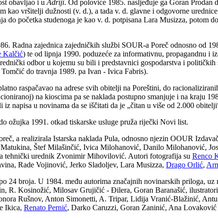
ost obavljao i u
Adriji
. Od polovice 1985. nasljeđuje ga Goran Prodan d
m kao vršitelji dužnosti (v. d.), a tada v. d. glavne i odgovorne uredn
ja do početka studenoga je kao v. d. potpisana Lara Musizza, potom do 
986. Radna zajednica zajedničkih službi SOUR-a Poreč odnosno od 198
 Kalčić
) te od lipnja 1990. poduzeće za informativnu, propagandnu i izd
urednički odbor u kojemu su bili i predstavnici gospodarstva i politički
 Tomčić do travnja 1989. pa Ivan - Ivica Fabris).
platno raspačavao na adrese svih obitelji na Poreštini, do racionalizira
ncioniranoj) na kioscima pa se naklada postupno smanjuje i na kraju 198
iz napisa u novinama da se iščitati da je
„
čitan u više od 2.000 obitelji
o ožujka 1991. otkad tiskarske usluge pruža riječki Novi list.
eč, a realizirala Istarska naklada Pula, odnosno njezin OOUR Izdavačka 
o Matukina, Štef Milašinčić, Ivica Milohanović, Danilo Milohanović, J
, a tehnički urednik Zvonimir Mihovilović. Autori fotografija su
Renco K
lavina, Rade Vojinović, Jerko Sladoljev, Lara Musizza,
Drago Orlić
,
Arm
u po 24 broja. U 1984. među autorima značajnih novinarskih priloga, u
n, R. Kosinožić, Milosav Grujičić - Đilera, Goran Baranašić, ilustrato
 Eleonora Rušnov, Anton Simonetti, A. Tripar, Lidija Vranić-Blažinić, A
e Ikica,
Renato Pernić
, Darko Caruzzi, Goran Zaninić, Ana Lovaković 