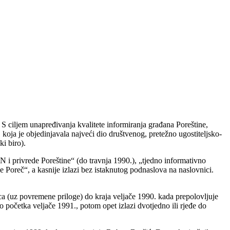
. S ciljem unapređivanja kvalitete informiranja građana Poreštine,
koja je objedinjavala najveći dio društvenog, pretežno ugostiteljsko-
ki biro).
N i privrede Poreštine
“
(do travnja 1990.),
„
tjedno informativno
e Poreč
“
, a kasnije izlazi bez istaknutog podnaslova na naslovnici.
ica (uz povremene priloge) do kraja veljače 1990. kada prepolovljuje
o početka veljače 1991., potom opet izlazi dvotjedno ili rjeđe do