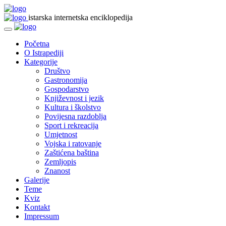
istarska internetska enciklopedija
Početna
O Istrapediji
Kategorije
Društvo
Gastronomija
Gospodarstvo
Književnost i jezik
Kultura i školstvo
Povijesna razdoblja
Sport i rekreacija
Umjetnost
Vojska i ratovanje
Zaštićena baština
Zemljopis
Znanost
Galerije
Teme
Kviz
Kontakt
Impressum