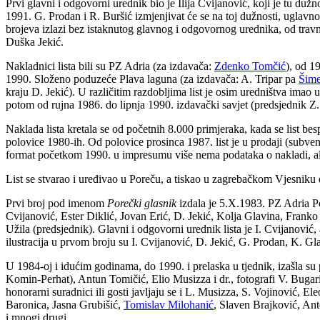
Prvi glavni i odgovorni urednik bio je Ilija Cvijanović, koji je tu dužn
1991. G. Prodan i R. Buršić izmjenjivat će se na toj dužnosti, uglavno
brojeva izlazi bez istaknutog glavnog i odgovornog urednika, od travn
Duška Jekić.
Nakladnici lista bili su PZ Adria (za izdavača:
Zdenko Tomčić
), od 1
1990. Složeno poduzeće Plava laguna (za izdavača: A. Tripar pa
Šime
kraju D. Jekić). U različitim razdobljima list je osim uredništva imao 
potom od rujna 1986. do lipnja 1990. izdavački savjet (predsjednik Z.
Naklada lista kretala se od početnih 8.000 primjeraka, kada se list bes
polovice 1980-ih. Od polovice prosinca 1987. list je u prodaji (subve
format početkom 1990. u impresumu više nema podataka o nakladi, ali 
List se stvarao i uređivao u Poreču, a tiskao u zagrebačkom Vjesniku d
Prvi broj pod imenom
Porečki glasnik
izdala je 5.X.1983. PZ Adria Por
Cvijanović, Ester Diklić, Jovan Erić, D. Jekić, Kolja Glavina, Frank
Užila (predsjednik). Glavni i odgovorni urednik lista je I. Cvijanović
ilustracija u prvom broju su I. Cvijanović, D. Jekić, G. Prodan, K. G
U 1984-oj i idućim godinama, do 1990. i prelaska u tjednik, izašla s
Komin-Perhat), Antun Tomičić, Elio Musizza i dr., fotografi V. Bugari
honorarni suradnici ili gosti javljaju se i L. Musizza, S. Vojinović,
Baronica, Jasna Grubišić,
Tomislav Milohanić
, Slaven Brajković, Ant
i mnogi drugi.