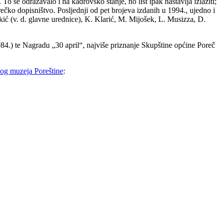
To se odražavalo i na kadrovsko stanje, no list ipak nastavlja izlaziti;
čko dopisništvo. Posljednji od pet brojeva izdanih u 1994., ujedno i
ekić (v. d. glavne urednice), K. Klarić, M. Mijošek, L. Musizza, D.
984.) te Nagradu
„
30 april
“
, najviše priznanje Skupštine općine Poreč
og muzeja Poreštine
: