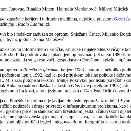
Anton Jugovac, Rinaldo Mitton, Hajrudin Merdanović, Milivoj Mijošek, D
ika
zapažene karijere i u drugim medijima, najviše u pulskom
Glasu Ist
aših foji
i
Radio Labina
itd.
om 1980-ih bio i redaktor zadužen za opremu, Snježana Črnac, Miljenko B
jić te, niz godina, Sanja Matošević.
z osnovnu informativnu i kritičke, satiričke i dijalektalne/zavičajne k
 (a Radio Pula podmirivala je plaću jednog novinara). Krajem 1980-ih r
dno pokazuje da su ga osnivači, gospodarstvo Poreštine i tadašnja općina
ašao upravo u
Porečkom glasniku
, krajem 1983., potom je nekoliko godin
 početkom lipnja 1992. kad je, pod pritiskom lokalne politike i državnog 
la L. Musizza, putopisni tekstovi Matije Pokrivke, podlistak porečkih šk
istak Bukalin (nakon odlaska La kosti u
Glas Istre
početkom 1993.) i dr. O
kskluzivno u La kosti, a po njezinom prelasku u
Glas Istre
Orlić će vratit
a na Poreštini o kojima nije javljao, donosio reportaže iz radnih i životni
urističkih poduzeća i druge privrede, o infrastrukturnim projektima, kao 
 i pjesme i priče na standardnom hrvatskom jeziku i čakavskom dijalektu,
 vrijeme jugoslavenskog jednopartijskog sustava, istaknut kritički karakte
 i zanimljiv grafički izgled i njegovao dobru fotografiju te su mu naslov