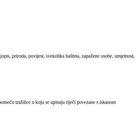
ljopis, priroda, povijest, svekolika baština, zapažene osobe, umjetnost,
 pomoću tražilice u koju se upisuju riječi povezane s iskanom