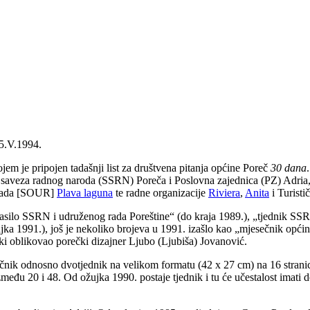
5.V.1994.
jem je pripojen tadašnji list za društvena pitanja općine Poreč
30 dana
og saveza radnog naroda (SSRN) Poreča i Poslovna zajednica (PZ) Adria, 
g rada [SOUR]
Plava laguna
te radne organizacije
Riviera
,
Anita
i Turistič
lasilo SSRN i udruženog rada Poreštine
“
(do kraja 1989.),
„
tjednik SSR
jka 1991.), još je nekoliko brojeva u 1991. izašlo kao
„
mjesečnik općin
ički oblikovao porečki dizajner Ljubo (Ljubiša) Jovanović.
esečnik odnosno dvotjednik na velikom formatu (42 x 27 cm) na 16 stran
zmeđu 20 i 48. Od ožujka 1990. postaje tjednik i tu će učestalost imati d