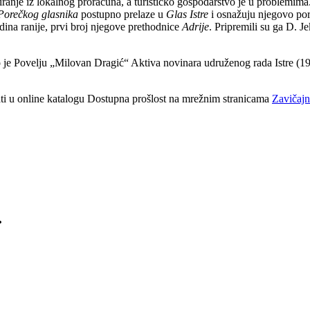
iranje iz lokalnog proračuna, a turističko gospodarstvo je u problemima. 
Porečkog glasnika
postupno prelaze u
Glas Istre
i osnažuju njegovo pore
godina ranije, prvi broj njegove prethodnice
Adrije
. Pripremili su ga D. J
 je Povelju
„
Milovan Dragić
“
Aktiva novinara udruženog rada Istre (1
vati u online katalogu Dostupna prošlost na mrežnim stranicama
Zavičajn
.