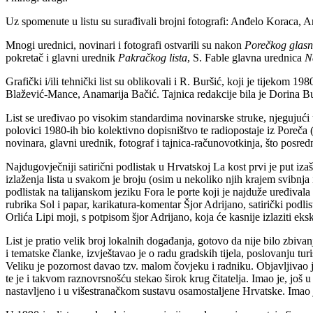
Uz spomenute u listu su surađivali brojni fotografi: Anđelo Koraca, 
Mnogi urednici, novinari i fotografi ostvarili su nakon
Porečkog glasn
pokretač i glavni urednik
Pakračkog lista
, S. Fable glavna urednica
N
Grafički i/ili tehnički list su oblikovali i R. Buršić, koji je tijek
Blažević-Mance, Anamarija Bačić. Tajnica redakcije bila je Dorina Bu
List se uređivao po visokim standardima novinarske struke, njegujući u
polovici 1980-ih bio kolektivno dopisništvo te radiopostaje iz Poreča
novinara, glavni urednik, fotograf i tajnica-računovotkinja, što posre
Najdugovječniji satirični podlistak u Hrvatskoj La kost prvi je put iz
izlaženja lista u svakom je broju (osim u nekoliko njih krajem svibnja i
podlistak na talijanskom jeziku Fora le porte koji je najduže uređiva
rubrika Sol i papar, karikatura-komentar Šjor Adrijano, satirički podl
Orlića Lipi moji, s potpisom šjor Adrijano, koja će kasnije izlaziti e
List je pratio velik broj lokalnih događanja, gotovo da nije bilo zbivanj
i tematske članke, izvještavao je o radu gradskih tijela, poslovanju t
Veliku je pozornost davao tzv. malom čovjeku i radniku. Objavljivao je
te je i takvom raznovrsnošću stekao širok krug čitatelja. Imao je, još u
nastavljeno i u višestranačkom sustavu osamostaljene Hrvatske. Imao je