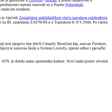
žao je garnizone u
Cerovlju
i
Borutu
, a potom sudjelovao u
 predstavnici naroda osnovali su u Pazinu
Pokrajinski
u s maticom zemljom.
 je vijećnik
Zemaljskog antifašističkog vijeća narodnog oslobođenja
 i na III. zasjedanju ZAVNOH-a u Topuskom 8.-9.V.1944.
Po cijeloj
koji nosi njegovo ime (bivši Cimarè). Brončani kip, nazvan
Partizan
,
 Rijeci) te osnovna škola u Svetom Lovreču, mjesni odbor i pjevački
a 1976. je dobila status spomenika kulture. Novi stalni postav otvoren