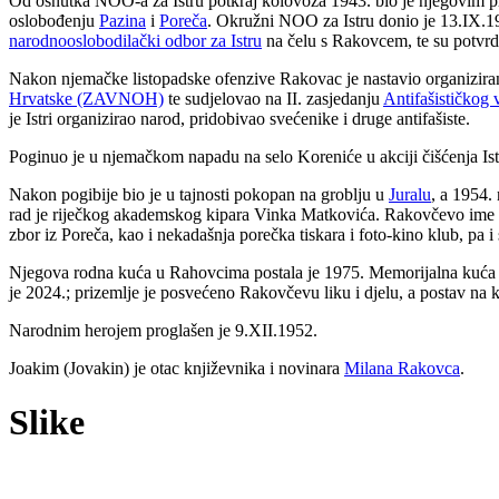
Od osnutka NOO-a za Istru potkraj kolovoza 1943. bio je njegovim pr
oslobođenju
Pazina
i
Poreča
. Okružni NOO za Istru donio je 13.IX.19
narodnooslobodilački odbor za Istru
na čelu s Rakovcem, te su potvrdil
Nakon njemačke listopadske ofenzive Rakovac je nastavio organiziran
Hrvatske (ZAVNOH)
te sudjelovao na II. zasjedanju
Antifašističkog
je Istri organizirao narod, pridobivao svećenike i druge antifašiste.
Poginuo je u njemačkom napadu na selo Koreniće u akciji čišćenja Ist
Nakon pogibije bio je u tajnosti pokopan na groblju u
Juralu
, a 1954.
rad je riječkog akademskog kipara Vinka Matkovića. Rakovčevo ime nose
zbor iz Poreča, kao i nekadašnja porečka tiskara i foto-kino klub, pa i
Njegova rodna kuća u Rahovcima postala je 1975. Memorijalna kuća
je 2024.; prizemlje je posvećeno Rakovčevu liku i djelu, a postav na 
Narodnim herojem proglašen je 9.XII.1952.
Joakim (Jovakin) je otac književnika i novinara
Milana Rakovca
.
Slike