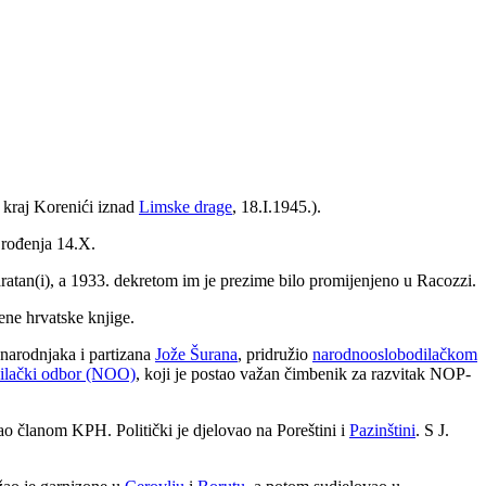
 kraj Korenići iznad
Limske drage
, 18.I.1945.).
 rođenja 14.X.
ratan(i), a 1933. dekretom im je prezime bilo promijenjeno u Racozzi.
ene hrvatske knjige.
o narodnjaka i partizana
Jože Šurana
, pridružio
narodnooslobodilačkom
ilački odbor (NOO)
, koji je postao važan čimbenik za razvitak NOP-
tao članom KPH. Politički je djelovao na Poreštini i
Pazinštini
. S J.