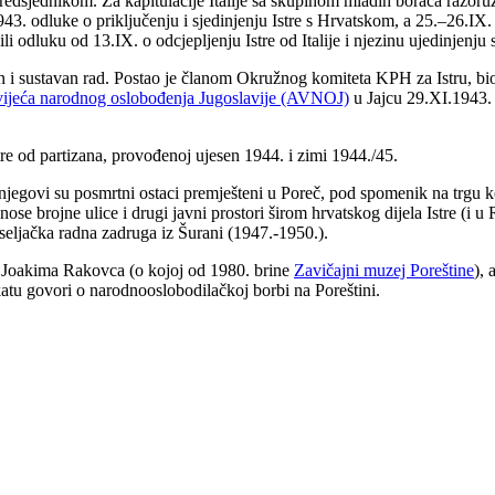
edsjednikom. Za kapitulacije Italije sa skupinom mladih boraca razoru
43. odluke o priključenju i sjedinjenju Istre s Hrvatskom, a 25.–26.IX.
i odluku od 13.IX. o odcjepljenju Istre od Italije i njezinu ujedinjenj
 i sustavan rad. Postao je članom Okružnog komiteta KPH za Istru, bio
 vijeća narodnog oslobođenja Jugoslavije (AVNOJ)
u Jajcu 29.XI.1943.
re od partizana, provođenoj ujesen 1944. i zimi 1944./45.
 njegovi su posmrtni ostaci premješteni u Poreč, pod spomenik na trgu 
 brojne ulice i drugi javni prostori širom hrvatskog dijela Istre (i u
 seljačka radna zadruga iz Šurani (1947.-1950.).
 Joakima Rakovca (o kojoj od 1980. brine
Zavičajni muzej Poreštine
), 
katu govori o narodnooslobodilačkoj borbi na Poreštini.