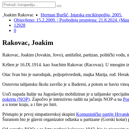
Joakim Rakovac
Herman Buršić, Istarska enciklopedija, 2005.
Objavljeno: 15.2.2009. / Posljednja promjena: 21.8.2024. (Ma
12928
0
Rakovac, Joakim
Rakovac, Joakim (Jovakin, Jovo), antifašist, partizan, politički vođa,
Kršten je 16.IX.1914. kao Joachim Rakovac (Racovaz). U mnogim izv
Otac Ivan bio je narodnjak, poljoprivrednik, majka Marija, rođ. Hera
Osnovnu talijansku školu završio je u Baderni, a potom se bavio vino
Uoči napada Italije na Jugoslaviju mobiliziran je u talijanske specijal
pokretu (NOP)
. Započeo je intenzivno raditi na jačanju NOP-a na
Por
a u tome kraju, a i šire po Istri.
Pristupio je prvoj simpatizerskoj skupini
Komunističke partije Hrvat
Šuranom bio je glavni organizator odlaska u partizane (Gorski kotar)