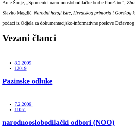
Ante Šonje, „Spomenici narodnooslobodilačke borbe Poreštine“,
Zbor
Slavko Magdić,
Narodni heroji Istre, Hrvatskog primorja i Gorskog 
podaci iz Odjela za dokumentacijsko-informativne poslove Državnog a
Vezani članci
8.2.2009.
12019
Pazinske odluke
7.2.2009.
11051
narodnooslobodilački odbori (NOO)