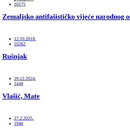
10175
Zemaljsko antifašističko vijeće narodno
12.10.2018.
10262
Rušnjak
29.12.2024.
2449
Vlašić, Mate
27.2.2025.
1940