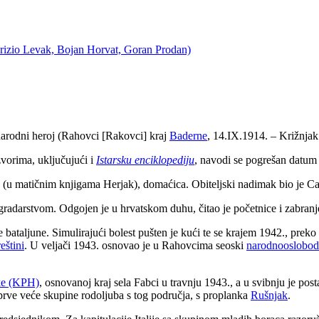
urizio Levak, Bojan Horvat, Goran Prodan)
 narodni heroj (Rahovci [Rakovci] kraj
Baderne
, 14.IX.1914. – Križnjak
orima, uključujući i
Istarsku enciklopediju
, navodi se pogrešan datum
k (u matičnim knjigama Herjak), domaćica. Obiteljski nadimak bio je Ca
gradarstvom. Odgojen je u hrvatskom duhu, čitao je početnice i zabranj
ne bataljune. Simulirajući bolest pušten je kući te se krajem 1942., prek
eštini
. U veljači 1943. osnovao je u Rahovcima seoski
narodnooslobod
ske (KPH)
, osnovanoj kraj sela Fabci u travnju 1943., a u svibnju je pos
 prve veće skupine rodoljuba s tog područja, s proplanka
Rušnjak
.