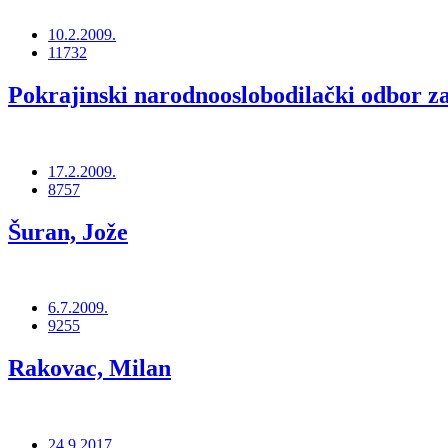
10.2.2009.
11732
Pokrajinski narodnooslobodilački odbor za
17.2.2009.
8757
Šuran, Jože
6.7.2009.
9255
Rakovac, Milan
24.9.2017.