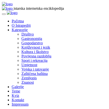
istarska internetska enciklopedija
Početna
O Istrapediji
Kategorije
Društvo
Gastronomija
Gospodarstvo
Književnost i jezik
Kultura i školstvo
Povijesna razdoblja
Sport i rekreacija
Umjetnost
Vojska i ratovanje
Zaštićena baština
Zemljopis
Znanost
Galerije
Teme
Kviz
Kontakt
Impressum