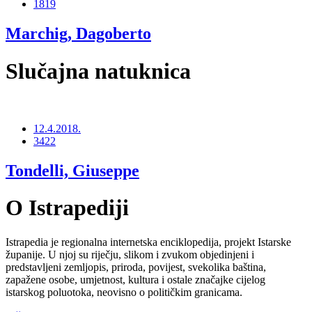
1819
Marchig, Dagoberto
Slučajna natuknica
12.4.2018.
3422
Tondelli, Giuseppe
O Istrapediji
Istrapedia je regionalna internetska enciklopedija, projekt Istarske
županije. U njoj su riječju, slikom i zvukom objedinjeni i
predstavljeni zemljopis, priroda, povijest, svekolika baština,
zapažene osobe, umjetnost, kultura i ostale značajke cijelog
istarskog poluotoka, neovisno o političkim granicama.