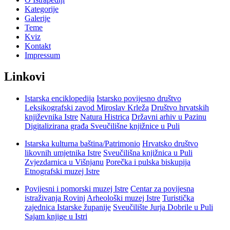
Kategorije
Galerije
Teme
Kviz
Kontakt
Impressum
Linkovi
Istarska enciklopedija
Istarsko povijesno društvo
Leksikografski zavod Miroslav Krleža
Društvo hrvatskih
književnika Istre
Natura Histrica
Državni arhiv u Pazinu
Digitalizirana građa Sveučilišne knjižnice u Puli
Istarska kulturna baština/Patrimonio
Hrvatsko društvo
likovnih umjetnika Istre
Sveučilišna knjižnica u Puli
Zvjezdarnica u Višnjanu
Porečka i pulska biskupija
Etnografski muzej Istre
Povijesni i pomorski muzej Istre
Centar za povijesna
istraživanja Rovinj
Arheološki muzej Istre
Turistička
zajednica Istarske županije
Sveučilište Jurja Dobrile u Puli
Sajam knjige u Istri