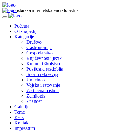
istarska internetska enciklopedija
Početna
O Istrapediji
Kategorije
Društvo
Gastronomija
Gospodarstvo
Književnost i jezik
Kultura i školstvo
Povijesna razdoblja
Sport i rekreacija
Umjetnost
Vojska i ratovanje
Zaštićena baština
Zemljopis
Znanost
Galerije
Teme
Kviz
Kontakt
Impressum