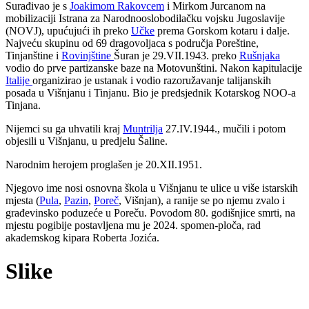
Surađivao je s
Joakimom Rakovcem
i Mirkom Jurcanom na
mobilizaciji Istrana za Narodnooslobodilačku vojsku Jugoslavije
(NOVJ), upućujući ih preko
Učke
prema Gorskom kotaru i dalje.
Najveću skupinu od 69 dragovoljaca s područja Poreštine,
Tinjanštine i
Rovinjštine
Šuran je 29.VII.1943. preko
Rušnjaka
vodio do prve partizanske baze na Motovunštini. Nakon kapitulacije
Italije
organizirao je ustanak i vodio razoružavanje talijanskih
posada u Višnjanu i Tinjanu. Bio je predsjednik Kotarskog NOO-a
Tinjana.
Nijemci su ga uhvatili kraj
Muntrilja
27.IV.1944., mučili i potom
objesili u Višnjanu, u predjelu Šaline.
Narodnim herojem proglašen je 20.XII.1951.
Njegovo ime nosi osnovna škola u Višnjanu te ulice u više istarskih
mjesta (
Pula
,
Pazin
,
Poreč
, Višnjan), a ranije se po njemu zvalo i
građevinsko poduzeće u Poreču. Povodom 80. godišnjice smrti, na
mjestu pogibije postavljena mu je 2024. spomen-ploča, rad
akademskog kipara Roberta Jozića.
Slike