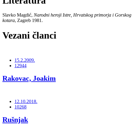
Literatura
Slavko Magdić,
Narodni heroji Istre, Hrvatskog primorja i Gorskog
kotara
, Zagreb 1981.
Vezani članci
15.2.2009.
12944
Rakovac, Joakim
12.10.2018.
10268
Rušnjak