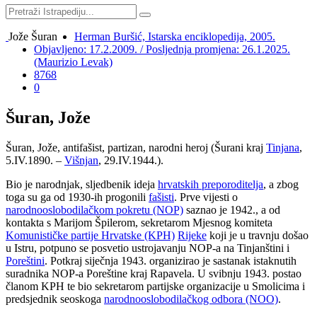
Jože Šuran
Herman Buršić, Istarska enciklopedija, 2005.
Objavljeno: 17.2.2009. / Posljednja promjena: 26.1.2025.
(Maurizio Levak)
8768
0
Šuran, Jože
Šuran, Jože, antifašist, partizan, narodni heroj (Šurani kraj
Tinjana
,
5.IV.1890. –
Višnjan
, 29.IV.1944.).
Bio je narodnjak, sljedbenik ideja
hrvatskih preporoditelja
, a zbog
toga su ga od 1930-ih progonili
fašisti
. Prve vijesti o
narodnooslobodilačkom pokretu (NOP)
saznao je 1942., a od
kontakta s Marijom Špilerom, sekretarom Mjesnog komiteta
Komunističke partije Hrvatske (KPH)
Rijeke
koji je u travnju došao
u Istru, potpuno se posvetio ustrojavanju NOP-a na Tinjanštini i
Poreštini
. Potkraj siječnja 1943. organizirao je sastanak istaknutih
suradnika NOP-a Poreštine kraj Rapavela. U svibnju 1943. postao
članom KPH te bio sekretarom partijske organizacije u Smolicima i
predsjednik seoskoga
narodnooslobodilačkog odbora (NOO)
.